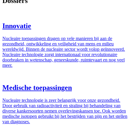
Dossiers
Innovatie
Nucleaire toepassingen dragen op vele manieren bij aan de
gezondheid, ontwikkeling en veiligheid van mens en milieu
wereldwijd. Binnen de nucleaire sector wordt volop geïnnoveerd.
Nucleaire technologie zorgt internationaal voor revolutionaire
doorbraken in wetenschap, geneeskunde, ruimtevaart en nog veel
meer.
Medische toepassingen
Nucleaire technologie is zeer belangrijk voor onze gezondheid.
Door gebruik van radioactiviteit en straling bij behandeling van
diverse kankersoorten nemen overlevingskansen toe. Ook worden
medische isotopen gebruikt bij het bestrijden van pijn en het stellen
van diagnoses.