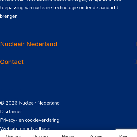
toepassing van nucleaire technologie onder de aandacht
NL
EN
brengen.
Over ons
Dossiers
Nucleair Nederland
Nieuws
Contact
Veelgestelde vragen
Werken in de sector
Onderwerpen
© 2026 Nucleair Nederland
NL
E
Downloads
Disclaimer
Privacy- en cookieverklaring
Contact
Website door
Nedbase
Over ons
Dossiers
Nieuws
Zoeken
Meer