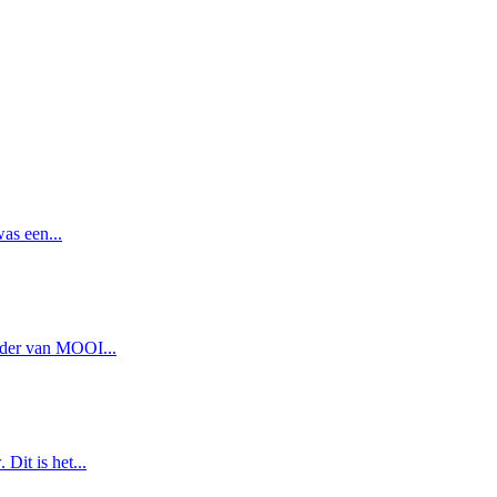
as een...
ader van MOOI...
Dit is het...