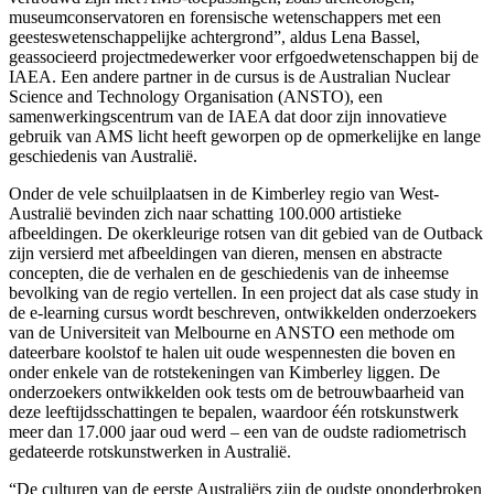
museumconservatoren en forensische wetenschappers met een
geesteswetenschappelijke achtergrond”, aldus Lena Bassel,
geassocieerd projectmedewerker voor erfgoedwetenschappen bij de
IAEA. Een andere partner in de cursus is de Australian Nuclear
Science and Technology Organisation (ANSTO), een
samenwerkingscentrum van de IAEA dat door zijn innovatieve
gebruik van AMS licht heeft geworpen op de opmerkelijke en lange
geschiedenis van Australië.
Onder de vele schuilplaatsen in de Kimberley regio van West-
Australië bevinden zich naar schatting 100.000 artistieke
afbeeldingen. De okerkleurige rotsen van dit gebied van de Outback
zijn versierd met afbeeldingen van dieren, mensen en abstracte
concepten, die de verhalen en de geschiedenis van de inheemse
bevolking van de regio vertellen. In een project dat als case study in
de e-learning cursus wordt beschreven, ontwikkelden onderzoekers
van de Universiteit van Melbourne en ANSTO een methode om
dateerbare koolstof te halen uit oude wespennesten die boven en
onder enkele van de rotstekeningen van Kimberley liggen. De
onderzoekers ontwikkelden ook tests om de betrouwbaarheid van
deze leeftijdsschattingen te bepalen, waardoor één rotskunstwerk
meer dan 17.000 jaar oud werd – een van de oudste radiometrisch
gedateerde rotskunstwerken in Australië.
“De culturen van de eerste Australiërs zijn de oudste ononderbroken