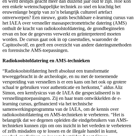
en werd destijds geacht meer dan duizend jaar oud te zijn. Hoe kon
een enkele wetenschappelijke techniek zo snel en krachtig het
eeuwenlange begrip van zo’n belangrijk cultureel artefact
omverwerpen? Een nieuwe, gratis beschikbare e-learning cursus van
het IAEA over versneller massaspectrometrische datering (AMS)
onthult de kracht van radiokoolstofdatering, de grondbeginselen
ervan en hoe de gegevens verwerkt en geïnterpreteerd moeten
worden. De cursus gaat ook in op casestudies, waaronder de
Capitoolwolf, en geeft een overzicht van andere dateringsmethoden
en forensische AMS-toepassingen.
Radiokoolstofdatering en AMS-technieken
“Radiokoolstofdatering heeft absoluut een transformatie
teweeggebracht in de archeologie, en nu met de toenemende
verspreiding van versnellers is er een kans om het ook op grotere
schaal te gebruiken voor authenticatie en herkomst,” aldus Aliz
Simon, een kernfysicus van de IAEA die gespecialiseerd is in
versnellingstoepassingen. Zij en haar team ontwikkelden de e-
learning cursus, gefinancierd via het technische
samenwerkingsprogramma van de IAEA, om de kennis over
radiokoolstofdatering en AMS-technieken te verbeteren. “Het is
belangrijk dat we degenen opleiden die eindgebruikers van AMS-
technieken kunnen zijn om ons inzicht in het verleden te verbeteren
of zelfs misdaden op te lossen en de illegale handel in kunst,