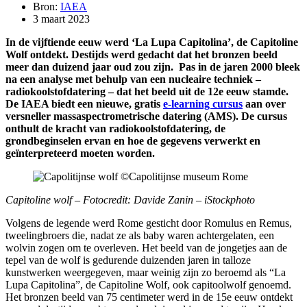
Bron:
IAEA
3 maart 2023
In de vijftiende eeuw werd ‘La Lupa Capitolina’, de Capitoline
Wolf ontdekt. Destijds werd gedacht dat het bronzen beeld
meer dan duizend jaar oud zou zijn. Pas in de jaren 2000 bleek
na een analyse met behulp van een nucleaire techniek –
radiokoolstofdatering – dat het beeld uit de 12e eeuw stamde.
De IAEA biedt een nieuwe, gratis
e-learning cursus
aan over
versneller massaspectrometrische datering (AMS). De cursus
onthult de kracht van radiokoolstofdatering, de
grondbeginselen ervan en hoe de gegevens verwerkt en
geïnterpreteerd moeten worden.
Capitoline wolf – Fotocredit: Davide Zanin – iStockphoto
Volgens de legende werd Rome gesticht door Romulus en Remus,
tweelingbroers die, nadat ze als baby waren achtergelaten, een
wolvin zogen om te overleven. Het beeld van de jongetjes aan de
tepel van de wolf is gedurende duizenden jaren in talloze
kunstwerken weergegeven, maar weinig zijn zo beroemd als “La
Lupa Capitolina”, de Capitoline Wolf, ook capitoolwolf genoemd.
Het bronzen beeld van 75 centimeter werd in de 15e eeuw ontdekt