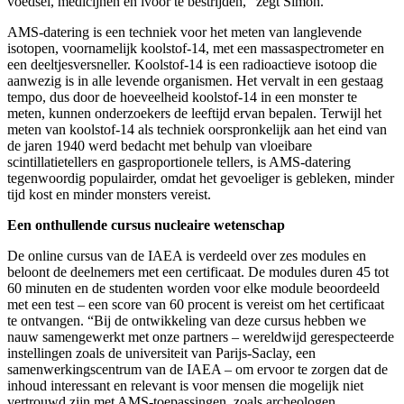
voedsel, medicijnen en ivoor te bestrijden,” zegt Simon.
AMS-datering is een techniek voor het meten van langlevende
isotopen, voornamelijk koolstof-14, met een massaspectrometer en
een deeltjesversneller. Koolstof-14 is een radioactieve isotoop die
aanwezig is in alle levende organismen. Het vervalt in een gestaag
tempo, dus door de hoeveelheid koolstof-14 in een monster te
meten, kunnen onderzoekers de leeftijd ervan bepalen. Terwijl het
meten van koolstof-14 als techniek oorspronkelijk aan het eind van
de jaren 1940 werd bedacht met behulp van vloeibare
scintillatietellers en gasproportionele tellers, is AMS-datering
tegenwoordig populairder, omdat het gevoeliger is gebleken, minder
tijd kost en minder monsters vereist.
Een onthullende cursus nucleaire wetenschap
De online cursus van de IAEA is verdeeld over zes modules en
beloont de deelnemers met een certificaat. De modules duren 45 tot
60 minuten en de studenten worden voor elke module beoordeeld
met een test – een score van 60 procent is vereist om het certificaat
te ontvangen. “Bij de ontwikkeling van deze cursus hebben we
nauw samengewerkt met onze partners – wereldwijd gerespecteerde
instellingen zoals de universiteit van Parijs-Saclay, een
samenwerkingscentrum van de IAEA – om ervoor te zorgen dat de
inhoud interessant en relevant is voor mensen die mogelijk niet
vertrouwd zijn met AMS-toepassingen, zoals archeologen,