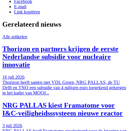
Facebook
E-mail
Link kopiëren
Gerelateerd nieuws
Alle artikelen
Thorizon en partners krijgen de eerste
Nederlandse subsidie voor nucleaire
innovatie
16 juli 2026
Thorizon heeft samen met VDL Groep, NRG PALLAS, de TU
Delft en TNO een subsidie van 4 miljoen euro toegekend gekregen
in het kader van MOOI...
NRG PALLAS kiest Framatome voor
I&C-veiligheidsssysteem nieuwe reactor
3 juli 2026
NRG PALLAS heeft Framatome geselecteerd voor de levering van