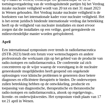
toetsingsvergadering van de verdragsluitende partijen bij het Verdrag
inzake nucleaire veiligheid wordt van 20 tot en met 31 maart 2023
in Wenen gehouden. Het Verdrag inzake nucleaire veiligheid is de
hoeksteen van het internationale kader voor nucleaire veiligheid. Het
is het eerste juridisch bindende internationale verdrag dat betrekking
heeft op de veiligheid van nucleaire installaties en moet ervoor
zorgen dat die installaties op een veilige, goed gereguleerde en
milieuvriendelijke manier worden geëxploiteerd.
April
Een internationaal symposium over trends in radiofarmaceutica
(ISTR-2023) biedt een forum voor wetenschappers en andere
professionals die werkzaam zijn op het gebied van de productie van
radio-isotopen en radiofarmaceutica. De conferentie zal zich
concentreren op de wijze waarop de vooruitgang in de nucleaire
geneeskunde mogelijkheden heeft geopend om ongekende
oplossingen voor klinische problemen te genereren door betere
diagnoses en efficiëntere therapieën te bieden. De onderwerpen
zullen betrekking hebben op de ontwikkeling, productie en
toepassing van diagnostische, therapeutische en theranostische
radio-isotopen en radiofarmaceutica, alsook op regelgevings-,
licentie- en onderwijskwesties. Het symposium vindt plaats van 17
tot 21 april in Wenen.