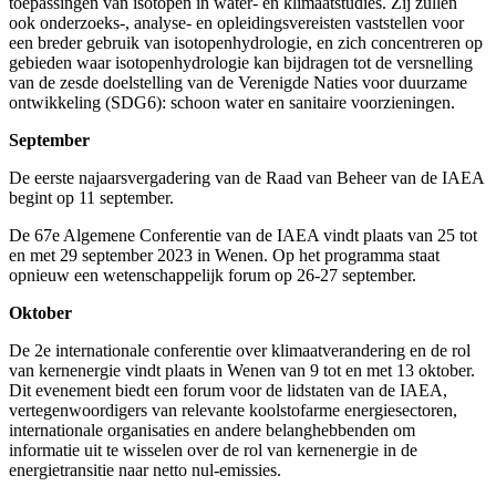
toepassingen van isotopen in water- en klimaatstudies. Zij zullen
ook onderzoeks-, analyse- en opleidingsvereisten vaststellen voor
een breder gebruik van isotopenhydrologie, en zich concentreren op
gebieden waar isotopenhydrologie kan bijdragen tot de versnelling
van de zesde doelstelling van de Verenigde Naties voor duurzame
ontwikkeling (SDG6): schoon water en sanitaire voorzieningen.
September
De eerste najaarsvergadering van de Raad van Beheer van de IAEA
begint op 11 september.
De 67e Algemene Conferentie van de IAEA vindt plaats van 25 tot
en met 29 september 2023 in Wenen. Op het programma staat
opnieuw een wetenschappelijk forum op 26-27 september.
Oktober
De 2e internationale conferentie over klimaatverandering en de rol
van kernenergie vindt plaats in Wenen van 9 tot en met 13 oktober.
Dit evenement biedt een forum voor de lidstaten van de IAEA,
vertegenwoordigers van relevante koolstofarme energiesectoren,
internationale organisaties en andere belanghebbenden om
informatie uit te wisselen over de rol van kernenergie in de
energietransitie naar netto nul-emissies.