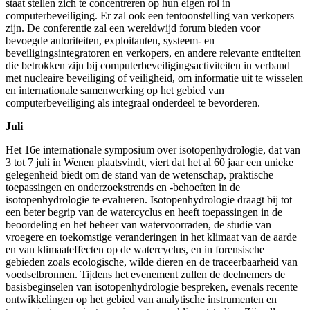
staat stellen zich te concentreren op hun eigen rol in
computerbeveiliging. Er zal ook een tentoonstelling van verkopers
zijn. De conferentie zal een wereldwijd forum bieden voor
bevoegde autoriteiten, exploitanten, systeem- en
beveiligingsintegratoren en verkopers, en andere relevante entiteiten
die betrokken zijn bij computerbeveiligingsactiviteiten in verband
met nucleaire beveiliging of veiligheid, om informatie uit te wisselen
en internationale samenwerking op het gebied van
computerbeveiliging als integraal onderdeel te bevorderen.
Juli
Het 16e internationale symposium over isotopenhydrologie, dat van
3 tot 7 juli in Wenen plaatsvindt, viert dat het al 60 jaar een unieke
gelegenheid biedt om de stand van de wetenschap, praktische
toepassingen en onderzoekstrends en -behoeften in de
isotopenhydrologie te evalueren. Isotopenhydrologie draagt bij tot
een beter begrip van de watercyclus en heeft toepassingen in de
beoordeling en het beheer van watervoorraden, de studie van
vroegere en toekomstige veranderingen in het klimaat van de aarde
en van klimaateffecten op de watercyclus, en in forensische
gebieden zoals ecologische, wilde dieren en de traceerbaarheid van
voedselbronnen. Tijdens het evenement zullen de deelnemers de
basisbeginselen van isotopenhydrologie bespreken, evenals recente
ontwikkelingen op het gebied van analytische instrumenten en