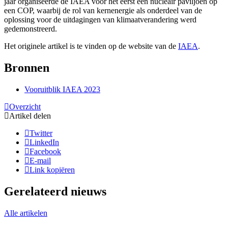
jaar organiseerde de IAEA voor het eerst een nucleair paviljoen op
een COP, waarbij de rol van kernenergie als onderdeel van de
oplossing voor de uitdagingen van klimaatverandering werd
gedemonstreerd.
Het originele artikel is te vinden op de website van de
IAEA
.
Bronnen
Vooruitblik IAEA 2023
Overzicht
Artikel delen
Twitter
LinkedIn
Facebook
E-mail
Link kopiëren
Gerelateerd nieuws
Alle artikelen