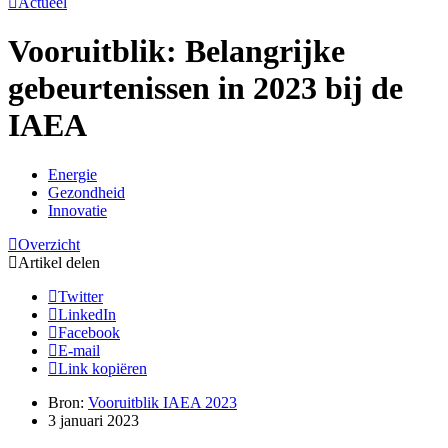
Actueel
Vooruitblik: Belangrijke
gebeurtenissen in 2023 bij de
IAEA
Energie
Gezondheid
Innovatie
Overzicht
Artikel delen
Twitter
LinkedIn
Facebook
E-mail
Link kopiëren
Bron:
Vooruitblik IAEA 2023
3 januari 2023