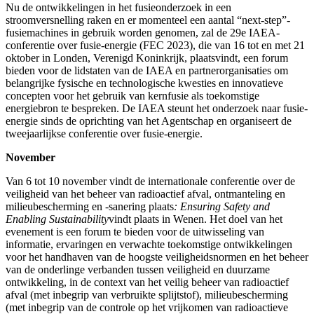
Nu de ontwikkelingen in het fusieonderzoek in een
stroomversnelling raken en er momenteel een aantal “next-step”-
fusiemachines in gebruik worden genomen, zal de 29e IAEA-
conferentie over fusie-energie (FEC 2023), die van 16 tot en met 21
oktober in Londen, Verenigd Koninkrijk, plaatsvindt, een forum
bieden voor de lidstaten van de IAEA en partnerorganisaties om
belangrijke fysische en technologische kwesties en innovatieve
concepten voor het gebruik van kernfusie als toekomstige
energiebron te bespreken. De IAEA steunt het onderzoek naar fusie-
energie sinds de oprichting van het Agentschap en organiseert de
tweejaarlijkse conferentie over fusie-energie.
November
Van 6 tot 10 november vindt de internationale conferentie over de
veiligheid van het beheer van radioactief afval, ontmanteling en
milieubescherming en -sanering plaats
: Ensuring Safety and
Enabling Sustainability
vindt plaats in Wenen. Het doel van het
evenement is een forum te bieden voor de uitwisseling van
informatie, ervaringen en verwachte toekomstige ontwikkelingen
voor het handhaven van de hoogste veiligheidsnormen en het beheer
van de onderlinge verbanden tussen veiligheid en duurzame
ontwikkeling, in de context van het veilig beheer van radioactief
afval (met inbegrip van verbruikte splijtstof), milieubescherming
(met inbegrip van de controle op het vrijkomen van radioactieve