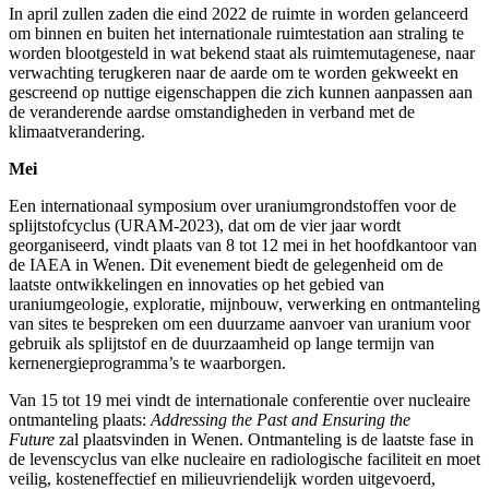
In april zullen zaden die eind 2022 de ruimte in worden gelanceerd
om binnen en buiten het internationale ruimtestation aan straling te
worden blootgesteld in wat bekend staat als ruimtemutagenese, naar
verwachting terugkeren naar de aarde om te worden gekweekt en
gescreend op nuttige eigenschappen die zich kunnen aanpassen aan
de veranderende aardse omstandigheden in verband met de
klimaatverandering.
Mei
Een internationaal symposium over uraniumgrondstoffen voor de
splijtstofcyclus (URAM-2023), dat om de vier jaar wordt
georganiseerd, vindt plaats van 8 tot 12 mei in het hoofdkantoor van
de IAEA in Wenen. Dit evenement biedt de gelegenheid om de
laatste ontwikkelingen en innovaties op het gebied van
uraniumgeologie, exploratie, mijnbouw, verwerking en ontmanteling
van sites te bespreken om een duurzame aanvoer van uranium voor
gebruik als splijtstof en de duurzaamheid op lange termijn van
kernenergieprogramma’s te waarborgen.
Van 15 tot 19 mei vindt de internationale conferentie over nucleaire
ontmanteling plaats:
Addressing the Past and Ensuring the
Future
zal plaatsvinden in Wenen. Ontmanteling is de laatste fase in
de levenscyclus van elke nucleaire en radiologische faciliteit en moet
veilig, kosteneffectief en milieuvriendelijk worden uitgevoerd,