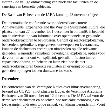
stoffen), de veilige ontmanteling van nucleaire faciliteiten en de
sanering van besmette gebieden.
De Raad van Beheer van de IAEA komt op 23 november bijeen.
De internationale conferentie over onderzoeksreactoren:
Achievements, Experience and the Way to a Sustainable Future, die
plaatsvindt van 27 november tot 1 december in Jordanië, is bedoeld
om de uitwisseling van informatie over operationele en geplande
onderzoeksreactoren te bevorderen. Gericht op reactorexploitanten,
beheerders, gebruikers, regelgevers, ontwerpers en leveranciers,
kunnen de deelnemers ervaringen uitwisselen op alle relevante
gebieden, waaronder veiligheid, beveiliging, exploitatie, opties voor
de voor- en achterkant van splijtstof, gebruik, infrastructuur en
capaciteitsopbouw, en beheer; en laten zien hoe de met
onderzoeksreactoren bereikte resultaten en ervaring op deze
gebieden bijdragen tot een duurzame toekomst.
December
De conferentie van de Verenigde Naties over klimaatverandering,
bekend als COP28, vindt plaats in Dubai, de Verenigde Arabische
Emiraten, van 30 november tot 12 december. De IAEA zal voor de
derde keer deelnemen en belichten hoe nucleaire technologie en
toepassingen bijdragen tot de aanpak van klimaatverandering. Vorig