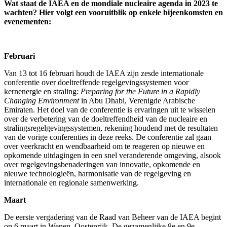
Wat staat de IAEA en de mondiale nucleaire agenda in 2023 te
wachten? Hier volgt een vooruitblik op enkele bijeenkomsten en
evenementen:
Februari
Van 13 tot 16 februari houdt de IAEA zijn zesde internationale
conferentie over doeltreffende regelgevingssystemen voor
kernenergie en straling:
Preparing for the Future in a Rapidly
Changing Environment
in Abu Dhabi, Verenigde Arabische
Emiraten. Het doel van de conferentie is ervaringen uit te wisselen
over de verbetering van de doeltreffendheid van de nucleaire en
stralingsregelgevingssystemen, rekening houdend met de resultaten
van de vorige conferenties in deze reeks. De conferentie zal gaan
over veerkracht en wendbaarheid om te reageren op nieuwe en
opkomende uitdagingen in een snel veranderende omgeving, alsook
over regelgevingsbenaderingen van innovatie, opkomende en
nieuwe technologieën, harmonisatie van de regelgeving en
internationale en regionale samenwerking.
Maart
De eerste vergadering van de Raad van Beheer van de IAEA begint
op 6 maart in Wenen, Oostenrijk. De gezamenlijke 8e en 9e