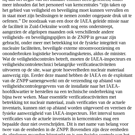
meer inhouden dat het personeel van kerncentrales “zijn taken op
het gebied van veiligheid en beveiliging moet kunnen vervullen en
in staat moet zijn beslissingen te nemen zonder ongepaste druk uit te
oefenen.” De noodzaak van een door de IAEA geleide missie naar
de faciliteit in Zuid-Oekraïne wordt nog eens onderstreept,
aangezien de afgelopen maanden ook verschillende andere
veiligheids- en beveiligingspijlers in de ZNPP in gevaar zijn
gebracht, onder meer met betrekking tot de fysieke integriteit van
nucleaire faciliteiten, beveiligde externe stroomvoorziening en
ononderbroken logistieke bevoorradingsketens, aldus de minister.
Wat de veiligheidscontroles betreft, moeten de IAEA-inspecteurs en
veiligheidscontroletechnici belangrijke verificatieactiviteiten
uitvoeren op de site, waar grote hoeveelheden nucleair materiaal
aanwezig zijn. Eerder deze maand hebben de IAEA en de exploitant
van de ZNPP samengewerkt om de verzending op afstand van
veiligheidscontrolegegevens van de installatie naar het IAEA-
hoofdkwartier te herstellen na een technische onderbreking van
bijna twee weken. Maar essentiële verificatieactiviteiten met
betrekking tot nucleair materiaal, zoals verificaties van de actuele
inventaris, kunnen niet op afstand worden uitgevoerd en vereisen de
fysieke aanwezigheid van IAEA-inspecteurs. Het interval tussen
verificaties van de actuele inventaris in kerncentrales mag een
bepaalde duur niet overschrijden. Dit is met name van belang voor
twee van de eenheden in de ZNPP. Bovendien zijn deze eenheden
de afgelopen maanden bijgetankt en is een fysieke controle van het