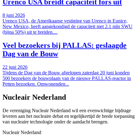
Urenco USA breidt capaciteit fors uit
8 juni 2026
Urenco USA, de Amerikaanse vestiging van Urenco in Eunice,
New Mexico, heeft aangekondigd de capaciteit met 2.1 mln SWU
(bijna 50%) uit te breiden....
Veel bezoekers bij PALLAS: geslaagde
Dag van de Bouw
22 juni 2026
Tijdens de Dag van de Bouw afgelopen zaterdag 20 juni konden
500 bezoekers de bouwplaats van de nieuwe PALLAS-reactor in
Petten bezoeken. Omwonenden...
Nucleair Nederland
De vereniging Nucleair Nederland wil een evenwichtige bijdrage
leveren aan het nucleaire debat en tegelijkertijd de brede toepassing
van nucleaire technologie onder de aandacht brengen.
Nucleair Nederland