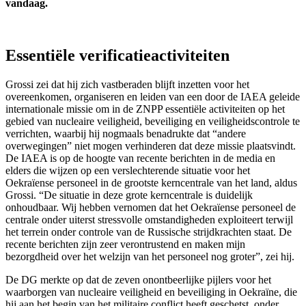
vandaag.
Essentiële verificatieactiviteiten
Grossi zei dat hij zich vastberaden blijft inzetten voor het
overeenkomen, organiseren en leiden van een door de IAEA geleide
internationale missie om in de ZNPP essentiële activiteiten op het
gebied van nucleaire veiligheid, beveiliging en veiligheidscontrole te
verrichten, waarbij hij nogmaals benadrukte dat “andere
overwegingen” niet mogen verhinderen dat deze missie plaatsvindt.
De IAEA is op de hoogte van recente berichten in de media en
elders die wijzen op een verslechterende situatie voor het
Oekraïense personeel in de grootste kerncentrale van het land, aldus
Grossi. “De situatie in deze grote kerncentrale is duidelijk
onhoudbaar. Wij hebben vernomen dat het Oekraïense personeel de
centrale onder uiterst stressvolle omstandigheden exploiteert terwijl
het terrein onder controle van de Russische strijdkrachten staat. De
recente berichten zijn zeer verontrustend en maken mijn
bezorgdheid over het welzijn van het personeel nog groter”, zei hij.
De DG merkte op dat de zeven onontbeerlijke pijlers voor het
waarborgen van nucleaire veiligheid en beveiliging in Oekraïne, die
hij aan het begin van het militaire conflict heeft geschetst, onder