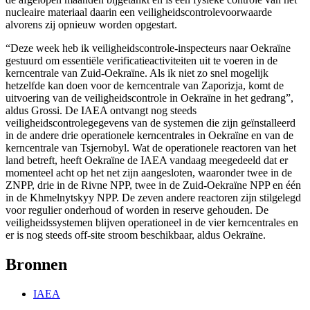
nucleaire materiaal daarin een veiligheidscontrolevoorwaarde
alvorens zij opnieuw worden opgestart.
“Deze week heb ik veiligheidscontrole-inspecteurs naar Oekraïne
gestuurd om essentiële verificatieactiviteiten uit te voeren in de
kerncentrale van Zuid-Oekraïne. Als ik niet zo snel mogelijk
hetzelfde kan doen voor de kerncentrale van Zaporizja, komt de
uitvoering van de veiligheidscontrole in Oekraïne in het gedrang”,
aldus Grossi. De IAEA ontvangt nog steeds
veiligheidscontrolegegevens van de systemen die zijn geïnstalleerd
in de andere drie operationele kerncentrales in Oekraïne en van de
kerncentrale van Tsjernobyl. Wat de operationele reactoren van het
land betreft, heeft Oekraïne de IAEA vandaag meegedeeld dat er
momenteel acht op het net zijn aangesloten, waaronder twee in de
ZNPP, drie in de Rivne NPP, twee in de Zuid-Oekraïne NPP en één
in de Khmelnytskyy NPP. De zeven andere reactoren zijn stilgelegd
voor regulier onderhoud of worden in reserve gehouden. De
veiligheidssystemen blijven operationeel in de vier kerncentrales en
er is nog steeds off-site stroom beschikbaar, aldus Oekraïne.
Bronnen
IAEA