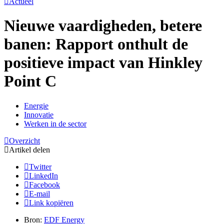
Actueel
Nieuwe vaardigheden, betere
banen: Rapport onthult de
positieve impact van Hinkley
Point C
Energie
Innovatie
Werken in de sector
Overzicht
Artikel delen
Twitter
LinkedIn
Facebook
E-mail
Link kopiëren
Bron:
EDF Energy