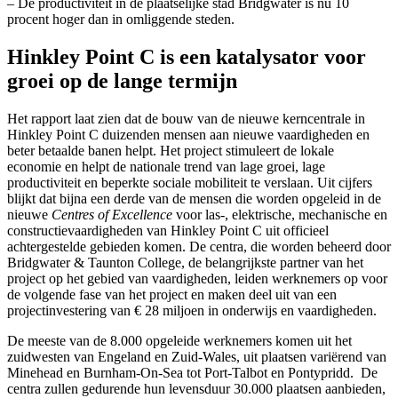
– De productiviteit in de plaatselijke stad Bridgwater is nu 10
procent hoger dan in omliggende steden.
Hinkley Point C is een katalysator voor
groei op de lange termijn
Het rapport laat zien dat de bouw van de nieuwe kerncentrale in
Hinkley Point C duizenden mensen aan nieuwe vaardigheden en
beter betaalde banen helpt. Het project stimuleert de lokale
economie en helpt de nationale trend van lage groei, lage
productiviteit en beperkte sociale mobiliteit te verslaan. Uit cijfers
blijkt dat bijna een derde van de mensen die worden opgeleid in de
nieuwe
Centres of Excellence
voor las-, elektrische, mechanische en
constructievaardigheden van Hinkley Point C uit officieel
achtergestelde gebieden komen. De centra, die worden beheerd door
Bridgwater & Taunton College, de belangrijkste partner van het
project op het gebied van vaardigheden, leiden werknemers op voor
de volgende fase van het project en maken deel uit van een
projectinvestering van € 28 miljoen in onderwijs en vaardigheden.
De meeste van de 8.000 opgeleide werknemers komen uit het
zuidwesten van Engeland en Zuid-Wales, uit plaatsen variërend van
Minehead en Burnham-On-Sea tot Port-Talbot en Pontypridd. De
centra zullen gedurende hun levensduur 30.000 plaatsen aanbieden,