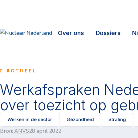
Over ons
Dossiers
N
ACTUEEL
Werkafspraken Nede
over toezicht op gebr
Werken in de sector
Gezondheid
Straling
Bron:
ANVS
28 april 2022