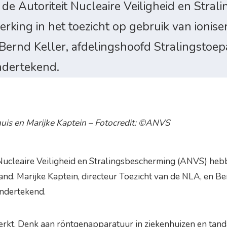
de Autoriteit Nucleaire Veiligheid en Str
king in het toezicht op gebruik van ionise
n Bernd Keller, afdelingshoofd Stralingst
ndertekend.
lhuis en Marijke Kaptein – Fotocredit: ©ANVS
Nucleaire Veiligheid en Stralingsbescherming (ANVS) heb
land. Marijke Kaptein, directeur Toezicht van de NLA, en B
ndertekend.
erkt. Denk aan röntgenapparatuur in ziekenhuizen en tand