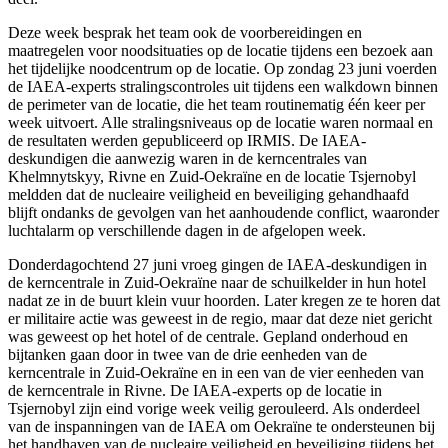
Deze week besprak het team ook de voorbereidingen en
maatregelen voor noodsituaties op de locatie tijdens een bezoek aan
het tijdelijke noodcentrum op de locatie. Op zondag 23 juni voerden
de IAEA-experts stralingscontroles uit tijdens een walkdown binnen
de perimeter van de locatie, die het team routinematig één keer per
week uitvoert. Alle stralingsniveaus op de locatie waren normaal en
de resultaten werden gepubliceerd op IRMIS. De IAEA-
deskundigen die aanwezig waren in de kerncentrales van
Khelmnytskyy, Rivne en Zuid-Oekraïne en de locatie Tsjernobyl
meldden dat de nucleaire veiligheid en beveiliging gehandhaafd
blijft ondanks de gevolgen van het aanhoudende conflict, waaronder
luchtalarm op verschillende dagen in de afgelopen week.
Donderdagochtend 27 juni vroeg gingen de IAEA-deskundigen in
de kerncentrale in Zuid-Oekraïne naar de schuilkelder in hun hotel
nadat ze in de buurt klein vuur hoorden. Later kregen ze te horen dat
er militaire actie was geweest in de regio, maar dat deze niet gericht
was geweest op het hotel of de centrale. Gepland onderhoud en
bijtanken gaan door in twee van de drie eenheden van de
kerncentrale in Zuid-Oekraïne en in een van de vier eenheden van
de kerncentrale in Rivne. De IAEA-experts op de locatie in
Tsjernobyl zijn eind vorige week veilig gerouleerd. Als onderdeel
van de inspanningen van de IAEA om Oekraïne te ondersteunen bij
het handhaven van de nucleaire veiligheid en beveiliging tijdens het