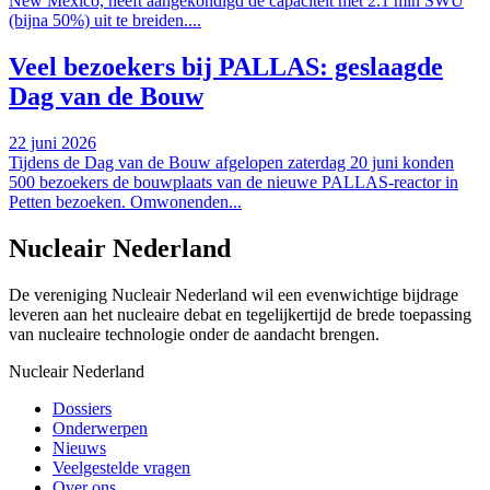
New Mexico, heeft aangekondigd de capaciteit met 2.1 mln SWU
(bijna 50%) uit te breiden....
Veel bezoekers bij PALLAS: geslaagde
Dag van de Bouw
22 juni 2026
Tijdens de Dag van de Bouw afgelopen zaterdag 20 juni konden
500 bezoekers de bouwplaats van de nieuwe PALLAS-reactor in
Petten bezoeken. Omwonenden...
Nucleair Nederland
De vereniging Nucleair Nederland wil een evenwichtige bijdrage
leveren aan het nucleaire debat en tegelijkertijd de brede toepassing
van nucleaire technologie onder de aandacht brengen.
Nucleair Nederland
Dossiers
Onderwerpen
Nieuws
Veelgestelde vragen
Over ons