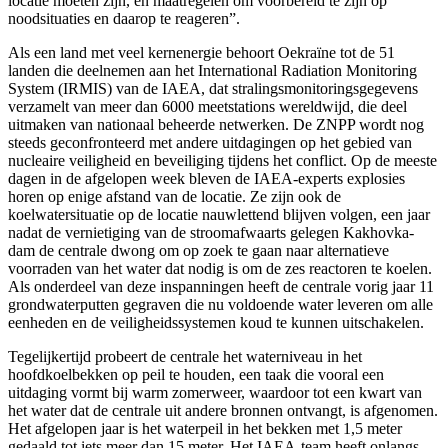
locatie moeten zijn, en maatregelen om voorbereid te zijn op
noodsituaties en daarop te reageren”.
Als een land met veel kernenergie behoort Oekraïne tot de 51
landen die deelnemen aan het International Radiation Monitoring
System (IRMIS) van de IAEA, dat stralingsmonitoringsgegevens
verzamelt van meer dan 6000 meetstations wereldwijd, die deel
uitmaken van nationaal beheerde netwerken. De ZNPP wordt nog
steeds geconfronteerd met andere uitdagingen op het gebied van
nucleaire veiligheid en beveiliging tijdens het conflict. Op de meeste
dagen in de afgelopen week bleven de IAEA-experts explosies
horen op enige afstand van de locatie. Ze zijn ook de
koelwatersituatie op de locatie nauwlettend blijven volgen, een jaar
nadat de vernietiging van de stroomafwaarts gelegen Kakhovka-
dam de centrale dwong om op zoek te gaan naar alternatieve
voorraden van het water dat nodig is om de zes reactoren te koelen.
Als onderdeel van deze inspanningen heeft de centrale vorig jaar 11
grondwaterputten gegraven die nu voldoende water leveren om alle
eenheden en de veiligheidssystemen koud te kunnen uitschakelen.
Tegelijkertijd probeert de centrale het waterniveau in het
hoofdkoelbekken op peil te houden, een taak die vooral een
uitdaging vormt bij warm zomerweer, waardoor tot een kwart van
het water dat de centrale uit andere bronnen ontvangt, is afgenomen.
Het afgelopen jaar is het waterpeil in het bekken met 1,5 meter
gedaald tot iets meer dan 15 meter. Het IAEA-team heeft onlangs