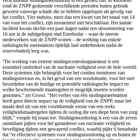
verschillende stralingsmeetstations in een gebied van 30 kilometer
rond de ZNPP gedurende verschillende perioden buiten gebruik
geweest vanwege schade die ze hebben opgelopen als gevolg van
het conflict. Vier stations, meer dan een kwart van het totaal van 14
van voor het conflict, zijn momenteel niet beschikbaar. Het laatste
incident kwam slechts een paar dagen nadat een stroomstoring van
16 uur in de nabijgelegen stad Enerhodar – waar de meeste
medewerkers van de ZNPP wonen – de werking van enkele
radiologische meetstations tijdelijk had onderbroken nadat de
reservebatterij leeg was.
“De werking van externe stralingscontroleapparatuur is een
essentieel onderdeel van de nucleaire veiligheid over de hele wereld.
Deze systemen zijn belangrijk voor het continu monitoren van
stralingsniveaus en, in het geval van een noodsituatie, voor het snel
beoordelen van de huidige en potentiële radiologische impact en
welke beschermende maatregelen er mogelijk moeten worden
genomen,” zei Grossi. “Het verlies van één stralingsmeetstation
heeft geen directe impact op de veiligheid van de ZNPP, maar het
maakt deel uit van een voortdurende erosie van een reeks
veiligheidsmaatregelen tijdens de oorlog die een diepe bron van zorg
blijft,” voegde hij eraan toe. Stralingsmonitoring is een van de zeven
onmisbare pijlers voor het garanderen van nucleaire veiligheid en
beveiliging tijdens een gewapend conflict, waarbij pijler 6 benadrukt
dat “er effectieve systemen voor stralingsmonitoring op en buiten de