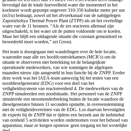
bevestigd dat de totale hoeveelheid water die momenteel in het
koelmeer wordt gepompt ongeveer 310-350 kubieke meter per uur
(m3/u) bedraagt, zowel uit het afvoerkanaal van de nabijgelegen
Zaporizhzhya Thermal Power Plant (ZTPP) als uit het overtollige
water van de 11 bronnen. “Als de zes reactoren allemaal zijn
uitgeschakeld, is het water uit de putten voldoende om te koelen.
Maar het blijft een uitdagende situatie die constant gemonitord en
beoordeeld moet worden,” zei Grossi.
Het team is doorgegaan met wandelingen over de hele locatie,
waaronder naar alle zes hoofdcontrolekamers (MCR’s) om de
situatie te observeren met betrekking tot de belangrijkste
operationele medewerkers, van wie sommigen de afgelopen
maanden nieuw zijn aangesteld in hun functie bij de ZNPP. Eerder
deze week was het IAEA-team aanwezig bij het testen van een
nooddieselgenerator (EDG) voor een deel van het
veiligheidssysteem van reactoreenheid 4. De medewerkers van de
ZNPP simuleerden een noodsituatie. Het personeel van de ZNPP
simuleerde een stroomonderbreking buiten de locatie waardoor de
dieselgenerator binnen 11 seconden opstartte, in overeenstemming
met de veiligheidsvereisten van de EDG. Los daarvan bevestigden
de experts bij de ZNPP dat er tijdens een bezoek aan de turbinehal
van eenheid 5 activiteiten worden ondernomen voor het behoud van
apparatuur, maar ze kregen opnieuw geen toegang tot het westelijke
deel.