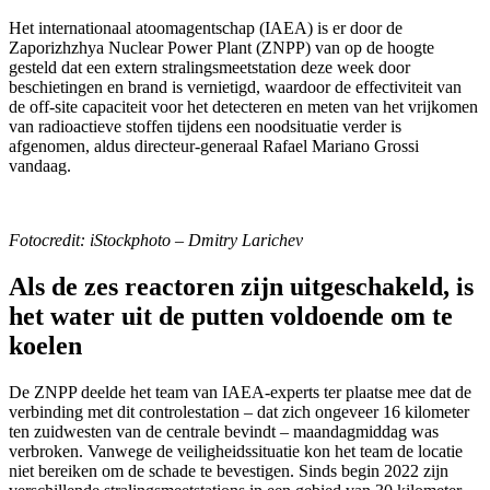
Het internationaal atoomagentschap (IAEA) is er door de
Zaporizhzhya Nuclear Power Plant (ZNPP) van op de hoogte
gesteld dat een extern stralingsmeetstation deze week door
beschietingen en brand is vernietigd, waardoor de effectiviteit van
de off-site capaciteit voor het detecteren en meten van het vrijkomen
van radioactieve stoffen tijdens een noodsituatie verder is
afgenomen, aldus directeur-generaal Rafael Mariano Grossi
vandaag.
Fotocredit: iStockphoto – Dmitry Larichev
Als de zes reactoren zijn uitgeschakeld, is
het water uit de putten voldoende om te
koelen
De ZNPP deelde het team van IAEA-experts ter plaatse mee dat de
verbinding met dit controlestation – dat zich ongeveer 16 kilometer
ten zuidwesten van de centrale bevindt – maandagmiddag was
verbroken. Vanwege de veiligheidssituatie kon het team de locatie
niet bereiken om de schade te bevestigen. Sinds begin 2022 zijn