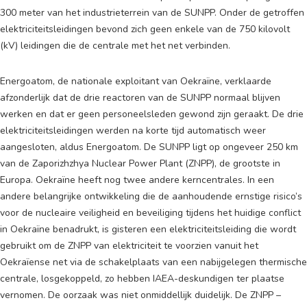
300 meter van het industrieterrein van de SUNPP. Onder de getroffen
elektriciteitsleidingen bevond zich geen enkele van de 750 kilovolt
(kV) leidingen die de centrale met het net verbinden.
Energoatom, de nationale exploitant van Oekraïne, verklaarde
afzonderlijk dat de drie reactoren van de SUNPP normaal blijven
werken en dat er geen personeelsleden gewond zijn geraakt. De drie
elektriciteitsleidingen werden na korte tijd automatisch weer
aangesloten, aldus Energoatom. De SUNPP ligt op ongeveer 250 km
van de Zaporizhzhya Nuclear Power Plant (ZNPP), de grootste in
Europa. Oekraïne heeft nog twee andere kerncentrales. In een
andere belangrijke ontwikkeling die de aanhoudende ernstige risico’s
voor de nucleaire veiligheid en beveiliging tijdens het huidige conflict
in Oekraïne benadrukt, is gisteren een elektriciteitsleiding die wordt
gebruikt om de ZNPP van elektriciteit te voorzien vanuit het
Oekraïense net via de schakelplaats van een nabijgelegen thermische
centrale, losgekoppeld, zo hebben IAEA-deskundigen ter plaatse
vernomen. De oorzaak was niet onmiddellijk duidelijk. De ZNPP –