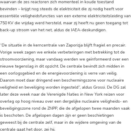
waarvan de zes reactoren zich momenteel in koude toestand
bevinden – krijgt nog steeds de elektriciteit die zij nodig heeft voor
essentiële veiligheidsfuncties van een externe elektriciteitsleiding van
750 KV die vrijdag werd hersteld, maar zij heeft nu geen toegang tot
back-up stroom van het net, aldus de IAEA-deskundigen.
“De situatie in de kerncentrale van Zaporizja blijft fragiel en precair.
Vorige week zagen we enkele verbeteringen met betrekking tot de
stroomvoorziening, maar vandaag werden we geïnformeerd over een
nieuwe tegenslag in dit opzicht. De centrale bevindt zich midden in
een oorlogsgebied en de energievoorziening is verre van veilig.
Daarom moet daar dringend een beschermingszone voor nucleaire
veiligheid en beveiliging worden ingesteld”, aldus Grossi. De DG zal
later deze week naar de Verenigde Naties in New York reizen voor
overleg op hoog niveau over een dergelijke nucleaire veiligheids- en
beveiligingszone rond de ZNPP, die de afgelopen twee maanden vaak
is beschoten. De afgelopen dagen zijn er geen beschietingen
geweest bij de centrale zelf, maar in de wijdere omgeving van de
centrale gaat het door, zei hij.