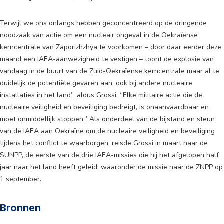
Terwijl we ons onlangs hebben geconcentreerd op de dringende
noodzaak van actie om een nucleair ongeval in de Oekraïense
kerncentrale van Zaporizhzhya te voorkomen – door daar eerder deze
maand een IAEA-aanwezigheid te vestigen – toont de explosie van
vandaag in de buurt van de Zuid-Oekraïense kerncentrale maar al te
duidelijk de potentiële gevaren aan, ook bij andere nucleaire
installaties in het land”, aldus Grossi. “Elke militaire actie die de
nucleaire veiligheid en beveiliging bedreigt, is onaanvaardbaar en
moet onmiddellijk stoppen.” Als onderdeel van de bijstand en steun
van de IAEA aan Oekraïne om de nucleaire veiligheid en beveiliging
tijdens het conflict te waarborgen, reisde Grossi in maart naar de
SUNPP, de eerste van de drie IAEA-missies die hij het afgelopen half
jaar naar het land heeft geleid, waaronder de missie naar de ZNPP op
1 september.
Bronnen