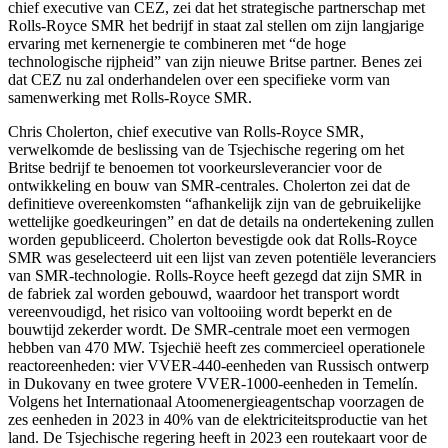
chief executive van CEZ, zei dat het strategische partnerschap met
Rolls-Royce SMR het bedrijf in staat zal stellen om zijn langjarige
ervaring met kernenergie te combineren met “de hoge
technologische rijpheid” van zijn nieuwe Britse partner. Benes zei
dat CEZ nu zal onderhandelen over een specifieke vorm van
samenwerking met Rolls-Royce SMR.
Chris Cholerton, chief executive van Rolls-Royce SMR,
verwelkomde de beslissing van de Tsjechische regering om het
Britse bedrijf te benoemen tot voorkeursleverancier voor de
ontwikkeling en bouw van SMR-centrales. Cholerton zei dat de
definitieve overeenkomsten “afhankelijk zijn van de gebruikelijke
wettelijke goedkeuringen” en dat de details na ondertekening zullen
worden gepubliceerd. Cholerton bevestigde ook dat Rolls-Royce
SMR was geselecteerd uit een lijst van zeven potentiële leveranciers
van SMR-technologie. Rolls-Royce heeft gezegd dat zijn SMR in
de fabriek zal worden gebouwd, waardoor het transport wordt
vereenvoudigd, het risico van voltooiing wordt beperkt en de
bouwtijd zekerder wordt. De SMR-centrale moet een vermogen
hebben van 470 MW. Tsjechië heeft zes commercieel operationele
reactoreenheden: vier VVER-440-eenheden van Russisch ontwerp
in Dukovany en twee grotere VVER-1000-eenheden in Temelín.
Volgens het Internationaal Atoomenergieagentschap voorzagen de
zes eenheden in 2023 in 40% van de elektriciteitsproductie van het
land. De Tsjechische regering heeft in 2023 een routekaart voor de