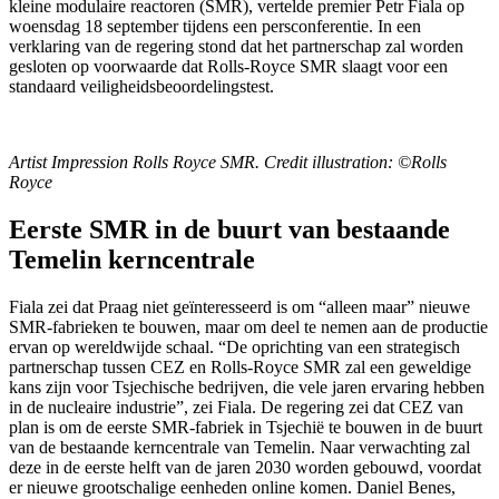
kleine modulaire reactoren (SMR), vertelde premier Petr Fiala op
woensdag 18 september tijdens een persconferentie. In een
verklaring van de regering stond dat het partnerschap zal worden
gesloten op voorwaarde dat Rolls-Royce SMR slaagt voor een
standaard veiligheidsbeoordelingstest.
Artist Impression Rolls Royce SMR. Credit illustration: ©Rolls
Royce
Eerste SMR in de buurt van bestaande
Temelin kerncentrale
Fiala zei dat Praag niet geïnteresseerd is om “alleen maar” nieuwe
SMR-fabrieken te bouwen, maar om deel te nemen aan de productie
ervan op wereldwijde schaal. “De oprichting van een strategisch
partnerschap tussen CEZ en Rolls-Royce SMR zal een geweldige
kans zijn voor Tsjechische bedrijven, die vele jaren ervaring hebben
in de nucleaire industrie”, zei Fiala. De regering zei dat CEZ van
plan is om de eerste SMR-fabriek in Tsjechië te bouwen in de buurt
van de bestaande kerncentrale van Temelin. Naar verwachting zal
deze in de eerste helft van de jaren 2030 worden gebouwd, voordat
er nieuwe grootschalige eenheden online komen. Daniel Benes,