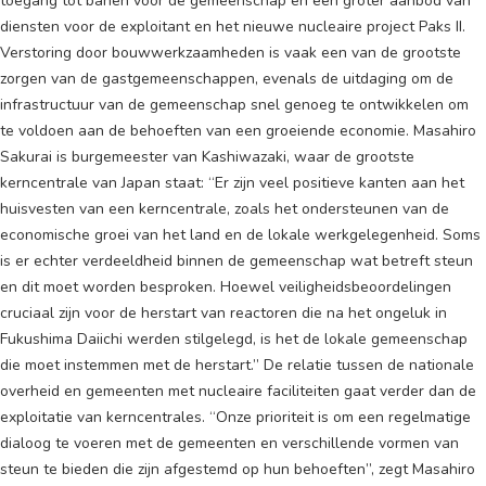
toegang tot banen voor de gemeenschap en een groter aanbod van
diensten voor de exploitant en het nieuwe nucleaire project Paks II.
Verstoring door bouwwerkzaamheden is vaak een van de grootste
zorgen van de gastgemeenschappen, evenals de uitdaging om de
infrastructuur van de gemeenschap snel genoeg te ontwikkelen om
te voldoen aan de behoeften van een groeiende economie. Masahiro
Sakurai is burgemeester van Kashiwazaki, waar de grootste
kerncentrale van Japan staat: “Er zijn veel positieve kanten aan het
huisvesten van een kerncentrale, zoals het ondersteunen van de
economische groei van het land en de lokale werkgelegenheid. Soms
is er echter verdeeldheid binnen de gemeenschap wat betreft steun
en dit moet worden besproken. Hoewel veiligheidsbeoordelingen
cruciaal zijn voor de herstart van reactoren die na het ongeluk in
Fukushima Daiichi werden stilgelegd, is het de lokale gemeenschap
die moet instemmen met de herstart.” De relatie tussen de nationale
overheid en gemeenten met nucleaire faciliteiten gaat verder dan de
exploitatie van kerncentrales. “Onze prioriteit is om een regelmatige
dialoog te voeren met de gemeenten en verschillende vormen van
steun te bieden die zijn afgestemd op hun behoeften”, zegt Masahiro