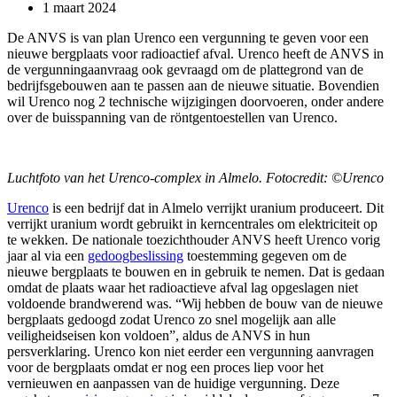
1 maart 2024
De ANVS is van plan Urenco een vergunning te geven voor een
nieuwe bergplaats voor radioactief afval. Urenco heeft de ANVS in
de vergunningaanvraag ook gevraagd om de plattegrond van de
bedrijfsgebouwen aan te passen aan de nieuwe situatie. Bovendien
wil Urenco nog 2 technische wijzigingen doorvoeren, onder andere
over de buisspanning van de röntgentoestellen van Urenco.
Luchtfoto van het Urenco-complex in Almelo. Fotocredit: ©Urenco
Urenco
is een bedrijf dat in Almelo verrijkt uranium produceert. Dit
verrijkt uranium wordt gebruikt in kerncentrales om elektriciteit op
te wekken. De nationale toezichthouder ANVS heeft Urenco vorig
jaar al via een
gedoogbeslissing
toestemming gegeven om de
nieuwe bergplaats te bouwen en in gebruik te nemen. Dat is gedaan
omdat de plaats waar het radioactieve afval lag opgeslagen niet
voldoende brandwerend was. “Wij hebben de bouw van de nieuwe
bergplaats gedoogd zodat Urenco zo snel mogelijk aan alle
veiligheidseisen kon voldoen”, aldus de ANVS in hun
persverklaring. Urenco kon niet eerder een vergunning aanvragen
voor de bergplaats omdat er nog een proces liep voor het
vernieuwen en aanpassen van de huidige vergunning. Deze