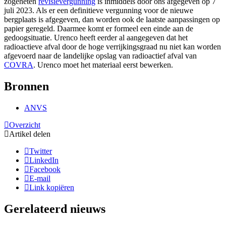
zogeheten
revisievergunning
is inmiddels door ons afgegeven op 7
juli 2023. Als er een definitieve vergunning voor de nieuwe
bergplaats is afgegeven, dan worden ook de laatste aanpassingen op
papier geregeld. Daarmee komt er formeel een einde aan de
gedoogsituatie. Urenco heeft eerder al aangegeven dat het
radioactieve afval door de hoge verrijkingsgraad nu niet kan worden
afgevoerd naar de landelijke opslag van radioactief afval van
COVRA
. Urenco moet het materiaal eerst bewerken.
Bronnen
ANVS
Overzicht
Artikel delen
Twitter
LinkedIn
Facebook
E-mail
Link kopiëren
Gerelateerd nieuws