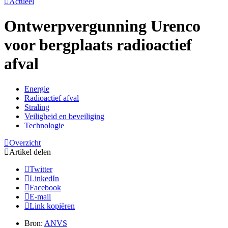
Actueel
Ontwerpvergunning Urenco
voor bergplaats radioactief
afval
Energie
Radioactief afval
Straling
Veiligheid en beveiliging
Technologie
Overzicht
Artikel delen
Twitter
LinkedIn
Facebook
E-mail
Link kopiëren
Bron:
ANVS