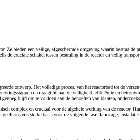
. Ze bieden een veilige, afgeschermde omgeving waarin bestraalde pro
 de cruciale schakel tussen bestraling in de reactor en veilig transport
eerde ontwerp. Het volledige proces, van het reactorbad tot de verzen
verwerkingsstappen en draagt bij aan de veiligheid, efficiëntie en betro
el genoeg blijft om te voldoen aan de behoeften van klanten, onderzoe
h complex en cruciaal voor de algehele werking van de reactor. Hun g
eeft ons een sterke basis voor de volgende fase: fabricage, installatie e