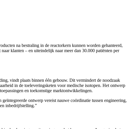
ducten na bestraling in de reactorkern kunnen worden gehanteerd,
 naar klanten – en uiteindelijk naar meer dan 30.000 patiënten per
ding, vindt plaats binnen één gebouw. Dit vermindert de noodzaak
uwbaarheid in de toeleveringsketen voor medische isotopen. Het ontwerp
kstoepassingen en toekomstige marktontwikkelingen.
eïntegreerde ontwerp vereist nauwe coördinatie tussen engineering,
n inbedrijfstelling.”