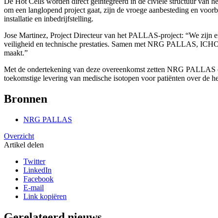
De Hot Cells worden direct geïntegreerd in de civiele structuur van 
om een langlopend project gaat, zijn de vroege aanbesteding en voorb
installatie en inbedrijfstelling.
Jose Martinez, Project Directeur van het PALLAS-project: “We zijn er
veiligheid en technische prestaties. Samen met NRG PALLAS, ICHOS e
maakt.”
Met de ondertekening van deze overeenkomst zetten NRG PALLAS en haa
toekomstige levering van medische isotopen voor patiënten over de he
Bronnen
NRG PALLAS
Overzicht
Artikel delen
Twitter
LinkedIn
Facebook
E-mail
Link kopiëren
Gerelateerd nieuws