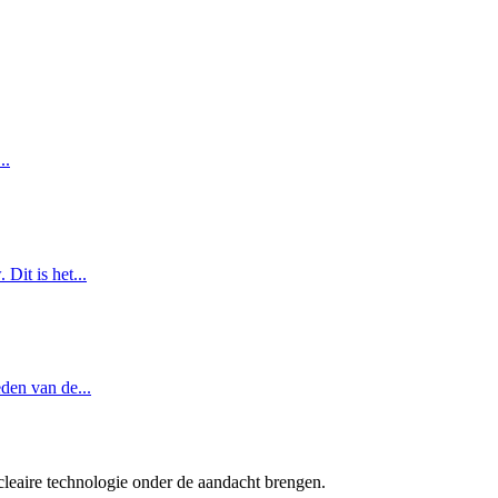
..
Dit is het...
den van de...
cleaire technologie onder de aandacht brengen.