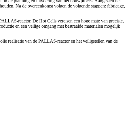
aal in de planning en uitvoering van het bouwproces. Aangezien het
te houden. Na de overeenkomst volgen de volgende stappen: fabricage,
e PALLAS-reactor. De Hot Cells vereisen een hoge mate van precisie,
ductie en een veilige omgang met bestraalde materialen mogelijk
le realisatie van de PALLAS-reactor en het veiligstellen van de