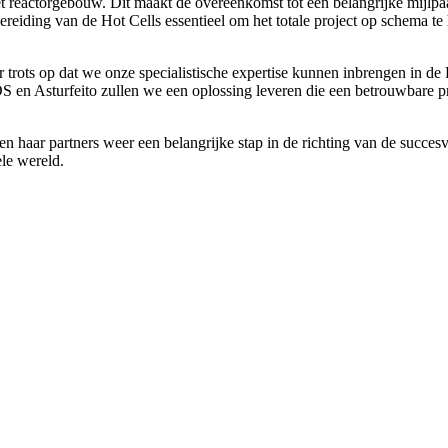
het reactorgebouw. Dit maakt de overeenkomst tot een belangrijke mijlp
ereiding van de Hot Cells essentieel om het totale project op schema 
 trots op dat we onze specialistische expertise kunnen inbrengen in d
n Asturfeito zullen we een oplossing leveren die een betrouwbare pro
r partners weer een belangrijke stap in de richting van de succesvol
le wereld.