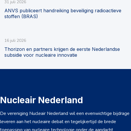
31 juli 2026
ANVS publiceert handreiking beveiliging radioactieve
stoffen (BRAS)
16 juli 2026
Thorizon en partners krijgen de eerste Nederlandse
subsidie voor nucleaire innovatie
Nucleair Nederland
De vereniging Nucleair Nederland wil een evenwichtige bijdrage
leveren aan het nucleaire debat en tegelijkertijd de brede
toepassing van nucleaire technologie onder de aandacht