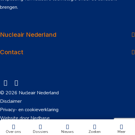
brengen.
Over ons
Dossiers
Nucleair Nederland
Nieuws
Contact
Veelgestelde vragen
Werken in de sector
Onderwerpen
© 2026 Nucleair Nederland
Downloads
Disclaimer
Privacy- en cookieverklaring
Contact
Website door
Nedbase
Over ons
Dossiers
Nieuws
Zoeken
Meer