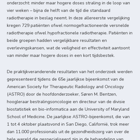
onderzocht: minder maar hogere doses straling in de loop van
vier weken – bijna de helft van de tijd die standaard
radiotherapie in beslag neemt. In deze allereerste vergelijking
kregen 729 patiënten ofwel normogefractioneerde versnelde
radiotherapie ofwel hypofractionele radiotherapie. Patiënten in
beide groepen hadden vergelijkbare resultaten en
overlevingskansen, wat de veiligheid en effectiviteit aantoont
van minder maar hogere doses in een kort tijdsbestek.
De praktijkveranderende resultaten van het onderzoek werden
gepresenteerd tijdens de 65e jaarlijkse bijeenkomst van de
American Society for Therapeutic Radiology and Oncology
(ASTRO) door de hoofdonderzoeker, Søren M. Bentzen,
hoogleraar bestralingsoncologie en directeur van de divisie
biostatistiek en bio-informatica aan de University of Maryland
School of Medicine. De jaarlijkse ASTRO-bijeenkomst, die van
1 tot 4 oktober plaatsvond in San Diego, Californië, trok meer
dan 11.000 professionals uit de gezondheidszorg van over de
hele wereld die gespecialiseerd zijn in de behandeling van