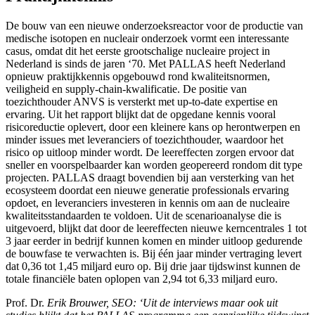
De bouw van een nieuwe onderzoeksreactor voor de productie van
medische isotopen en nucleair onderzoek vormt een interessante
casus, omdat dit het eerste grootschalige nucleaire project in
Nederland is sinds de jaren ‘70. Met PALLAS heeft Nederland
opnieuw praktijkkennis opgebouwd rond kwaliteitsnormen,
veiligheid en supply
‑
chain
‑
kwalificatie. De positie van
toezichthouder ANVS is versterkt met up-to-date expertise en
ervaring. Uit het rapport blijkt dat de opgedane kennis vooral
risicoreductie oplevert, door een kleinere kans op herontwerpen en
minder issues met leveranciers of toezichthouder, waardoor het
risico op uitloop minder wordt. De leereffecten zorgen ervoor dat
sneller en voorspelbaarder kan worden geopereerd rondom dit type
projecten. PALLAS draagt bovendien bij aan versterking van het
ecosysteem doordat een nieuwe generatie professionals ervaring
opdoet, en leveranciers investeren in kennis om aan de nucleaire
kwaliteitsstandaarden te voldoen. Uit de scenarioanalyse die is
uitgevoerd, blijkt dat door de leereffecten nieuwe kerncentrales 1 tot
3 jaar eerder in bedrijf kunnen komen en minder uitloop gedurende
de bouwfase te verwachten is. Bij één jaar minder vertraging levert
dat 0,36 tot 1,45 miljard euro op. Bij drie jaar tijdswinst kunnen de
totale financiële baten oplopen van 2,94 tot 6,33 miljard euro.
Prof. Dr.
Erik Brouwer, SEO: ‘Uit de interviews maar ook uit