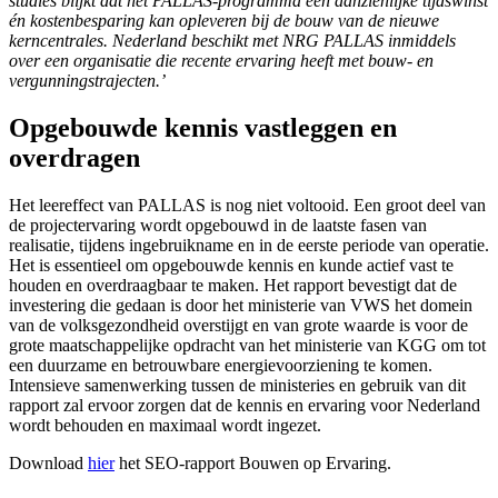
studies blijkt dat het PALLAS-programma een aanzienlijke tijdswinst
én kostenbesparing kan opleveren bij de bouw van de nieuwe
kerncentrales. Nederland beschikt met NRG PALLAS inmiddels
over een organisatie die recente ervaring heeft met bouw- en
vergunningstrajecten.’
Opgebouwde kennis vastleggen en
overdragen
Het leereffect van PALLAS is nog niet voltooid. Een groot deel van
de projectervaring wordt opgebouwd in de laatste fasen van
realisatie, tijdens ingebruikname en in de eerste periode van operatie.
Het is essentieel om opgebouwde kennis en kunde actief vast te
houden en overdraagbaar te maken. Het rapport bevestigt dat de
investering die gedaan is door het ministerie van VWS het domein
van de volksgezondheid overstijgt en van grote waarde is voor de
grote maatschappelijke opdracht van het ministerie van KGG om tot
een duurzame en betrouwbare energievoorziening te komen.
Intensieve samenwerking tussen de ministeries en gebruik van dit
rapport zal ervoor zorgen dat de kennis en ervaring voor Nederland
wordt behouden en maximaal wordt ingezet.
Download
hier
het SEO-rapport Bouwen op Ervaring.