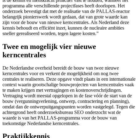
is de kennis en menskracht proactief vast te houden, wanneer het
programma alle verschillende projectfases heeft doorlopen. Het
onderzoek bevestigt dat met de realisatie van de PALLAS-reactor
belangrijk pionierswerk wordt gedaan, dat van grote waarde kan
zijn voor de bouw van nieuwe kerncentrales. Als Nederland deze
kennis behoudt en efficiënt inzet, kunnen de nucleaire ambities
sneller gerealiseerd worden, tegen lagere kosten.”
Twee en mogelijk vier nieuwe
kerncentrales
De Nederlandse overheid bereidt de bouw van twee nieuwe
kerncentrales voor en verkent de mogelijkheid om nog twee
centrales te realiseren. Deze opgave vindt plaats in een internationale
context waarin grootschalige bouwprojecten van kerncentrales vaak
te maken krijgen met vertragingen en kostenoverschrijdingen.
Vertraging wordt meestal opgelopen in de fase vóór de start van de
bouw (vergunningverlening, ontwerp, contractering en planning),
omdat dan de ontwerpuitgangspunten worden vastgelegd. Tegen die
achtergrond heeft onderzoeksbureau SEO onderzocht wat de
waarde is van het PALLAS
‑
programma voor de bouw van
toekomstige Nederlandse kerncentrales.
Praktijkkennis