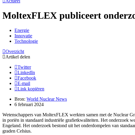
Actueel
MoltexFLEX publiceert onderzoe
Energie
Innovatie
Technologie
Overzicht
Artikel delen
Twitter
LinkedIn
Facebook
E-mail
Link kopiëren
Bron:
World Nuclear News
6 februari 2024
Wetenschappers van MoltexFLEX werkten samen met de Nuclear Graph
in poriën in standaard industriële grafietkwaliteiten. Het onderzoek
Engeland. Het onderzoek bestond uit het onderdompelen van standaard 
graden Celsius.