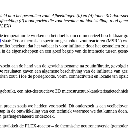
steld aan het gesmolten zout. Afbeeldingen (b) en (d) tonen 3D doorsne
afbeelding (d) toont poriën die zout bevatten na blootstelling, rood gem
xFLEX)
ie temperatuur te werken en het doel is om commercieel beschikbaar g
l
staat: “Voor thermisch spectrum gesmolten zout reactoren (MSR’s) wordt
afiet betekent dat het vatbaar is voor infiltratie door het gesmolten 
n de eigenschappen en een goed begrip van de interactie tussen gesmolt
erzocht aan de hand van de gewichtstoename na zoutinfiltratie, gevolgd
resultaten gaven een algemene beschrijving van de infiltratie van gesmo
ten zout. Hoe de poriegrootte, vorm, connectiviteit en locatie ten opzich
gebruikt, een niet-destructieve 3D microstructuur-karakterisatietechnie
n precies zoals we hadden voorspeld. Dit onderzoek is een veelbeloven
jke stap in de ontwikkeling van een techniek waarmee we dat kunnen do
 grafietgerelateerd onderzoek.
wikkelt de FLEX-reactor – de thermische neutronenversie (gemodereer