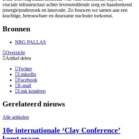
cruciale infrastructuur achter levensreddende zorg en baanbrekend
(energie)onderzoek en innovatie. Zo bouwen we samen aan een
krachtige, betrouwbare en duurzame nucleaire toekomst.
Bronnen
NRG PALLAS
Overzicht
Artikel delen
Twitter
LinkedIn
Facebook
E-mail
Link kopiëren
Gerelateerd nieuws
Alle artikelen
10e internationale ‘Clay Conference’
komt eraan