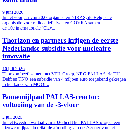
9 juni 2026
In het voorjaar van 2027 organiseren NIRAS, de Belgische
organisatie voor radioactief afval, en COVRA samen
de 10e internationale ‘Clay...
Thorizon en partners krijgen de eerste
Nederlandse subsidie voor nucleaire
innovatie
16 juli 2026
Thorizon heeft samen met VDL Groep, NRG PALLAS, de TU
Delft en TNO een subsidie van 4 miljoen euro toegekend gekregen
in het kader van MOOI...
Bouwmijlpaal PALLAS-reactor:
voltooiing van de -3-vloer
2 juli 2026
In het tweede kwartaal van 2026 heeft het PALLAS-project een
nieuwe mijlpaal bereikt: de afronding van de -3-vloer van het