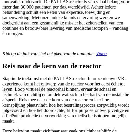
innovatief onderzoek. De PALLAS-reactor is van vitaal belang voor
meer dan 30.000 patiënten per dag wereldwijd. Achter iedere
behandeling schuilt een keten van expertise, toewijding en
samenwerking. Met onze unieke kennis en ervaring werken we
doelgericht aan één gezamenlijke missie: het zekerstellen van een
continue en betrouwbare levering van medische isotopen – vandaag
én morgen.
Klik op de link voor het bekijken van de animatie:
Video
Reis naar de kern van de reactor
Stap in de toekomst met de PALLAS-reactor. In onze nieuwe VR-
experience komt het ontwerp van de reactor voor het eerst écht tot
leven. Loop virtueel de reactorhal binnen, ervaar de schaal en
techniek van dichtbij en ontdek wat zich in het hart van de installatie
afspeelt. Reis mee naar de kern van de reactor en leer hoe
kernsplijting plaatsvindt, hoe het bestralingsproces zorgvuldig wordt
uitgevoerd en hoe het doordachte, fit-for-purpose-ontwerp veilige en
efficiënte productie en verwerking van medische isotopen mogelijk
maakt.
Deze beleving maakt zichtbaar wat vaak onzichtbaar blijft: de