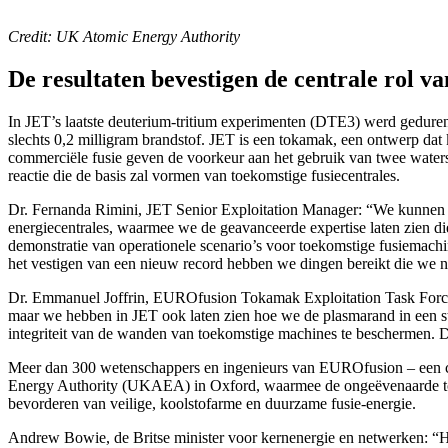
Credit: UK Atomic Energy Authority
De resultaten bevestigen de centrale rol v
In JET’s laatste deuterium-tritium experimenten (DTE3) werd gedure
slechts 0,2 milligram brandstof. JET is een tokamak, een ontwerp dat
commerciële fusie geven de voorkeur aan het gebruik van twee waters
reactie die de basis zal vormen van toekomstige fusiecentrales.
Dr. Fernanda Rimini, JET Senior Exploitation Manager: “We kunnen o
energiecentrales, waarmee we de geavanceerde expertise laten zien 
demonstratie van operationele scenario’s voor toekomstige fusiemach
het vestigen van een nieuw record hebben we dingen bereikt die we n
Dr. Emmanuel Joffrin, EUROfusion Tokamak Exploitation Task Force Le
maar we hebben in JET ook laten zien hoe we de plasmarand in een s
integriteit van de wanden van toekomstige machines te beschermen. Di
Meer dan 300 wetenschappers en ingenieurs van EUROfusion – een c
Energy Authority (UKAEA) in Oxford, waarmee de ongeëvenaarde toewij
bevorderen van veilige, koolstofarme en duurzame fusie-energie.
Andrew Bowie, de Britse minister voor kernenergie en netwerken: “He