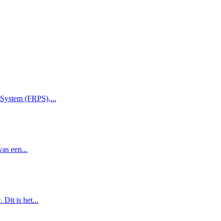
 System (FRPS),...
as een...
Dit is het...