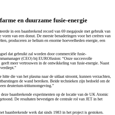
tofarme en duurzame fusie-energie
teerde in een baanbrekend record van 69 megajoule met gebruik van
 de vorm van een donut. De meeste benaderingen voor het creëren van
elten, produceren ze helium en enorme hoeveelheden energie, een
sel dat gebruikt zal worden door commerciële fusie-
rogrammamanager (CEO) bij EUROfusion: “Onze succesvolle
geeft meer vertrouwen in de ontwikkeling van fusie-energie. Naast
verdiept.”
tte die van het plasma naar de uitlaat stroomt, kunnen verzachten,
itbarstingen de wand bereiken. Beide technieken zijn bedoeld om de
n een deuterium-tritiumomgeving.”
n deze baanbrekende experimenten op de locatie van de UK Atomic
toond. De resultaten bevestigen de centrale rol van JET in het
et baanbrekende werk dat sinds 1983 in het project is gestoken.