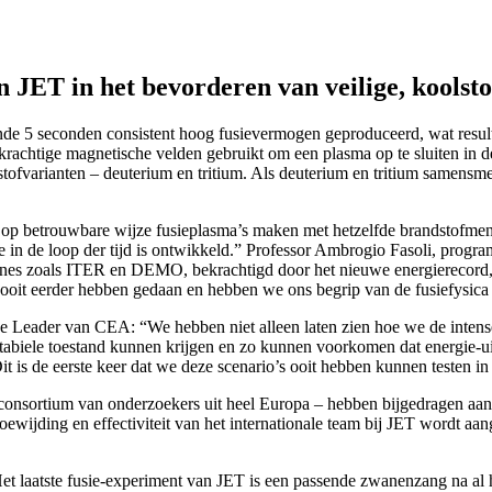
an JET in het bevorderen van veilige, kools
nde 5 seconden consistent hoog fusievermogen geproduceerd, wat resul
 krachtige magnetische velden gebruikt om een plasma op te sluiten in
tofvarianten – deuterium en tritium. Als deuterium en tritium samensm
p betrouwbare wijze fusieplasma’s maken met hetzelfde brandstofmeng
die in de loop der tijd is ontwikkeld.” Professor Ambrogio Fasoli, p
ines zoals ITER en DEMO, bekrachtigd door het nieuwe energierecord, 
ooit eerder hebben gedaan en hebben we ons begrip van de fusiefysica 
ader van CEA: “We hebben niet alleen laten zien hoe we de intense hi
tabiele toestand kunnen krijgen en zo kunnen voorkomen dat energie-u
t is de eerste keer dat we deze scenario’s ooit hebben kunnen testen i
onsortium van onderzoekers uit heel Europa – hebben bijgedragen aa
ding en effectiviteit van het internationale team bij JET wordt aange
t laatste fusie-experiment van JET is een passende zwanenzang na al h