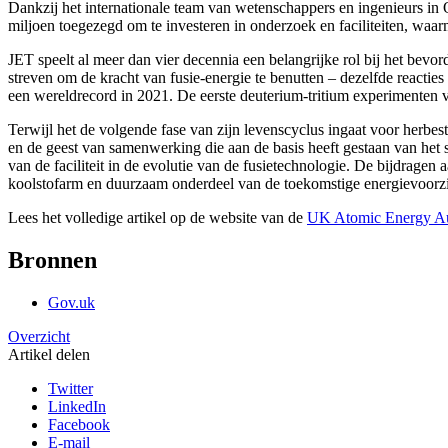
Dankzij het internationale team van wetenschappers en ingenieurs in 
miljoen toegezegd om te investeren in onderzoek en faciliteiten, waa
JET speelt al meer dan vier decennia een belangrijke rol bij het bevo
streven om de kracht van fusie-energie te benutten – dezelfde reacti
een wereldrecord in 2021. De eerste deuterium-tritium experimenten 
Terwijl het de volgende fase van zijn levenscyclus ingaat voor herbes
en de geest van samenwerking die aan de basis heeft gestaan van het s
van de faciliteit in de evolutie van de fusietechnologie. De bijdragen
koolstofarm en duurzaam onderdeel van de toekomstige energievoorzi
Lees het volledige artikel op de website van de
UK Atomic Energy Au
Bronnen
Gov.uk
Overzicht
Artikel delen
Twitter
LinkedIn
Facebook
E-mail