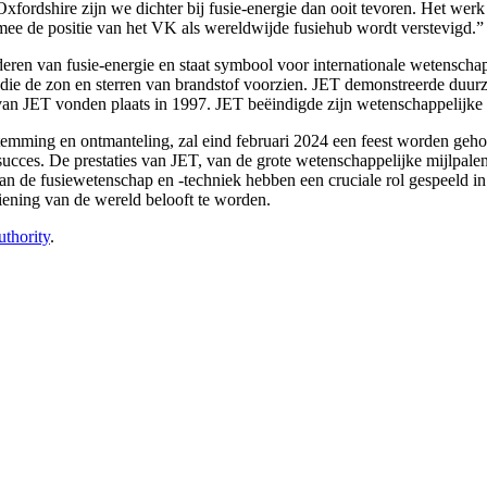
Oxfordshire zijn we dichter bij fusie-energie dan ooit tevoren. Het we
rmee de positie van het VK als wereldwijde fusiehub wordt verstevigd.”
rderen van fusie-energie en staat symbool voor internationale wetensch
es die de zon en sterren van brandstof voorzien. JET demonstreerde du
van JET vonden plaats in 1997. JET beëindigde zijn wetenschappelijke 
temming en ontmanteling, zal eind februari 2024 een feest worden gehou
ucces. De prestaties van JET, van de grote wetenschappelijke mijlpalen 
 aan de fusiewetenschap en -techniek hebben een cruciale rol gespeeld in
ening van de wereld belooft te worden.
thority
.