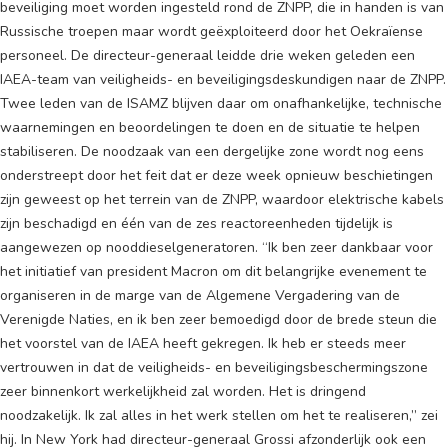
beveiliging moet worden ingesteld rond de ZNPP, die in handen is van
Russische troepen maar wordt geëxploiteerd door het Oekraïense
personeel. De directeur-generaal leidde drie weken geleden een
IAEA-team van veiligheids- en beveiligingsdeskundigen naar de ZNPP.
Twee leden van de ISAMZ blijven daar om onafhankelijke, technische
waarnemingen en beoordelingen te doen en de situatie te helpen
stabiliseren. De noodzaak van een dergelijke zone wordt nog eens
onderstreept door het feit dat er deze week opnieuw beschietingen
zijn geweest op het terrein van de ZNPP, waardoor elektrische kabels
zijn beschadigd en één van de zes reactoreenheden tijdelijk is
aangewezen op nooddieselgeneratoren. “Ik ben zeer dankbaar voor
het initiatief van president Macron om dit belangrijke evenement te
organiseren in de marge van de Algemene Vergadering van de
Verenigde Naties, en ik ben zeer bemoedigd door de brede steun die
het voorstel van de IAEA heeft gekregen. Ik heb er steeds meer
vertrouwen in dat de veiligheids- en beveiligingsbeschermingszone
zeer binnenkort werkelijkheid zal worden. Het is dringend
noodzakelijk. Ik zal alles in het werk stellen om het te realiseren,” zei
hij. In New York had directeur-generaal Grossi afzonderlijk ook een