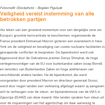
Fotocredit: iStockphoto – Bogdan Pigulyak
Veiligheid vereist instemming van alle
betrokken partijen
Als teken van een groeiend momentum voor een dergelijke zone om
Europa’s grootste kerncentrale te beschermen, organiseerde de
Franse president Emmanuel Macron gisteren een evenement in New
York om de veiligheid en beveiliging van civiele nucleaire faciliteiten in
gewapende conflicten te bespreken. De bijeenkomst werd ook
bijgewoond door de Oekraïense premier Denys Shmyhal, de hoge
vertegenwoordiger van de EU voor buitenlandse zaken Josep Borrell
en ministers van Buitenlandse Zaken en hoge ambtenaren van
verschillende andere landen. Na de bijeenkomst, die werd
voorgezeten door president Macron en directeur-generaal Grossi,
werd door negen landen een verklaring afgelegd waarin zij aangaven
zich te verheugen over de steun- en bijstandsmissie van de IAEA in
Zaporizja (ISAMZ) van deze maand. Alle landen spraken hun steun uit
voor de inspanningen van het agentschap om daar aanwezig te