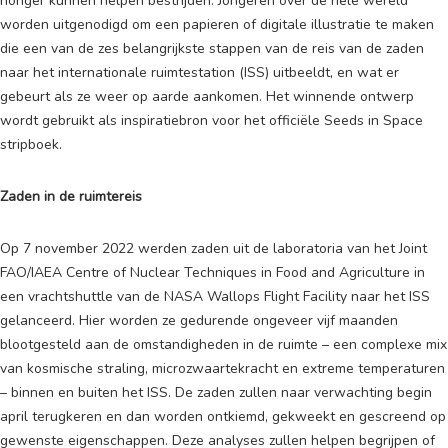
honger kunnen helpen bestrijden. Jongeren over de hele wereld
worden uitgenodigd om een papieren of digitale illustratie te maken
die een van de zes belangrijkste stappen van de reis van de zaden
naar het internationale ruimtestation (ISS) uitbeeldt, en wat er
gebeurt als ze weer op aarde aankomen. Het winnende ontwerp
wordt gebruikt als inspiratiebron voor het officiële Seeds in Space
stripboek.
Zaden in de ruimtereis
Op 7 november 2022 werden zaden uit de laboratoria van het Joint
FAO/IAEA Centre of Nuclear Techniques in Food and Agriculture in
een vrachtshuttle van de NASA Wallops Flight Facility naar het ISS
gelanceerd. Hier worden ze gedurende ongeveer vijf maanden
blootgesteld aan de omstandigheden in de ruimte – een complexe mix
van kosmische straling, microzwaartekracht en extreme temperaturen
– binnen en buiten het ISS. De zaden zullen naar verwachting begin
april terugkeren en dan worden ontkiemd, gekweekt en gescreend op
gewenste eigenschappen. Deze analyses zullen helpen begrijpen of