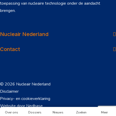
toepassing van nucleaire technologie onder de aandacht
brengen.
Over ons
Dossiers
Nucleair Nederland
Nieuws
Contact
Veelgestelde vragen
Werken in de sector
Onderwerpen
© 2026 Nucleair Nederland
Downloads
Disclaimer
Privacy- en cookieverklaring
Contact
Website door
Nedbase
Over ons
Dossiers
Nieuws
Zoeken
Meer