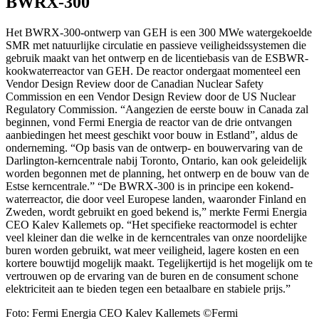
BWRX-300
Het BWRX-300-ontwerp van GEH is een 300 MWe watergekoelde
SMR met natuurlijke circulatie en passieve veiligheidssystemen die
gebruik maakt van het ontwerp en de licentiebasis van de ESBWR-
kookwaterreactor van GEH. De reactor ondergaat momenteel een
Vendor Design Review door de Canadian Nuclear Safety
Commission en een Vendor Design Review door de US Nuclear
Regulatory Commission. “Aangezien de eerste bouw in Canada zal
beginnen, vond Fermi Energia de reactor van de drie ontvangen
aanbiedingen het meest geschikt voor bouw in Estland”, aldus de
onderneming. “Op basis van de ontwerp- en bouwervaring van de
Darlington-kerncentrale nabij Toronto, Ontario, kan ook geleidelijk
worden begonnen met de planning, het ontwerp en de bouw van de
Estse kerncentrale.”
“De BWRX-300 is in principe een kokend-
waterreactor, die door veel Europese landen, waaronder Finland en
Zweden, wordt gebruikt en goed bekend is,” merkte Fermi Energia
CEO Kalev Kallemets op. “Het specifieke reactormodel is echter
veel kleiner dan die welke in de kerncentrales van onze noordelijke
buren worden gebruikt, wat meer veiligheid, lagere kosten en een
kortere bouwtijd mogelijk maakt. Tegelijkertijd is het mogelijk om te
vertrouwen op de ervaring van de buren en de consument schone
elektriciteit aan te bieden tegen een betaalbare en stabiele prijs.”
Foto: Fermi Energia CEO Kalev Kallemets ©Fermi