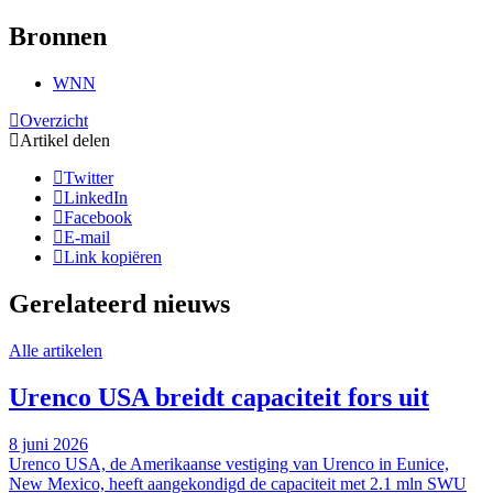
Bronnen
WNN
Overzicht
Artikel delen
Twitter
LinkedIn
Facebook
E-mail
Link kopiëren
Gerelateerd nieuws
Alle artikelen
Urenco USA breidt capaciteit fors uit
8 juni 2026
Urenco USA, de Amerikaanse vestiging van Urenco in Eunice,
New Mexico, heeft aangekondigd de capaciteit met 2.1 mln SWU