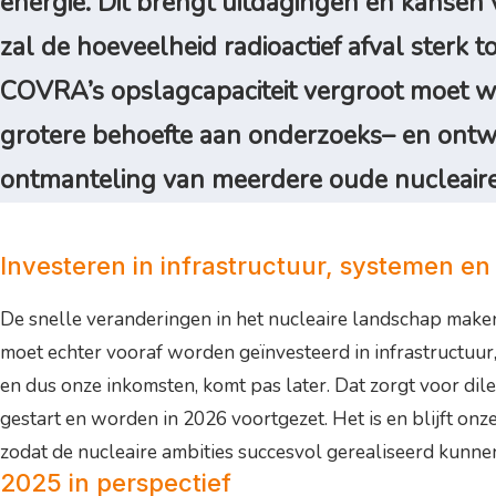
energie. Dit brengt uitdagingen en kansen 
zal de hoeveelheid radioactief afval sterk
COVRA’s opslagcapaciteit vergroot moet wo
grotere behoefte aan onderzoeks– en ontw
ontmanteling van meerdere oude nucleaire f
Investeren in infrastructuur, systemen en
De snelle veranderingen in het nucleaire landschap maken
moet echter vooraf worden geïnvesteerd in infrastructuur, 
en dus onze inkomsten, komt pas later. Dat zorgt voor dil
gestart en worden in 2026 voortgezet. Het is en blijft o
zodat de nucleaire ambities succesvol gerealiseerd kunn
2025 in perspectief