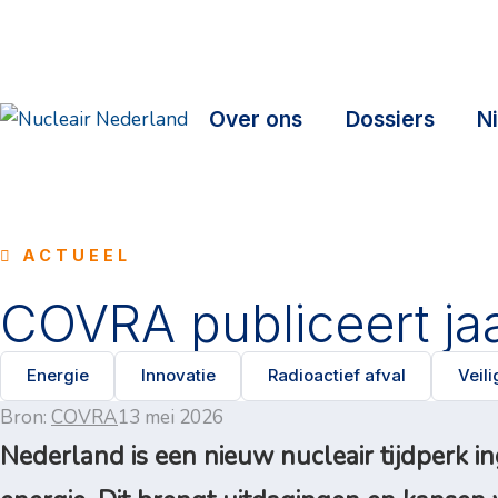
Over ons
Dossiers
N
ACTUEEL
COVRA publiceert ja
Energie
Innovatie
Radioactief afval
Veili
Bron:
COVRA
13 mei 2026
Nederland is een nieuw nucleair tijdperk i