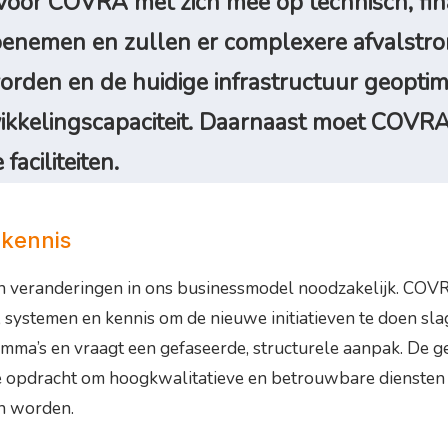
voor COVRA met zich mee op technisch, fina
 toenemen en zullen er complexere afvalstr
rden en de huidige infrastructuur geoptima
ikkelingscapaciteit. Daarnaast moet COVRA
aciliteiten.
 kennis
 veranderingen in ons businessmodel noodzakelijk. COVRA 
systemen en kennis om de nieuwe initiatieven te doen slage
emma’s en vraagt een gefaseerde, structurele aanpak. De g
nze opdracht om hoogkwalitatieve en betrouwbare diensten 
en worden.