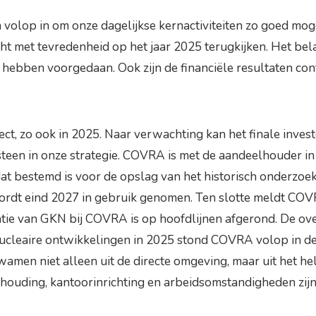
op in om onze dagelijkse kernactiviteiten zo goed mogelijk
met tevredenheid op het jaar 2025 terugkijken. Het belang
ten hebben voorgedaan. Ook zijn de financiële resultaten co
, zo ook in 2025. Naar verwachting kan het finale inves
een in onze strategie. COVRA is met de aandeelhouder in 
t bestemd is voor de opslag van het historisch onderzoek
wordt eind 2027 in gebruik genomen. Ten slotte meldt COVR
gratie van GKN bij COVRA is op hoofdlijnen afgerond. De o
e nucleaire ontwikkelingen in 2025 stond COVRA volop in 
en niet alleen uit de directe omgeving, maar uit het hel
ouding, kantoorinrichting en arbeidsomstandigheden zijn 