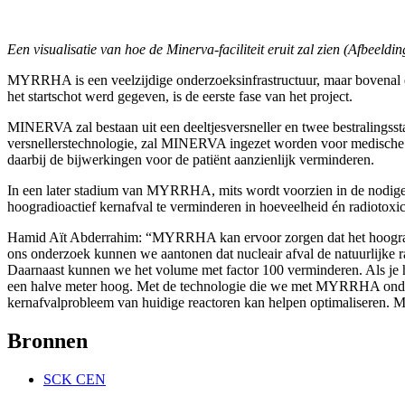
Een visualisatie van hoe de Minerva-faciliteit eruit zal zien (Afbeel
MYRRHA is een veelzijdige onderzoeksinfrastructuur, maar bovenal 
het startschot werd gegeven, is de eerste fase van het project.
MINERVA zal bestaan uit een deeltjesversneller en twee bestralingss
versnellerstechnologie, zal MINERVA ingezet worden voor medische do
daarbij de bijwerkingen voor de patiënt aanzienlijk verminderen.
In een later stadium van MYRRHA, mits wordt voorzien in de nodige f
hoogradioactief kernafval te verminderen in hoeveelheid én radiotoxici
Hamid Aït Abderrahim: “MYRRHA kan ervoor zorgen dat het hoogradioac
ons onderzoek kunnen we aantonen dat nucleair afval de natuurlijke r
Daarnaast kunnen we het volume met factor 100 verminderen. Als je he
een halve meter hoog. Met de technologie die we met MYRRHA onder
kernafvalprobleem van huidige reactoren kan helpen optimaliseren. 
Bronnen
SCK CEN