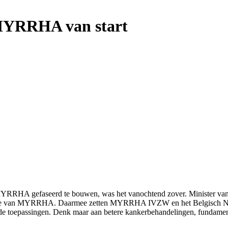
MYRRHA van start
MYRRHA gefaseerd te bouwen, was het vanochtend zover. Minister van En
e fase van MYRRHA. Daarmee zetten MYRRHA IVZW en het Belgisch N
 toepassingen. Denk maar aan betere kankerbehandelingen, fundamentel