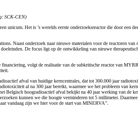
ding: SCK-CEN)
een unicum. Het is ’s werelds eerste onderzoeksreactor die door een 
tations. Naast onderzoek naar nieuwe materialen voor de reactoren va
eleinden. De focus ligt op de ontwikkeling van nieuwe therapeutische 
inanciering, volgt de realisatie van de subkritische reactor van MYR
teit.
tief afval van huidige kerncentrales, dat tot 300.000 jaar radiotoxis
adiotoxiciteit al na 300 jaar bereikt, waarmee we het probleem van kern
t Belgisch hoogradioactief afval bekijkt na 40 jaar werking van de ker
zoeken kunnen we die hoogte verminderen tot 5 millimeter. Daarmee
Maar vandaag zijn we hier voor de start van MINERVA”.