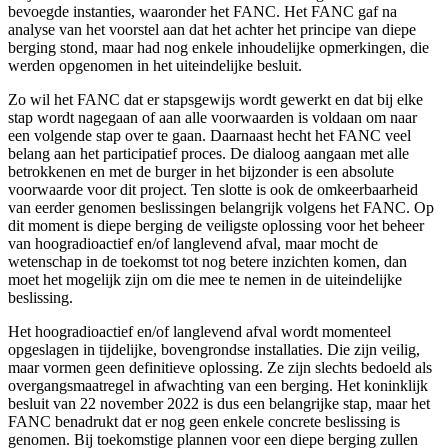
bevoegde instanties, waaronder het FANC. Het FANC gaf na
analyse van het voorstel aan dat het achter het principe van diepe
berging stond, maar had nog enkele inhoudelijke opmerkingen, die
werden opgenomen in het uiteindelijke besluit.
Zo wil het FANC dat er stapsgewijs wordt gewerkt en dat bij elke
stap wordt nagegaan of aan alle voorwaarden is voldaan om naar
een volgende stap over te gaan. Daarnaast hecht het FANC veel
belang aan het participatief proces. De dialoog aangaan met alle
betrokkenen en met de burger in het bijzonder is een absolute
voorwaarde voor dit project. Ten slotte is ook de omkeerbaarheid
van eerder genomen beslissingen belangrijk volgens het FANC. Op
dit moment is diepe berging de veiligste oplossing voor het beheer
van hoogradioactief en/of langlevend afval, maar mocht de
wetenschap in de toekomst tot nog betere inzichten komen, dan
moet het mogelijk zijn om die mee te nemen in de uiteindelijke
beslissing.
Het hoogradioactief en/of langlevend afval wordt momenteel
opgeslagen in tijdelijke, bovengrondse installaties. Die zijn veilig,
maar vormen geen definitieve oplossing. Ze zijn slechts bedoeld als
overgangsmaatregel in afwachting van een berging. Het koninklijk
besluit van 22 november 2022 is dus een belangrijke stap, maar het
FANC benadrukt dat er nog geen enkele concrete beslissing is
genomen. Bij toekomstige plannen voor een diepe berging zullen