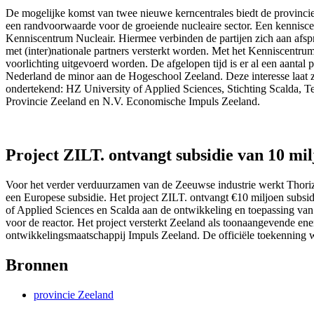
De mogelijke komst van twee nieuwe kerncentrales biedt de provincie
een randvoorwaarde voor de groeiende nucleaire sector. Een kennisce
Kenniscentrum Nucleair. Hiermee verbinden de partijen zich aan afs
met (inter)nationale partners versterkt worden. Met het Kenniscentr
voorlichting uitgevoerd worden. De afgelopen tijd is er al een aanta
Nederland de minor aan de Hogeschool Zeeland. Deze interesse laat zi
ondertekend: HZ University of Applied Sciences, Stichting Scalda
Provincie Zeeland en N.V. Economische Impuls Zeeland.
Project ZILT. ontvangt subsidie van 10 mi
Voor het verder
verduurzamen
van de Zeeuwse industrie werkt Thorizo
een Europese
subsidie
. Het project ZILT. ontvangt €10 miljoen subs
of Applied Sciences en Scalda aan de ontwikkeling en toepassing van
voor de reactor. Het project versterkt Zeeland als toonaangevende en
ontwikkelingsmaatschappij
Impuls Zeeland. De officiële toekenning
Bronnen
provincie Zeeland