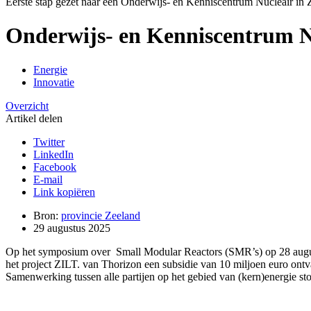
Eerste stap gezet naar een Onderwijs- en Kenniscentrum Nucleair in 
Onderwijs- en Kenniscentrum N
Energie
Innovatie
Overzicht
Artikel delen
Twitter
LinkedIn
Facebook
E-mail
Link kopiëren
Bron:
provincie Zeeland
29 augustus 2025
Op het symposium over Small Modular Reactors (SMR’s) op 28 august
het project ZILT. van Thorizon een
subsidie
van 10 miljoen euro ontv
Samenwerking tussen alle partijen op het gebied van (kern)energie sto