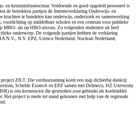
- en kennisinfrastructuur. Voldoende en goed opgeleid personeel is
n de betrokken partijen de Intentieverklaring Onderwijs- en
oor krachten te bundelen kan onderwijs, onderzoek en samenwerking
n, voorlichting op middelbare scholen en een centrum voor publieke
el op MBO- als op HBO-niveau. Zo volgenden studenten uit heel
ecifieke onderwerp. De volgende partijen hebben de verklaring
RA N.V., N.V. EPZ, Urenco Nederland, Nucleair Nederland,
 project ZILT. Die verduurzaming komt een stap dichterbij dankzij
en Thorizon, Schelde Exotech en EPZ samen met Delmeco, HZ University
R) is een kernreactor die gesmolten zout gebruikt als koelmiddel
er. Het project is mede tot stand gekomen met hulp van de
regionale
nd.