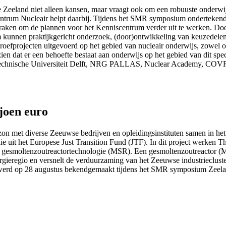
 Zeeland niet alleen kansen, maar vraagt ook om een robuuste onderwijs
ntrum Nucleair helpt daarbij. Tijdens het SMR symposium ondertekende
praken om de plannen voor het Kenniscentrum verder uit te werken. D
um kunnen praktijkgericht onderzoek, (door)ontwikkeling van keuzedele
l proefprojecten uitgevoerd op het gebied van nucleair onderwijs, zow
en dat er een behoefte bestaat aan onderwijs op het gebied van dit sp
, Technische Universiteit Delft, NRG PALLAS, Nuclear Academy, COV
ljoen euro
n met diverse Zeeuwse bedrijven en opleidingsinstituten samen in het
idie uit het Europese Just Transition Fund (JTF). In dit project werk
 gesmoltenzoutreactortechnologie (MSR). Een gesmoltenzoutreactor (MS
ergieregio en versnelt de verduurzaming van het Zeeuwse industrieclust
 werd op 28 augustus bekendgemaakt tijdens het SMR symposium Zeela