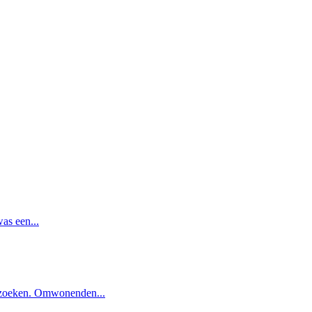
as een...
ezoeken. Omwonenden...