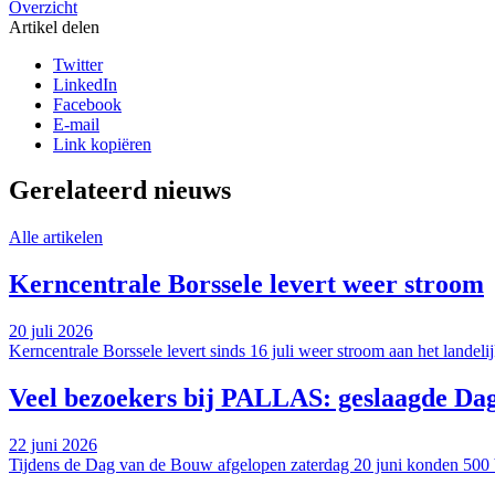
Overzicht
Artikel delen
Twitter
LinkedIn
Facebook
E-mail
Link kopiëren
Gerelateerd nieuws
Alle artikelen
Kerncentrale Borssele levert weer stroom
20 juli 2026
Kerncentrale Borssele levert sinds 16 juli weer stroom aan het landeli
Veel bezoekers bij PALLAS: geslaagde Da
22 juni 2026
Tijdens de Dag van de Bouw afgelopen zaterdag 20 juni konden 50