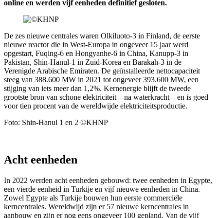
online en werden vijf eenheden definitief gesloten.
De zes nieuwe centrales waren Olkiluoto-3 in Finland, de eerste
nieuwe reactor die in West-Europa in ongeveer 15 jaar werd
opgestart, Fuqing-6 en Hongyanhe-6 in China, Kanupp-3 in
Pakistan, Shin-Hanul-1 in Zuid-Korea en Barakah-3 in de
Verenigde Arabische Emiraten. De geïnstalleerde nettocapaciteit
steeg van 388.600 MW in 2021 tot ongeveer 393.600 MW, een
stijging van iets meer dan 1,2%. Kernenergie blijft de tweede
grootste bron van schone elektriciteit – na waterkracht – en is goed
voor tien procent van de wereldwijde elektriciteitsproductie.
Foto: Shin-Hanul 1 en 2 ©KHNP
Acht eenheden
In 2022 werden acht eenheden gebouwd: twee eenheden in Egypte,
een vierde eenheid in Turkije en vijf nieuwe eenheden in China.
Zowel Egypte als Turkije bouwen hun eerste commerciële
kerncentrales. Wereldwijd zijn er 57 nieuwe kerncentrales in
aanbouw en zijn er nog eens ongeveer 100 gepland. Van de vijf