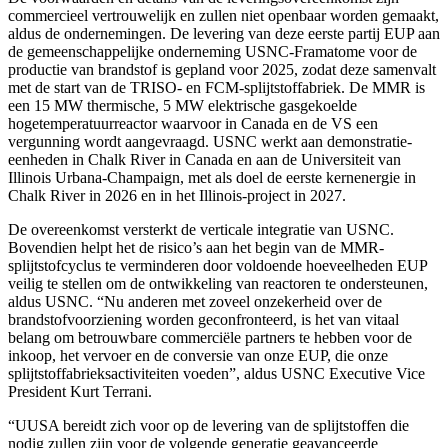
commercieel vertrouwelijk en zullen niet openbaar worden gemaakt,
aldus de ondernemingen. De levering van deze eerste partij EUP aan
de gemeenschappelijke onderneming USNC-Framatome voor de
productie van brandstof is gepland voor 2025, zodat deze samenvalt
met de start van de TRISO- en FCM-splijtstoffabriek. De MMR is
een 15 MW thermische, 5 MW elektrische gasgekoelde
hogetemperatuurreactor waarvoor in Canada en de VS een
vergunning wordt aangevraagd. USNC werkt aan demonstratie-
eenheden in Chalk River in Canada en aan de Universiteit van
Illinois Urbana-Champaign, met als doel de eerste kernenergie in
Chalk River in 2026 en in het Illinois-project in 2027.
De overeenkomst versterkt de verticale integratie van USNC.
Bovendien helpt het de risico’s aan het begin van de MMR-
splijtstofcyclus te verminderen door voldoende hoeveelheden EUP
veilig te stellen om de ontwikkeling van reactoren te ondersteunen,
aldus USNC. “Nu anderen met zoveel onzekerheid over de
brandstofvoorziening worden geconfronteerd, is het van vitaal
belang om betrouwbare commerciële partners te hebben voor de
inkoop, het vervoer en de conversie van onze EUP, die onze
splijtstoffabrieksactiviteiten voeden”, aldus USNC Executive Vice
President Kurt Terrani.
“UUSA bereidt zich voor op de levering van de splijtstoffen die
nodig zullen zijn voor de volgende generatie geavanceerde