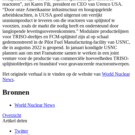
reactoren”, zei Karen Fili, president en CEO van Urenco USA.
“Door onze Amerikaanse infrastructuur en hoogopgeleide
arbeidskrachten, is UUSA goed uitgerust om verrijkt
uraniumproduct te leveren om die reactoren van splijtstof te
voorzien, zoals de markt die nodig heeft en ondersteund door
langlopende leveringsovereenkomsten.” Modulaire productielijnen
voor TRISO-deeltjes en FCM-splijtstof zijn al op schaal
gedemonstreerd in de Pilot Fuel Manufacturing-facility van USNC,
die in augustus 2022 is geopend. In januari kondigde USNC
plannen aan om met Framatome samen te werken in een joint
venture voor de productie van commerciële hoeveelheden TRISO-
splijtstofdeeltjes en brandstof voor geavanceerde reactorontwerpen.
Het originele verhaal is te vinden op de website van
World Nuclear
News
.
Bronnen
World Nuclear News
Overzicht
Artikel delen
Twitter