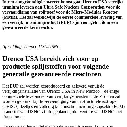
In een aangekondigde overeenkomst gaat Urenco USA verrijkt
uranium leveren aan Ultra Safe Nuclear Corporation voor de
vervaardiging van splijtstof voor de Micro-Modular Reactor
(MMR). Het zal wereldwijd de eerste commerciële levering van
een verrijkt uraniumproduct (EUP) zijn voor gebruik in een
geavanceerde kernreactor.
Afbeelding: Urenco USA/USNC
Urenco USA bereidt zich voor op
productie splijtstoffen voor volgende
generatie geavanceerde reactoren
Het EUP zal worden geproduceerd en geleverd vanuit de
verrijkingsinstallatie van Urenco USA in New Mexico – de enige
commerciële leverancier van verrijkingsdiensten in de VS – en zal
worden gebruikt bij de vervaardiging van tri-structurele isotrope
(TRISO) deeltjes en volledig keramische micro-ingekapselde (FCM)
brandstof van USNC via de geplande joint venture van USNC met
Framatome.
De voorwaarden en details van de leveringsovereenkomst zijn