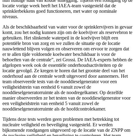
hun huidige staat van koude stillegging. Tijdens een rondgang op de
locatie vorige week heeft het IAEA-team vastgesteld dat de
sprinklerbekkens goed functioneren, met water op nominale
niveaus.
Als de beschikbaarheid van water voor de sprinklervijvers in gevaar
komt, zou het nodig kunnen zijn om de koelvijver als reservebron te
gebruiken. Het slinkende waterpeil in de koelvijver blijft een
potentiële bron van zorg en we zullen de situatie op de locatie
nauwlettend blijven volgen en observeren om ervoor te zorgen dat
er te allen tijde voldoende koelwater beschikbaar is voor de
behoeften van de centrale”, zei Grossi. De IAEA-experts hebben de
afgelopen week ook de essentiële onderhoudsactiviteiten op de
locatie gevolgd. Ze kregen te horen dat het grootste deel van het
onderhoud aan de centrale wordt uitgevoerd door aannemers. Het
team observeerde tests van de nooddieselgenerator voor een
veiligheidstrein van eenheid 6 vanuit zowel de
nooddieselgeneratorruimte als de noodregelkamer. Op dezelfde
manier observeerden ze het testen van de nooddieselgenerator voor
een veiligheidstrein van eenheid 5 vanuit zowel de
nooddieselgeneratorruimte als de hoofdcontrolekamer.
Tijdens deze tests werden geen problemen met betrekking tot
nucleaire veiligheid en beveiliging vastgesteld. Er werden
bijkomende rondgangen uitgevoerd op de locatie van de ZNPP om
de nucleaire veiligheid en beveiliging te controleren. Het team