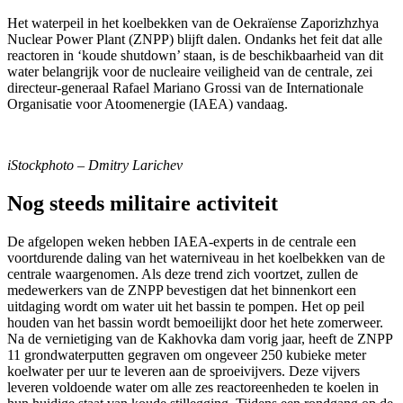
Het waterpeil in het koelbekken van de Oekraïense Zaporizhzhya
Nuclear Power Plant (ZNPP) blijft dalen. Ondanks het feit dat alle
reactoren in ‘koude shutdown’ staan, is de beschikbaarheid van dit
water belangrijk voor de nucleaire veiligheid van de centrale, zei
directeur-generaal Rafael Mariano Grossi van de Internationale
Organisatie voor Atoomenergie (IAEA) vandaag.
iStockphoto – Dmitry Larichev
Nog steeds militaire activiteit
De afgelopen weken hebben IAEA-experts in de centrale een
voortdurende daling van het waterniveau in het koelbekken van de
centrale waargenomen. Als deze trend zich voortzet, zullen de
medewerkers van de ZNPP bevestigen dat het binnenkort een
uitdaging wordt om water uit het bassin te pompen. Het op peil
houden van het bassin wordt bemoeilijkt door het hete zomerweer.
Na de vernietiging van de Kakhovka dam vorig jaar, heeft de ZNPP
11 grondwaterputten gegraven om ongeveer 250 kubieke meter
koelwater per uur te leveren aan de sproeivijvers. Deze vijvers
leveren voldoende water om alle zes reactoreenheden te koelen in