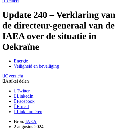
Actueel
Update 240 – Verklaring van
de directeur-generaal van de
IAEA over de situatie in
Oekraïne
Energie
Veiligheid en beveiliging
Overzicht
Artikel delen
Twitter
LinkedIn
Facebook
E-mail
Link kopiëren
Bron:
IAEA
2 augustus 2024