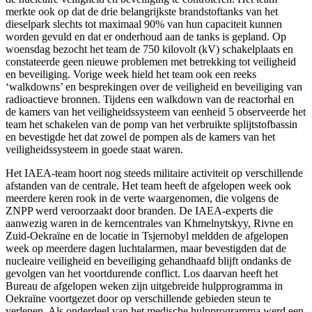
merkte ook op dat de drie belangrijkste brandstoftanks van het
dieselpark slechts tot maximaal 90% van hun capaciteit kunnen
worden gevuld en dat er onderhoud aan de tanks is gepland. Op
woensdag bezocht het team de 750 kilovolt (kV) schakelplaats en
constateerde geen nieuwe problemen met betrekking tot veiligheid
en beveiliging. Vorige week hield het team ook een reeks
‘walkdowns’ en besprekingen over de veiligheid en beveiliging van
radioactieve bronnen. Tijdens een walkdown van de reactorhal en
de kamers van het veiligheidssysteem van eenheid 5 observeerde het
team het schakelen van de pomp van het verbruikte splijtstofbassin
en bevestigde het dat zowel de pompen als de kamers van het
veiligheidssysteem in goede staat waren.
Het IAEA-team hoort nog steeds militaire activiteit op verschillende
afstanden van de centrale. Het team heeft de afgelopen week ook
meerdere keren rook in de verte waargenomen, die volgens de
ZNPP werd veroorzaakt door branden. De IAEA-experts die
aanwezig waren in de kerncentrales van Khmelnytskyy, Rivne en
Zuid-Oekraïne en de locatie in Tsjernobyl meldden de afgelopen
week op meerdere dagen luchtalarmen, maar bevestigden dat de
nucleaire veiligheid en beveiliging gehandhaafd blijft ondanks de
gevolgen van het voortdurende conflict. Los daarvan heeft het
Bureau de afgelopen weken zijn uitgebreide hulpprogramma in
Oekraïne voortgezet door op verschillende gebieden steun te
verlenen. Als onderdeel van het medische hulpprogramma werd een