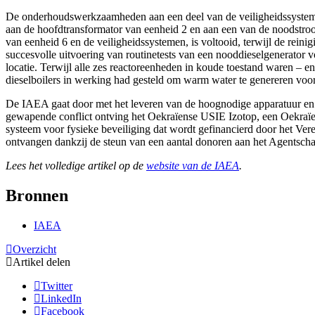
De onderhoudswerkzaamheden aan een deel van de veiligheidssystemen
aan de hoofdtransformator van eenheid 2 en aan een van de noodstroo
van eenheid 6 en de veiligheidssystemen, is voltooid, terwijl de re
succesvolle uitvoering van routinetests van een nooddieselgenerator vo
locatie. Terwijl alle zes reactoreenheden in koude toestand waren 
dieselboilers in werking had gesteld om warm water te genereren voor
De IAEA gaat door met het leveren van de hoognodige apparatuur en b
gewapende conflict ontving het Oekraïense USIE Izotop, een Oekraïens
systeem voor fysieke beveiliging dat wordt gefinancierd door het Vere
ontvangen dankzij de steun van een aantal donoren aan het Agentscha
Lees het volledige artikel op de
website van de IAEA
.
Bronnen
IAEA
Overzicht
Artikel delen
Twitter
LinkedIn
Facebook