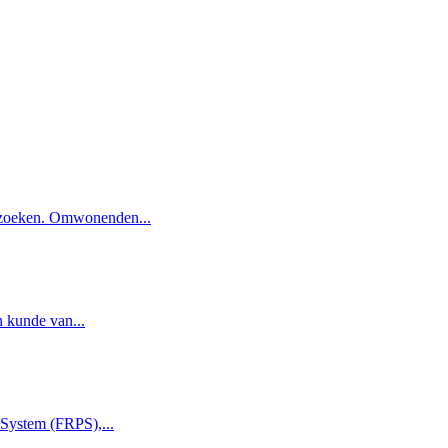
ezoeken. Omwonenden...
n kunde van...
 System (FRPS),...