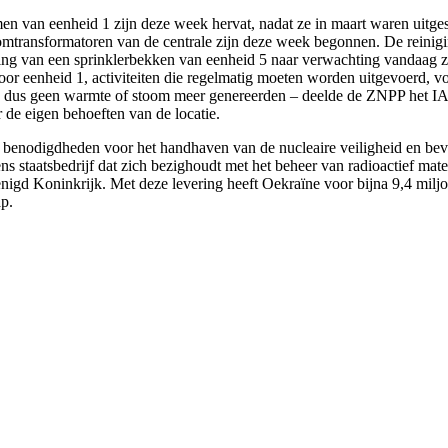
 van eenheid 1 zijn deze week hervat, nadat ze in maart waren uitge
mtransformatoren van de centrale zijn deze week begonnen. De reinigin
iniging van een sprinklerbekken van eenheid 5 naar verwachting vandaa
or eenheid 1, activiteiten die regelmatig moeten worden uitgevoerd, voor
– en dus geen warmte of stoom meer genereerden – deelde de ZNPP het
 de eigen behoeften van de locatie.
enodigdheden voor het handhaven van de nucleaire veiligheid en beveil
 staatsbedrijf dat zich bezighoudt met het beheer van radioactief mate
nigd Koninkrijk. Met deze levering heeft Oekraïne voor bijna 9,4 miljo
p.