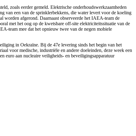
steld, zoals eerder gemeld. Elektrische onderhoudswerkzaamheden
g van een van de sprinklerbekkens, die water levert voor de koeling
g zal worden afgerond. Daarnaast observeerde het IAEA-team de
al met het oog op de kwetsbare off-site elektriciteitssituatie van de
 IAEA-team mee dat het opnieuw twee van de negen mobiele
iging in Oekraïne. Bij de 47e levering sinds het begin van het
riaal voor medische, industriële en andere doeleinden, deze week een
en euro aan nucleaire veiligheids- en beveiligingsapparatuur