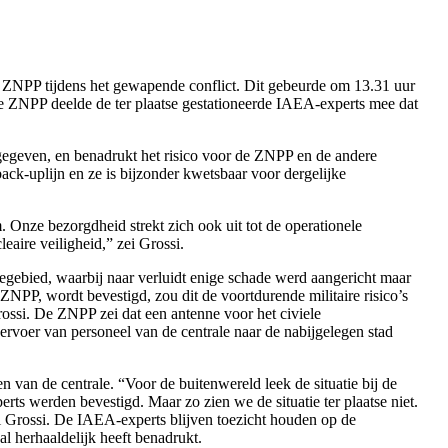
de ZNPP tijdens het gewapende conflict. Dit gebeurde om 13.31 uur
De ZNPP deelde de ter plaatse gestationeerde IAEA-experts mee dat
ngegeven, en benadrukt het risico voor de ZNPP en de andere
ack-uplijn en ze is bijzonder kwetsbaar voor dergelijke
. Onze bezorgdheid strekt zich ook uit tot de operationele
aire veiligheid,” zei Grossi.
gebied, waarbij naar verluidt enige schade werd aangericht maar
ZNPP, wordt bevestigd, zou dit de voortdurende militaire risico’s
Grossi. De ZNPP zei dat een antenne voor het civiele
voer van personeel van de centrale naar de nabijgelegen stad
van de centrale. “Voor de buitenwereld leek de situatie bij de
rts werden bevestigd. Maar zo zien we de situatie ter plaatse niet.
 zei Grossi. De IAEA-experts blijven toezicht houden op de
al herhaaldelijk heeft benadrukt.