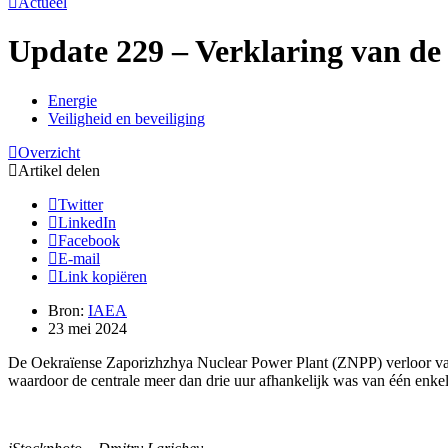
Actueel
Update 229 – Verklaring van de 
Energie
Veiligheid en beveiliging
Overzicht
Artikel delen
Twitter
LinkedIn
Facebook
E-mail
Link kopiëren
Bron:
IAEA
23 mei 2024
De Oekraïense Zaporizhzhya Nuclear Power Plant (ZNPP) verloor vanmi
waardoor de centrale meer dan drie uur afhankelijk was van één enke