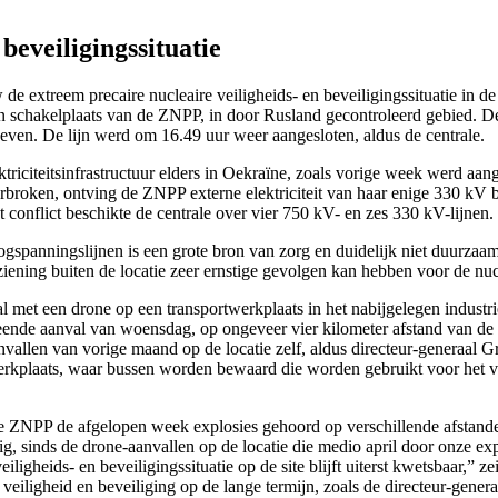
beveiligingssituatie
e extreem precaire nucleaire veiligheids- en beveiligingssituatie in 
pen schakelplaats van de ZNPP, in door Rusland gecontroleerd gebied. 
 geven. De lijn werd om 16.49 uur weer aangesloten, aldus de centrale.
triciteitsinfrastructuur elders in Oekraïne, zoals vorige week werd aa
rbroken, ontving de ZNPP externe elektriciteit van haar enige 330 kV b
 conflict beschikte de centrale over vier 750 kV- en zes 330 kV-lijnen.
ogspanningslijnen is een grote bron van zorg en duidelijk niet duurzaam
ening buiten de locatie zeer ernstige gevolgen kan hebben voor de nucle
t een drone op een transportwerkplaats in het nabijgelegen industrie
meende aanval van woensdag, op ongeveer vier kilometer afstand van de 
anvallen van vorige maand op de locatie zelf, aldus directeur-generaal 
rkplaats, waar bussen worden bewaard die worden gebruikt voor het ver
e ZNPP de afgelopen week explosies gehoord op verschillende afstanden 
, sinds de drone-aanvallen op de locatie die medio april door onze expe
iligheids- en beveiligingssituatie op de site blijft uiterst kwetsbaar,”
veiligheid en beveiliging op de lange termijn, zoals de directeur-genera