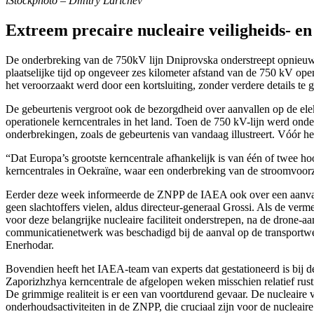
iStockphoto – Dmitry Larichev
Extreem precaire nucleaire veiligheids- en 
De onderbreking van de 750kV lijn Dniprovska onderstreept opnieuw d
plaatselijke tijd op ongeveer zes kilometer afstand van de 750 kV o
het veroorzaakt werd door een kortsluiting, zonder verdere details te
De gebeurtenis vergroot ook de bezorgdheid over aanvallen op de elek
operationele kerncentrales in het land. Toen de 750 kV-lijn werd onde
onderbrekingen, zoals de gebeurtenis van vandaag illustreert. Vóór het
“Dat Europa’s grootste kerncentrale afhankelijk is van één of twee ho
kerncentrales in Oekraïne, waar een onderbreking van de stroomvoorzi
Eerder deze week informeerde de ZNPP de IAEA ook over een aanval me
geen slachtoffers vielen, aldus directeur-generaal Grossi. Als de ver
voor deze belangrijke nucleaire faciliteit onderstrepen, na de drone-a
communicatienetwerk was beschadigd bij de aanval op de transportwe
Enerhodar.
Bovendien heeft het IAEA-team van experts dat gestationeerd is bij d
Zaporizhzhya kerncentrale de afgelopen weken misschien relatief rustig
De grimmige realiteit is er een van voortdurend gevaar. De nucleaire ve
onderhoudsactiviteiten in de ZNPP, die cruciaal zijn voor de nucleaire 