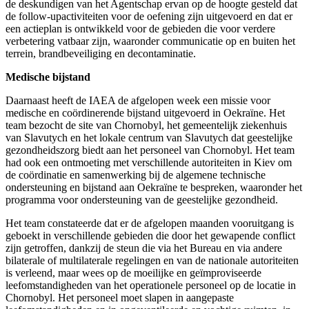
de deskundigen van het Agentschap ervan op de hoogte gesteld dat
de follow-upactiviteiten voor de oefening zijn uitgevoerd en dat er
een actieplan is ontwikkeld voor de gebieden die voor verdere
verbetering vatbaar zijn, waaronder communicatie op en buiten het
terrein, brandbeveiliging en decontaminatie.
Medische bijstand
Daarnaast heeft de IAEA de afgelopen week een missie voor
medische en coördinerende bijstand uitgevoerd in Oekraïne. Het
team bezocht de site van Chornobyl, het gemeentelijk ziekenhuis
van Slavutych en het lokale centrum van Slavutych dat geestelijke
gezondheidszorg biedt aan het personeel van Chornobyl. Het team
had ook een ontmoeting met verschillende autoriteiten in Kiev om
de coördinatie en samenwerking bij de algemene technische
ondersteuning en bijstand aan Oekraïne te bespreken, waaronder het
programma voor ondersteuning van de geestelijke gezondheid.
Het team constateerde dat er de afgelopen maanden vooruitgang is
geboekt in verschillende gebieden die door het gewapende conflict
zijn getroffen, dankzij de steun die via het Bureau en via andere
bilaterale of multilaterale regelingen en van de nationale autoriteiten
is verleend, maar wees op de moeilijke en geïmproviseerde
leefomstandigheden van het operationele personeel op de locatie in
Chornobyl. Het personeel moet slapen in aangepaste