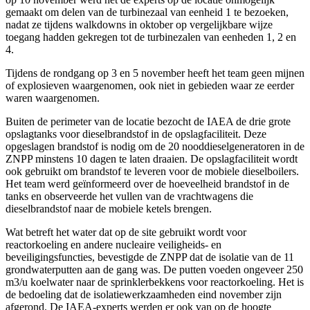
gemaakt om delen van de turbinezaal van eenheid 1 te bezoeken,
nadat ze tijdens walkdowns in oktober op vergelijkbare wijze
toegang hadden gekregen tot de turbinezalen van eenheden 1, 2 en
4.
Tijdens de rondgang op 3 en 5 november heeft het team geen mijnen
of explosieven waargenomen, ook niet in gebieden waar ze eerder
waren waargenomen.
Buiten de perimeter van de locatie bezocht de IAEA de drie grote
opslagtanks voor dieselbrandstof in de opslagfaciliteit. Deze
opgeslagen brandstof is nodig om de 20 nooddieselgeneratoren in de
ZNPP minstens 10 dagen te laten draaien. De opslagfaciliteit wordt
ook gebruikt om brandstof te leveren voor de mobiele dieselboilers.
Het team werd geïnformeerd over de hoeveelheid brandstof in de
tanks en observeerde het vullen van de vrachtwagens die
dieselbrandstof naar de mobiele ketels brengen.
Wat betreft het water dat op de site gebruikt wordt voor
reactorkoeling en andere nucleaire veiligheids- en
beveiligingsfuncties, bevestigde de ZNPP dat de isolatie van de 11
grondwaterputten aan de gang was. De putten voeden ongeveer 250
m3/u koelwater naar de sprinklerbekkens voor reactorkoeling. Het is
de bedoeling dat de isolatiewerkzaamheden eind november zijn
afgerond. De IAEA-experts werden er ook van op de hoogte