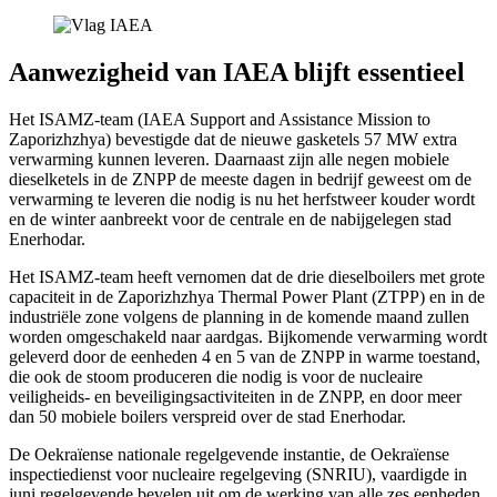
Aanwezigheid van IAEA blijft essentieel
Het ISAMZ-team (IAEA Support and Assistance Mission to
Zaporizhzhya) bevestigde dat de nieuwe gasketels 57 MW extra
verwarming kunnen leveren. Daarnaast zijn alle negen mobiele
dieselketels in de ZNPP de meeste dagen in bedrijf geweest om de
verwarming te leveren die nodig is nu het herfstweer kouder wordt
en de winter aanbreekt voor de centrale en de nabijgelegen stad
Enerhodar.
Het ISAMZ-team heeft vernomen dat de drie dieselboilers met grote
capaciteit in de Zaporizhzhya Thermal Power Plant (ZTPP) en in de
industriële zone volgens de planning in de komende maand zullen
worden omgeschakeld naar aardgas. Bijkomende verwarming wordt
geleverd door de eenheden 4 en 5 van de ZNPP in warme toestand,
die ook de stoom produceren die nodig is voor de nucleaire
veiligheids- en beveiligingsactiviteiten in de ZNPP, en door meer
dan 50 mobiele boilers verspreid over de stad Enerhodar.
De Oekraïense nationale regelgevende instantie, de Oekraïense
inspectiedienst voor nucleaire regelgeving (SNRIU), vaardigde in
juni regelgevende bevelen uit om de werking van alle zes eenheden