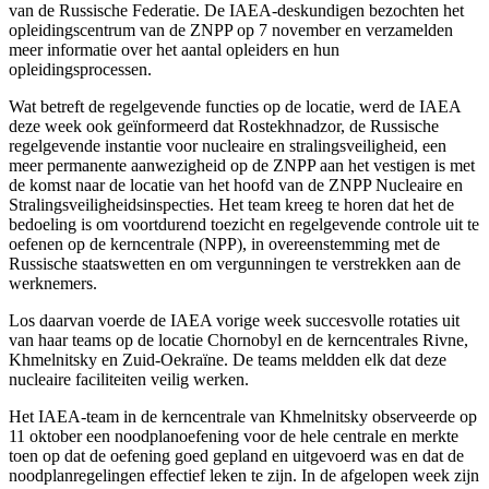
van de Russische Federatie. De IAEA-deskundigen bezochten het
opleidingscentrum van de ZNPP op 7 november en verzamelden
meer informatie over het aantal opleiders en hun
opleidingsprocessen.
Wat betreft de regelgevende functies op de locatie, werd de IAEA
deze week ook geïnformeerd dat Rostekhnadzor, de Russische
regelgevende instantie voor nucleaire en stralingsveiligheid, een
meer permanente aanwezigheid op de ZNPP aan het vestigen is met
de komst naar de locatie van het hoofd van de ZNPP Nucleaire en
Stralingsveiligheidsinspecties. Het team kreeg te horen dat het de
bedoeling is om voortdurend toezicht en regelgevende controle uit te
oefenen op de kerncentrale (NPP), in overeenstemming met de
Russische staatswetten en om vergunningen te verstrekken aan de
werknemers.
Los daarvan voerde de IAEA vorige week succesvolle rotaties uit
van haar teams op de locatie Chornobyl en de kerncentrales Rivne,
Khmelnitsky en Zuid-Oekraïne. De teams meldden elk dat deze
nucleaire faciliteiten veilig werken.
Het IAEA-team in de kerncentrale van Khmelnitsky observeerde op
11 oktober een noodplanoefening voor de hele centrale en merkte
toen op dat de oefening goed gepland en uitgevoerd was en dat de
noodplanregelingen effectief leken te zijn. In de afgelopen week zijn