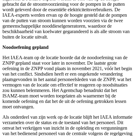
gebracht dat de stroomvoorziening voor de pompen in de putten
wordt geleverd door de essentiële elektriciteitsverbruikers. De
IAEA-experts werden ervan op de hoogte gesteld dat de pompen
van de putten van stroom kunnen worden voorzien via de twee
gemeenschappelijke nooddieselgeneratoren, waardoor de
beschikbaarheid van koelwater gegarandeerd is als alle stroom van
buiten de locatie uitvalt.
Noodoefening gepland
Het IAEA-team op de locatie hoorde dat de noodoefening van de
ZNPP gepland staat voor later in november. De laatste grote
oefening in de ZNPP vond plaats in november 2021, vóór het begin
van het conflict. Sindsdien heeft er een ongekende verandering
plaatsgevonden in het aantal personeelsleden van de ZNPP, wat het
vermogen van de locatie om effectief te reageren op noodsituaties
zou kunnen belemmeren. Het Agentschap benadrukt dat het
ISAMZ-team moet worden toegelaten als waarnemer bij de
komende oefening en dat het de uit de oefening getrokken lessen
moet ontvangen.
Als onderdeel van zijn werk op de locatie blijft het IAEA informatie
verzamelen over de status en de toestand van het personeel. Dit
omvat het verkrijgen van inzicht in de opleiding en vergunningen
van het bedienend personeel van de centrale volgens de regelgeving