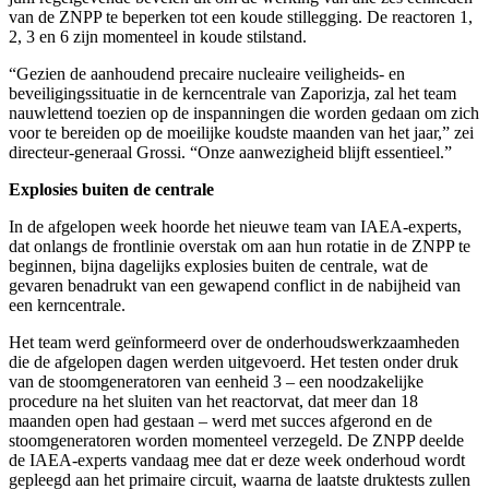
van de ZNPP te beperken tot een koude stillegging. De reactoren 1,
2, 3 en 6 zijn momenteel in koude stilstand.
“Gezien de aanhoudend precaire nucleaire veiligheids- en
beveiligingssituatie in de kerncentrale van Zaporizja, zal het team
nauwlettend toezien op de inspanningen die worden gedaan om zich
voor te bereiden op de moeilijke koudste maanden van het jaar,” zei
directeur-generaal Grossi. “Onze aanwezigheid blijft essentieel.”
Explosies buiten de centrale
In de afgelopen week hoorde het nieuwe team van IAEA-experts,
dat onlangs de frontlinie overstak om aan hun rotatie in de ZNPP te
beginnen, bijna dagelijks explosies buiten de centrale, wat de
gevaren benadrukt van een gewapend conflict in de nabijheid van
een kerncentrale.
Het team werd geïnformeerd over de onderhoudswerkzaamheden
die de afgelopen dagen werden uitgevoerd. Het testen onder druk
van de stoomgeneratoren van eenheid 3 – een noodzakelijke
procedure na het sluiten van het reactorvat, dat meer dan 18
maanden open had gestaan – werd met succes afgerond en de
stoomgeneratoren worden momenteel verzegeld. De ZNPP deelde
de IAEA-experts vandaag mee dat er deze week onderhoud wordt
gepleegd aan het primaire circuit, waarna de laatste druktests zullen