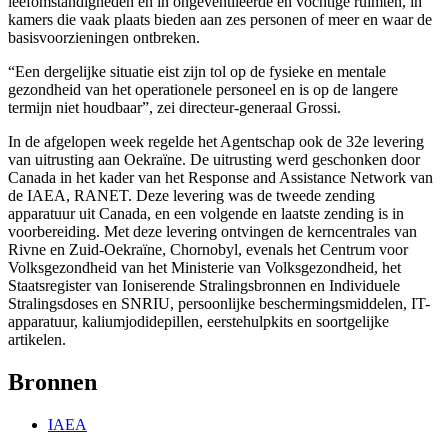
leefomstandigheden en in ongeventileerde en vochtige ruimten, in
kamers die vaak plaats bieden aan zes personen of meer en waar de
basisvoorzieningen ontbreken.
“Een dergelijke situatie eist zijn tol op de fysieke en mentale
gezondheid van het operationele personeel en is op de langere
termijn niet houdbaar”, zei directeur-generaal Grossi.
In de afgelopen week regelde het Agentschap ook de 32e levering
van uitrusting aan Oekraïne. De uitrusting werd geschonken door
Canada in het kader van het Response and Assistance Network van
de IAEA, RANET. Deze levering was de tweede zending
apparatuur uit Canada, en een volgende en laatste zending is in
voorbereiding. Met deze levering ontvingen de kerncentrales van
Rivne en Zuid-Oekraïne, Chornobyl, evenals het Centrum voor
Volksgezondheid van het Ministerie van Volksgezondheid, het
Staatsregister van Ioniserende Stralingsbronnen en Individuele
Stralingsdoses en SNRIU, persoonlijke beschermingsmiddelen, IT-
apparatuur, kaliumjodidepillen, eerstehulpkits en soortgelijke
artikelen.
Bronnen
IAEA