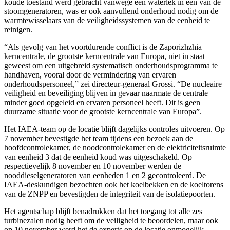
koude toestand werd gebracht vanwege een waterlek in een van de
stoomgeneratoren, was er ook aanvullend onderhoud nodig om de
warmtewisselaars van de veiligheidssystemen van de eenheid te
reinigen.
“Als gevolg van het voortdurende conflict is de Zaporizhzhia
kerncentrale, de grootste kerncentrale van Europa, niet in staat
geweest om een uitgebreid systematisch onderhoudsprogramma te
handhaven, vooral door de vermindering van ervaren
onderhoudspersoneel,” zei directeur-generaal Grossi. “De nucleaire
veiligheid en beveiliging blijven in gevaar naarmate de centrale
minder goed opgeleid en ervaren personeel heeft. Dit is geen
duurzame situatie voor de grootste kerncentrale van Europa”.
Het IAEA-team op de locatie blijft dagelijks controles uitvoeren. Op
7 november bevestigde het team tijdens een bezoek aan de
hoofdcontrolekamer, de noodcontrolekamer en de elektriciteitsruimte
van eenheid 3 dat de eenheid koud was uitgeschakeld. Op
respectievelijk 8 november en 10 november werden de
nooddieselgeneratoren van eenheden 1 en 2 gecontroleerd. De
IAEA-deskundigen bezochten ook het koelbekken en de koeltorens
van de ZNPP en bevestigden de integriteit van de isolatiepoorten.
Het agentschap blijft benadrukken dat het toegang tot alle zes
turbinezalen nodig heeft om de veiligheid te beoordelen, maar ook
op 10 november werd het de experts op de locatie onmogelijk