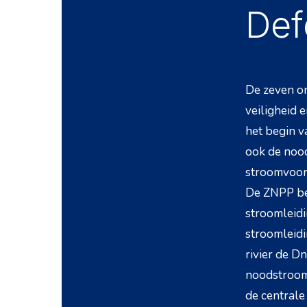
Def
De zeven on
veiligheid 
het begin v
ook de nood
stroomvoorz
De ZNPP be
stroomleidi
stroomleidi
rivier de D
noodstrooml
de centrale