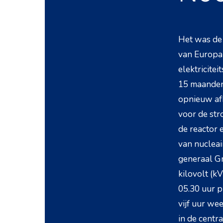
Het was de 
van Europa 
elektricitei
15 maanden
opnieuw af
voor de str
de reactor 
van nucleai
generaal Gr
kilovolt (k
05.30 uur p
vijf uur we
in de centr