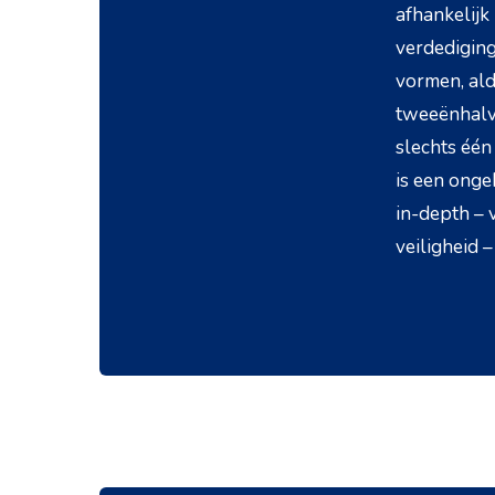
afhankelijk
verdediging
vormen, ald
tweeënhalv
slechts één 
is een onge
in-depth – 
veiligheid –