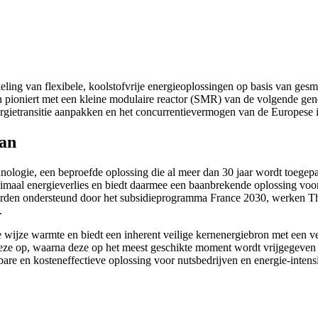
ng van flexibele, koolstofvrije energieoplossingen op basis van gesmo
n pioniert met een kleine modulaire reactor (SMR) van de volgende gen
rgietransitie aanpakken en het concurrentievermogen van de Europese i
aan
nologie, een beproefde oplossing die al meer dan 30 jaar wordt toegep
maal energieverlies en biedt daarmee een baanbrekende oplossing voor h
e worden ondersteund door het subsidieprogramma France 2030, werken
.
wijze warmte en biedt een inherent veilige kernenergiebron met een ve
eze op, waarna deze op het meest geschikte moment wordt vrijgegeven o
are en kosteneffectieve oplossing voor nutsbedrijven en energie-intensi