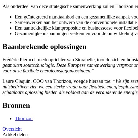
Als onderdeel van deze strategische samenwerking zullen Thorizon en
Een geïntegreerd marktaanbod en een gezamenlijke aanpak voor
Samenwerken aan het ontwerp van de conventionele installatie-i
Een aantrekkelijke klantpropositie en businesscase voor flexibe
Gezamenlijke inspanningen verkennen voor de ontwikkeling van
Baanbrekende oplossingen
Frédéric Pierucci, medeoprichter van Storabelle, toonde zich enthou
gesmolten zouttechnologie. Deze Europese samenwerking vergroot ons 
voor onze flexibele energieopslagoplossingen.”
Laure Claquin, COO van Thorizon, voegde hieraan toe:
“We zijn zee
nutsbedrijven zien we een sterke vraag naar flexibele energieoplossi
schaalbare oplossing bieden die voldoet aan de veranderende energi
Bronnen
Thorizon
Overzicht
Artikel delen