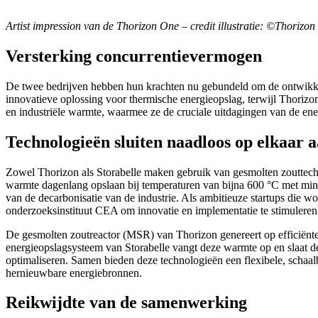
Artist impression van de Thorizon One – credit illustratie: ©Thorizon
Versterking concurrentievermogen
De twee bedrijven hebben hun krachten nu gebundeld om de ontwikkeli
innovatieve oplossing voor thermische energieopslag, terwijl Thorizo
en industriële warmte, waarmee ze de cruciale uitdagingen van de ene
Technologieën sluiten naadloos op elkaar 
Zowel Thorizon als Storabelle maken gebruik van gesmolten zouttech
warmte dagenlang opslaan bij temperaturen van bijna 600 °C met mini
van de decarbonisatie van de industrie. Als ambitieuze startups di
onderzoeksinstituut CEA om innovatie en implementatie te stimuleren
De gesmolten zoutreactor (MSR) van Thorizon genereert op efficiënte 
energieopslagsysteem van Storabelle vangt deze warmte op en slaat d
optimaliseren. Samen bieden deze technologieën een flexibele, schaalb
hernieuwbare energiebronnen.
Reikwijdte van de samenwerking