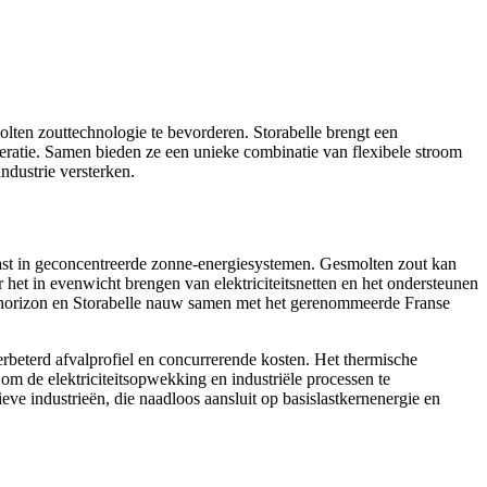
lten zouttechnologie te bevorderen. Storabelle brengt een
eratie. Samen bieden ze een unieke combinatie van flexibele stroom
ndustrie versterken.
ast in geconcentreerde zonne-energiesystemen. Gesmolten zout kan
et in evenwicht brengen van elektriciteitsnetten en het ondersteunen
 Thorizon en Storabelle nauw samen met het gerenommeerde Franse
rbeterd afvalprofiel en concurrerende kosten. Het thermische
m de elektriciteitsopwekking en industriële processen te
eve industrieën, die naadloos aansluit op basislastkernenergie en