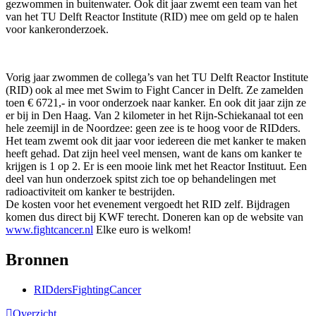
gezwommen in buitenwater. Ook dit jaar zwemt een team van het
van het TU Delft Reactor Institute (RID) mee om geld op te halen
voor kankeronderzoek.
Vorig jaar zwommen de collega’s van het TU Delft Reactor Institute
(RID) ook al mee met Swim to Fight Cancer in Delft. Ze zamelden
toen € 6721,- in voor onderzoek naar kanker. En ook dit jaar zijn ze
er bij in Den Haag. Van 2 kilometer in het Rijn-Schiekanaal tot een
hele zeemijl in de Noordzee: geen zee is te hoog voor de RIDders.
Het team zwemt ook dit jaar voor iedereen die met kanker te maken
heeft gehad. Dat zijn heel veel mensen, want de kans om kanker te
krijgen is 1 op 2. Er is een mooie link met het Reactor Instituut. Een
deel van hun onderzoek spitst zich toe op behandelingen met
radioactiviteit om kanker te bestrijden.
De kosten voor het evenement vergoedt het RID zelf. Bijdragen
komen dus direct bij KWF terecht. Doneren kan op de website van
www.fightcancer.nl
Elke euro is welkom!
Bronnen
RIDdersFightingCancer
Overzicht