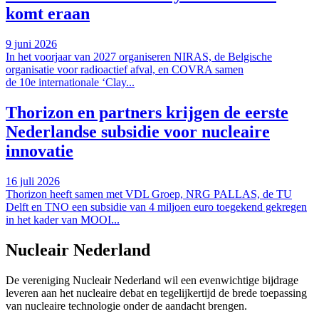
komt eraan
9 juni 2026
In het voorjaar van 2027 organiseren NIRAS, de Belgische
organisatie voor radioactief afval, en COVRA samen
de 10e internationale ‘Clay...
Thorizon en partners krijgen de eerste
Nederlandse subsidie voor nucleaire
innovatie
16 juli 2026
Thorizon heeft samen met VDL Groep, NRG PALLAS, de TU
Delft en TNO een subsidie van 4 miljoen euro toegekend gekregen
in het kader van MOOI...
Nucleair Nederland
De vereniging Nucleair Nederland wil een evenwichtige bijdrage
leveren aan het nucleaire debat en tegelijkertijd de brede toepassing
van nucleaire technologie onder de aandacht brengen.