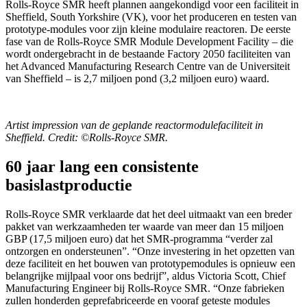
Rolls-Royce SMR heeft plannen aangekondigd voor een faciliteit in
Sheffield, South Yorkshire (VK), voor het produceren en testen van
prototype-modules voor zijn kleine modulaire reactoren. De eerste
fase van de Rolls-Royce SMR Module Development Facility – die
wordt ondergebracht in de bestaande Factory 2050 faciliteiten van
het Advanced Manufacturing Research Centre van de Universiteit
van Sheffield – is 2,7 miljoen pond (3,2 miljoen euro) waard.
Artist impression van de geplande reactormodulefaciliteit in
Sheffield. Credit: ©Rolls-Royce SMR.
60 jaar lang een consistente
basislastproductie
Rolls-Royce SMR verklaarde dat het deel uitmaakt van een breder
pakket van werkzaamheden ter waarde van meer dan 15 miljoen
GBP (17,5 miljoen euro) dat het SMR-programma “verder zal
ontzorgen en ondersteunen”. “Onze investering in het opzetten van
deze faciliteit en het bouwen van prototypemodules is opnieuw een
belangrijke mijlpaal voor ons bedrijf”, aldus Victoria Scott, Chief
Manufacturing Engineer bij Rolls-Royce SMR. “Onze fabrieken
zullen honderden geprefabriceerde en vooraf geteste modules