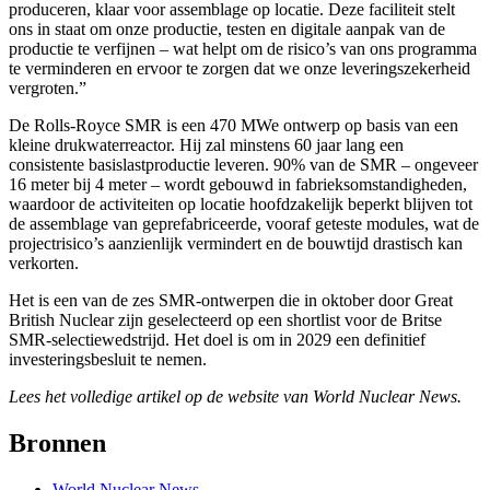
produceren, klaar voor assemblage op locatie. Deze faciliteit stelt
ons in staat om onze productie, testen en digitale aanpak van de
productie te verfijnen – wat helpt om de risico’s van ons programma
te verminderen en ervoor te zorgen dat we onze leveringszekerheid
vergroten.”
De Rolls-Royce SMR is een 470 MWe ontwerp op basis van een
kleine drukwaterreactor. Hij zal minstens 60 jaar lang een
consistente basislastproductie leveren. 90% van de SMR – ongeveer
16 meter bij 4 meter – wordt gebouwd in fabrieksomstandigheden,
waardoor de activiteiten op locatie hoofdzakelijk beperkt blijven tot
de assemblage van geprefabriceerde, vooraf geteste modules, wat de
projectrisico’s aanzienlijk vermindert en de bouwtijd drastisch kan
verkorten.
Het is een van de zes SMR-ontwerpen die in oktober door Great
British Nuclear zijn geselecteerd op een shortlist voor de Britse
SMR-selectiewedstrijd. Het doel is om in 2029 een definitief
investeringsbesluit te nemen.
Lees het volledige artikel op de website van World Nuclear News.
Bronnen
World Nuclear News