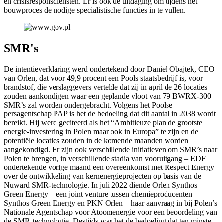
en crisisresponsdiensten. Er is ook de uitdaging om tijdens het
bouwproces de nodige specialistische functies in te vullen.
SMR's
De intentieverklaring werd ondertekend door Daniel Obajtek, CEO
van Orlen, dat voor 49,9 procent een Pools staatsbedrijf is, voor
brandstof, die verslaggevers vertelde dat zij in april de 26 locaties
zouden aankondigen waar een geplande vloot van 79 BWRX-300
SMR’s zal worden ondergebracht. Volgens het Poolse
persagentschap PAP is het de bedoeling dat dit aantal in 2038 wordt
bereikt. Hij werd geciteerd als het “Ambitieuze plan de grootste
energie-investering in Polen maar ook in Europa” te zijn en de
potentiële locaties zouden in de komende maanden worden
aangekondigd. Er zijn ook verschillende initiatieven om SMR’s naar
Polen te brengen, in verschillende stadia van vooruitgang – EDF
ondertekende vorige maand een overeenkomst met Respect Energy
over de ontwikkeling van kernenergieprojecten op basis van de
Nuward SMR-technologie. In juli 2022 diende Orlen Synthos
Green Energy – een joint venture tussen chemieproducenten
Synthos Green Energy en PKN Orlen – haar aanvraag in bij Polen’s
Nationale Agentschap voor Atoomenergie voor een beoordeling van
de SMR-technologie. Destijds was het de bedoeling dat ten minste