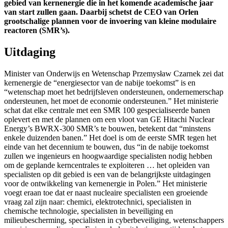
gebied van kernenergie die in het komende academische jaar
van start zullen gaan. Daarbij schetst de CEO van Orlen
grootschalige plannen voor de invoering van kleine modulaire
reactoren (SMR’s).
Uitdaging
Minister van Onderwijs en Wetenschap Przemysław Czarnek zei dat
kernenergie de “energiesector van de nabije toekomst” is en
“wetenschap moet het bedrijfsleven ondersteunen, ondernemerschap
ondersteunen, het moet de economie ondersteunen.” Het ministerie
schat dat elke centrale met een SMR 100 gespecialiseerde banen
oplevert en met de plannen om een vloot van GE Hitachi Nuclear
Energy’s BWRX-300 SMR’s te bouwen, betekent dat “minstens
enkele duizenden banen.” Het doel is om de eerste SMR tegen het
einde van het decennium te bouwen, dus “in de nabije toekomst
zullen we ingenieurs en hoogwaardige specialisten nodig hebben
om de geplande kerncentrales te exploiteren … het opleiden van
specialisten op dit gebied is een van de belangrijkste uitdagingen
voor de ontwikkeling van kernenergie in Polen.”
Het ministerie
voegt eraan toe dat er naast nucleaire specialisten een groeiende
vraag zal zijn naar: chemici, elektrotechnici, specialisten in
chemische technologie, specialisten in beveiliging en
milieubescherming, specialisten in cyberbeveiliging, wetenschappers