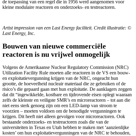
de toepassing van een regel die in 1956 werd aangenomen voor
kleine modulaire reactoren en onderzoeks- en testreactoren.
Artist impression van een Last Energy faciliteit. Credit illustratie: ©
Last Energy, Inc.
Bouwen van nieuwe commerciële
reactoren is nu vrijwel onmogelijk
Volgens de Amerikaanse Nuclear Regulatory Commission (NRC)
Utilization Facility Rule moeten alle reactoren in de VS een bouw-
en exploitatievergunning krijgen van de NRC, ongeacht hun
grootte, de hoeveelheid nucleair materiaal die ze gebruiken of de
risico’s die gepaard gaan met hun exploitatie. De aanklagers zeggen
dat dit “ingewikkelde, kostbare en tijdrovende eisen oplegt waaraan
zelfs de kleinste en veiligste SMR’s en microreactoren – tot aan die
niet eens sterk genoeg zijn om een LED-lamp van stroom te
voorzien – moeten voldoen om de benodigde vergunningen te
krijgen. Dit heeft niet alleen gevolgen voor microreactoren. Ook
bestaande onderzoeks- en testreactoren zoals die van de
universiteiten in Texas en Utah hebben te maken met ‘aanzienlijke
kosten’ om hun exploitatievergunningen van de NRC te behouden,