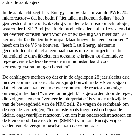
aldus de aanklagers.
In de aanklacht zegt Last Energy – ontwikkelaar van de PWR-20-
microreactor – dat het bedrijf “tientallen miljoenen dollars” heeft
geïnvesteerd in de ontwikkeling van kleine kernreactortechnologie,
waaronder USD 2 miljoen in de productie alleen al in Texas, en dat
het overeenkomsten heeft voor de ontwikkeling van meer dan 50
kernreactorfaciliteiten in Europa. Maar hoewel het een “voorkeur”
heeft om in de VS te bouwen, “heeft Last Energy niettemin
geconcludeerd dat het alleen haalbaar is om zijn projecten in het
buitenland te ontwikkelen om toegang te krijgen tot alternatieve
regelgevende kaders die een de minimumstandaard voor
kernenergievergunningen bevatten”.
De aanklagers merken op dat er in de afgelopen 28 jaar slechts drie
nieuwe commerciële reactoren zijn gebouwd in de VS en zeggen
dat het bouwen van een nieuwe commerciële reactor van enige
omvang in het land “vrijwel onmogelijk” is geworden door de regel,
die volgens hen een “verkeerde interpretatie” is van de reikwijdte
van de bevoegdheid van de NRC zelf. Ze vragen de rechtbank om
de regel te vernietigen, “ten minste zoals toegepast op bepaalde
kleine, ongevaarlijke reactoren”, en om hun onderzoeksreactoren en
de kleine modulaire reactoren (SMR’s) van Last Energy vrij te
stellen van de vergunningseisen van de commissie.