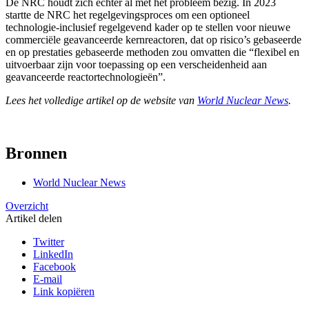
De NRC houdt zich echter al met het probleem bezig. In 2023
startte de NRC het regelgevingsproces om een optioneel
technologie-inclusief regelgevend kader op te stellen voor nieuwe
commerciële geavanceerde kernreactoren, dat op risico’s gebaseerde
en op prestaties gebaseerde methoden zou omvatten die “flexibel en
uitvoerbaar zijn voor toepassing op een verscheidenheid aan
geavanceerde reactortechnologieën”.
Lees het volledige artikel op de website van
World Nuclear News
.
Bronnen
World Nuclear News
Overzicht
Artikel delen
Twitter
LinkedIn
Facebook
E-mail
Link kopiëren