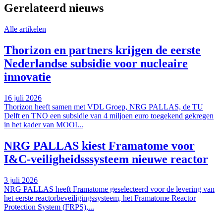
Gerelateerd nieuws
Alle artikelen
Thorizon en partners krijgen de eerste
Nederlandse subsidie voor nucleaire
innovatie
16 juli 2026
Thorizon heeft samen met VDL Groep, NRG PALLAS, de TU
Delft en TNO een subsidie van 4 miljoen euro toegekend gekregen
in het kader van MOOI...
NRG PALLAS kiest Framatome voor
I&C-veiligheidsssysteem nieuwe reactor
3 juli 2026
NRG PALLAS heeft Framatome geselecteerd voor de levering van
het eerste reactorbeveiligingssysteem, het Framatome Reactor
Protection System (FRPS),...