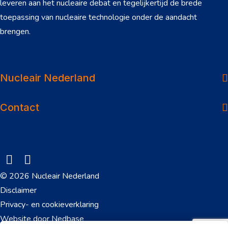
leveren aan het nucleaire debat en tegelijkertijd de brede
toepassing van nucleaire technologie onder de aandacht
brengen.
Over ons
Dossiers
Nucleair Nederland
Nieuws
Contact
Veelgestelde vragen
Werken in de sector
Onderwerpen
© 2026 Nucleair Nederland
Downloads
Disclaimer
Privacy- en cookieverklaring
Contact
Website door
Nedbase