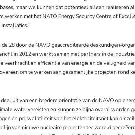
e bases, maar we kunnen dat potentieel alleen realiseren a
e werken met het NATO Energy Security Centre of Excellen
nstallaties.”
 de 28 door de NAVO geaccrediteerde deskundigen-organen 
richt in 2012 en werkt samen met partners in de industri
eerkracht en efficiëntie van energie en de veiligheid van
vereen om te werken aan gezamenlijke projecten rond kern
deel uit van een bredere oriëntatie van de NAVO op energ
imale watervereisten en kunnen ze bijna overal worden g
en en prijsvolatiliteit van het elektriciteitsnet kan om
jplijn van nieuwe nucleaire projecten ter wereld gecreëer