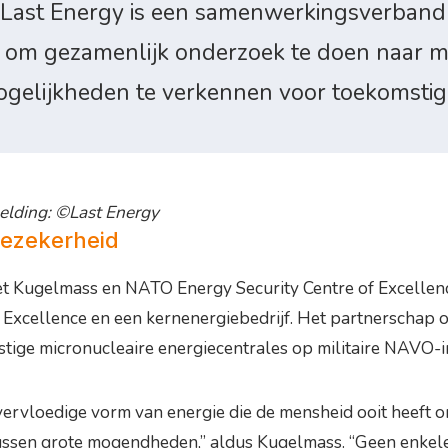
 Last Energy is een samenwerkingsverban
 om gezamenlijk onderzoek te doen naar mi
elijkheden te verkennen voor toekomstige i
beelding: ©Last Energy
iezekerheid
Kugelmass en NATO Energy Security Centre of Excellence D
xcellence en een kernenergiebedrijf. Het partnerschap on
ige micronucleaire energiecentrales op militaire NAVO-in
ervloedige vorm van energie die de mensheid ooit heeft 
ussen grote mogendheden,” aldus Kugelmass. “Geen enkele 