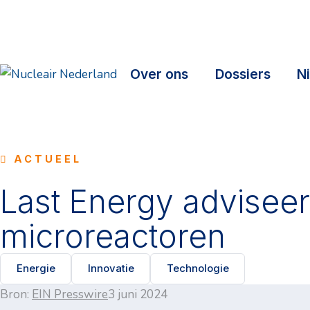
Over ons
Dossiers
N
ACTUEEL
Last Energy advisee
microreactoren
Energie
Innovatie
Technologie
Bron:
EIN Presswire
3 juni 2024