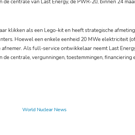
an de centrale van Last Energy, de PWR-20, binnen 24 maa
r klikken als een Lego-kit en heeft strategische afmetinge
centers. Hoewel een enkele eenheid 20 MWe elektriciteit 
 afnemer. Als full-service ontwikkelaar neemt Last Energy
de centrale, vergunningen, toestemmingen, financiering en
World Nuclear News