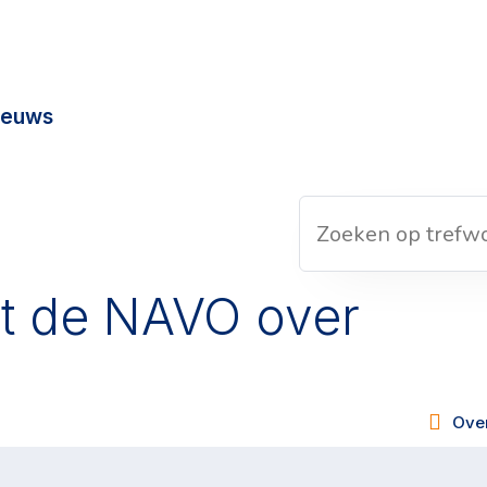
ieuws
rt de NAVO over
Over