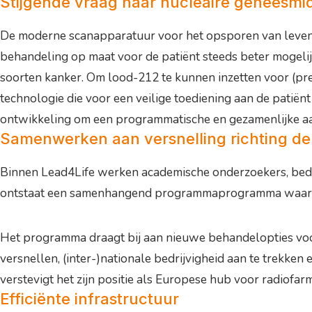
Stijgende vraag naar nucleaire geneesmi
De moderne scanapparatuur voor het opsporen van levensb
behandeling op maat voor de patiënt steeds beter mogeli
soorten kanker. Om lood-212 te kunnen inzetten voor (pre)
technologie die voor een veilige toediening aan de patiënt
ontwikkeling om een programmatische en gezamenlijke a
Samenwerken aan versnelling richting de 
Binnen Lead4Life werken academische onderzoekers, bedri
ontstaat een samenhangend programmaprogramma waarmee
Het programma draagt bij aan nieuwe behandelopties voo
versnellen, (inter-)nationale bedrijvigheid aan te trekke
verstevigt het zijn positie als Europese hub voor radiofa
Efficiënte infrastructuur