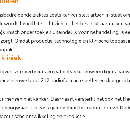
ddelen
edreigende ziektes zoals kanker stelt artsen in staat o
jk wordt. Lead4Life richt zich op het beschikbaar maken 
klinisch onderzoek en uiteindelijk voor behandeling, is e
 zorgt. Omdat productie, technologie en klinische toepassin
anpak.
kliniek
jven, zorgverleners en patiëntvertegenwoordigers nauw s
 nieuwe lood-212-radiofarmaca sneller en doelgerichte
r mensen met kanker. Daarnaast versterkt het ook het Ne
n en hoogwaardige werkgelegenheid te creëren, bouwt Neder
rmaceutische ontwikkeling en productie.