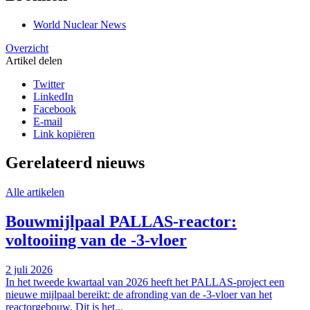
World Nuclear News
Overzicht
Artikel delen
Twitter
LinkedIn
Facebook
E-mail
Link kopiëren
Gerelateerd nieuws
Alle artikelen
Bouwmijlpaal PALLAS-reactor:
voltooiing van de -3-vloer
2 juli 2026
In het tweede kwartaal van 2026 heeft het PALLAS-project een
nieuwe mijlpaal bereikt: de afronding van de -3-vloer van het
reactorgebouw. Dit is het...