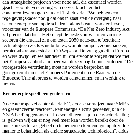
aan strategische projecten voor netto nul, die essentieel worden
geacht voor de versterking van de veerkracht en het
concurrentievermogen van de EU-industrie. “We hebben een
regelgevingskader nodig dat ons in staat stelt de overgang naar
schone energie snel op te schalen”, aldus Ursula von der Leyen,
voorzitter van de Europese Commissie. “De Net-Zero Industry Act
zal precies dat doen. Het schept de beste voorwaarden voor de
sectoren die cruciaal zijn om tegen 2050 netto-nul te bereiken:
technologieën zoals windturbines, warmtepompen, zonnepanelen,
hernieuwbare waterstof en CO2-opslag. De vraag groeit in Europa
en wereldwijd, en we handelen nu om ervoor te zorgen dat we met
het Europese aanbod aan meer van deze vraag kunnen voldoen.” De
voorgestelde verordening moet nu worden besproken en
goedgekeurd door het Europees Parlement en de Raad van de
Europese Unie alvorens te worden aangenomen en in werking te
treden.
Kernenergie speelt een grotere rol
Nucleareurope zei echter dat de EC, door te verwijzen naar SMR’s
en geavanceerde reactoren, kernenergie slechts gedeeltelijk in de
NZIA heeft opgenomen. “Hoewel dit een stap in de goede richting
is, geloven wij dat er nog veel meer kan worden bereikt door de
nucleaire sector als geheel op te nemen en kernenergie op dezelfde
manier te behandelen als andere strategische technologieën”, aldus