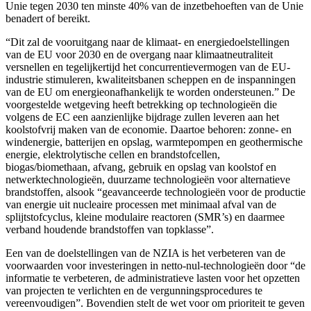
Unie tegen 2030 ten minste 40% van de inzetbehoeften van de Unie
benadert of bereikt.
“Dit zal de vooruitgang naar de klimaat- en energiedoelstellingen
van de EU voor 2030 en de overgang naar klimaatneutraliteit
versnellen en tegelijkertijd het concurrentievermogen van de EU-
industrie stimuleren, kwaliteitsbanen scheppen en de inspanningen
van de EU om energieonafhankelijk te worden ondersteunen.” De
voorgestelde wetgeving heeft betrekking op technologieën die
volgens de EC een aanzienlijke bijdrage zullen leveren aan het
koolstofvrij maken van de economie. Daartoe behoren: zonne- en
windenergie, batterijen en opslag, warmtepompen en geothermische
energie, elektrolytische cellen en brandstofcellen,
biogas/biomethaan, afvang, gebruik en opslag van koolstof en
netwerktechnologieën, duurzame technologieën voor alternatieve
brandstoffen, alsook “geavanceerde technologieën voor de productie
van energie uit nucleaire processen met minimaal afval van de
splijtstofcyclus, kleine modulaire reactoren (SMR’s) en daarmee
verband houdende brandstoffen van topklasse”.
Een van de doelstellingen van de NZIA is het verbeteren van de
voorwaarden voor investeringen in netto-nul-technologieën door “de
informatie te verbeteren, de administratieve lasten voor het opzetten
van projecten te verlichten en de vergunningsprocedures te
vereenvoudigen”. Bovendien stelt de wet voor om prioriteit te geven