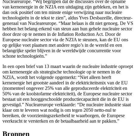
Nucleareurope. “Wij begrijpen dat de discussies over de opname
van kernenergie in de NZIA een uitdaging zijn gebleken, en het is
dan ook positief om ten minste enige verwijzing naar nucleaire
technologieën in de tekst te zien”, aldus Yves Desbazeille, directeur-
generaal van Nucleareurope. “Maar helaas is dit niet genoeg. De VS
hebben het belang erkend van steun aan hun gehele nucleaire sector
door deze op te nemen in de Inflation Reduction Act. Door de
Europese nucleaire sector via de NZIA te steunen, kan de EU ons
op gelijke voet plaatsen met andere regio’s in de wereld en een
belangrijke speler blijven in de wereldwijde concurrentie voor
schone technologieën.”
In een open brief van 13 maart waarin de nucleaire industrie oproept
om kernenergie als strategische technologie op te nemen in de
NZIA, wordt het volgende opgemerkt: “Niet alleen heeft
kernenergie het grootste aandeel in de elektriciteitsmix van de EU
(momenteel ongeveer 25% van alle geproduceerde elektriciteit en
50% van de koolstofarme elektriciteit), de Europese nucleaire sector
bestaat uit een hooggeschoolde productiecapaciteit die in de EU is
gevestigd.” Nucleareurope verklaarde: “De nucleaire industrie staat
klaar om te leveren wat nodig is om tegen 2050 netto-nul te
bereiken, de voorzieningszekerheid te waarborgen, de Europese
veerkracht te versterken en de betaalbaarheid aan te pakken.”
Bronnen