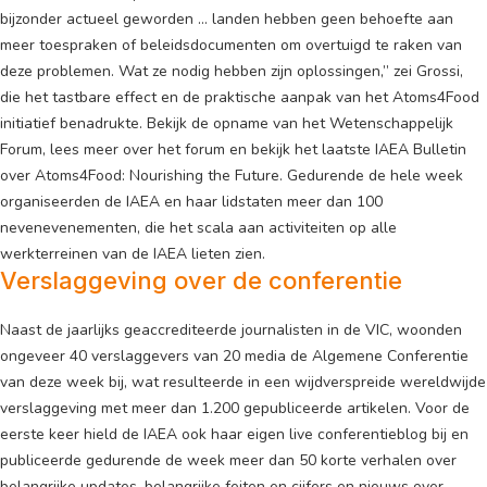
bijzonder actueel geworden … landen hebben geen behoefte aan
meer toespraken of beleidsdocumenten om overtuigd te raken van
deze problemen. Wat ze nodig hebben zijn oplossingen,” zei Grossi,
die het tastbare effect en de praktische aanpak van het Atoms4Food
initiatief benadrukte. Bekijk de opname van het Wetenschappelijk
Forum, lees meer over het forum en bekijk het laatste IAEA Bulletin
over Atoms4Food: Nourishing the Future. Gedurende de hele week
organiseerden de IAEA en haar lidstaten meer dan 100
nevenevenementen, die het scala aan activiteiten op alle
werkterreinen van de IAEA lieten zien.
Verslaggeving over de conferentie
Naast de jaarlijks geaccrediteerde journalisten in de VIC, woonden
ongeveer 40 verslaggevers van 20 media de Algemene Conferentie
van deze week bij, wat resulteerde in een wijdverspreide wereldwijde
verslaggeving met meer dan 1.200 gepubliceerde artikelen. Voor de
eerste keer hield de IAEA ook haar eigen live conferentieblog bij en
publiceerde gedurende de week meer dan 50 korte verhalen over
belangrijke updates, belangrijke feiten en cijfers en nieuws over