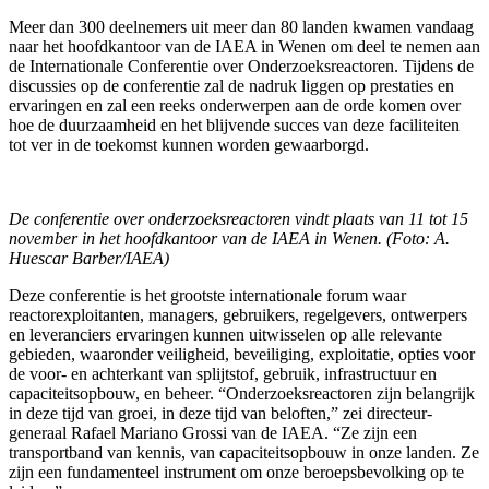
Meer dan 300 deelnemers uit meer dan 80 landen kwamen vandaag
naar het hoofdkantoor van de IAEA in Wenen om deel te nemen aan
de Internationale Conferentie over Onderzoeksreactoren. Tijdens de
discussies op de conferentie zal de nadruk liggen op prestaties en
ervaringen en zal een reeks onderwerpen aan de orde komen over
hoe de duurzaamheid en het blijvende succes van deze faciliteiten
tot ver in de toekomst kunnen worden gewaarborgd.
De conferentie over onderzoeksreactoren vindt plaats van 11 tot 15
november in het hoofdkantoor van de IAEA in Wenen. (Foto: A.
Huescar Barber/IAEA)
Deze conferentie is het grootste internationale forum waar
reactorexploitanten, managers, gebruikers, regelgevers, ontwerpers
en leveranciers ervaringen kunnen uitwisselen op alle relevante
gebieden, waaronder veiligheid, beveiliging, exploitatie, opties voor
de voor- en achterkant van splijtstof, gebruik, infrastructuur en
capaciteitsopbouw, en beheer. “Onderzoeksreactoren zijn belangrijk
in deze tijd van groei, in deze tijd van beloften,” zei directeur-
generaal Rafael Mariano Grossi van de IAEA. “Ze zijn een
transportband van kennis, van capaciteitsopbouw in onze landen. Ze
zijn een fundamenteel instrument om onze beroepsbevolking op te