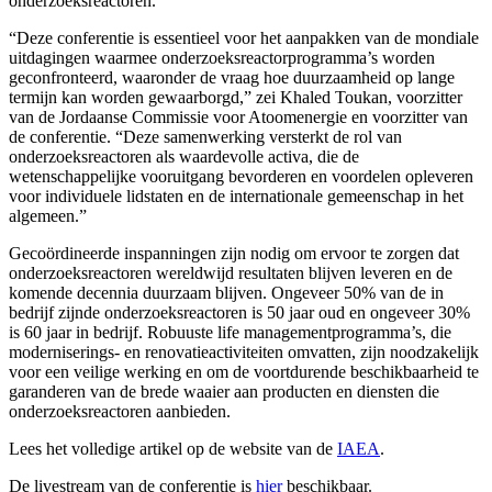
onderzoeksreactoren.
“Deze conferentie is essentieel voor het aanpakken van de mondiale
uitdagingen waarmee onderzoeksreactorprogramma’s worden
geconfronteerd, waaronder de vraag hoe duurzaamheid op lange
termijn kan worden gewaarborgd,” zei Khaled Toukan, voorzitter
van de Jordaanse Commissie voor Atoomenergie en voorzitter van
de conferentie. “Deze samenwerking versterkt de rol van
onderzoeksreactoren als waardevolle activa, die de
wetenschappelijke vooruitgang bevorderen en voordelen opleveren
voor individuele lidstaten en de internationale gemeenschap in het
algemeen.”
Gecoördineerde inspanningen zijn nodig om ervoor te zorgen dat
onderzoeksreactoren wereldwijd resultaten blijven leveren en de
komende decennia duurzaam blijven. Ongeveer 50% van de in
bedrijf zijnde onderzoeksreactoren is 50 jaar oud en ongeveer 30%
is 60 jaar in bedrijf. Robuuste life managementprogramma’s, die
moderniserings- en renovatieactiviteiten omvatten, zijn noodzakelijk
voor een veilige werking en om de voortdurende beschikbaarheid te
garanderen van de brede waaier aan producten en diensten die
onderzoeksreactoren aanbieden.
Lees het volledige artikel op de website van de
IAEA
.
De livestream van de conferentie is
hier
beschikbaar.