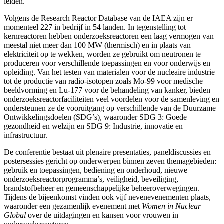
leiden.”
Volgens de Research Reactor Database van de IAEA zijn er
momenteel 227 in bedrijf in 54 landen. In tegenstelling tot
kernreactoren hebben onderzoeksreactoren een laag vermogen van
meestal niet meer dan 100 MW (thermisch) en in plaats van
elektriciteit op te wekken, worden ze gebruikt om neutronen te
produceren voor verschillende toepassingen en voor onderwijs en
opleiding. Van het testen van materialen voor de nucleaire industrie
tot de productie van radio-isotopen zoals Mo-99 voor medische
beeldvorming en Lu-177 voor de behandeling van kanker, bieden
onderzoeksreactorfaciliteiten veel voordelen voor de samenleving en
ondersteunen ze de vooruitgang op verschillende van de Duurzame
Ontwikkelingsdoelen (SDG’s), waaronder SDG 3: Goede
gezondheid en welzijn en SDG 9: Industrie, innovatie en
infrastructuur.
De conferentie bestaat uit plenaire presentaties, paneldiscussies en
postersessies gericht op onderwerpen binnen zeven themagebieden:
gebruik en toepassingen, bediening en onderhoud, nieuwe
onderzoeksreactorprogramma’s, veiligheid, beveiliging,
brandstofbeheer en gemeenschappelijke beheeroverwegingen.
Tijdens de bijeenkomst vinden ook vijf nevenevenementen plaats,
waaronder een gezamenlijk evenement met
Women in Nuclear
Global
over de uitdagingen en kansen voor vrouwen in