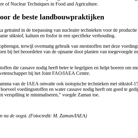
e of Nuclear Techniques in Food and Agriculture.
voor de beste landbouwpraktijken
a getraind in de toepassing van nucleaire technieken voor de producti
ame stikstof, kalium en fosfor in een specifieke verhouding.
 opbrengst, terwijl overmatig gebruik van meststoffen met deze voeding
pen bij het beoordelen van de opname door planten van toegevoegde me
fen die cassave nodig heeft beter te begrijpen en helpt boeren om mests
etenschapper bij het Joint FAO/IAEA Centre.
amma van de IAEA omvatte ook isotopische technieken met stikstof-15 (
en hoeveel voedingsstoffen en water cassave nodig heeft om goed te g
om verspilling te minimaliseren,” voegde Zaman toe.
en na de oogst. (Fotocredit: M. Zaman/IAEA)