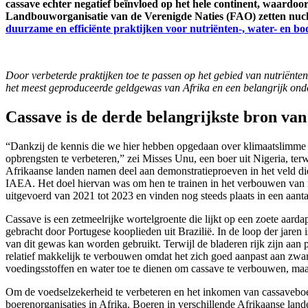
cassave echter negatief beïnvloed op het hele continent, waard
Landbouworganisatie van de Verenigde Naties (FAO) zetten nucle
duurzame en efficiënte praktijken voor nutriënten-, water- en b
Door verbeterde praktijken toe te passen op het gebied van nutriënte
het meest geproduceerde geldgewas van Afrika en een belangrijk ond
Cassave is de derde belangrijkste bron van 
“Dankzij de kennis die we hier hebben opgedaan over klimaatslimme 
opbrengsten te verbeteren,” zei Misses Unu, een boer uit Nigeria, terw
Afrikaanse landen namen deel aan demonstratieproeven in het veld 
IAEA. Het doel hiervan was om hen te trainen in het verbouwen van
uitgevoerd van 2021 tot 2023 en vinden nog steeds plaats in een aanta
Cassave is een zetmeelrijke wortelgroente die lijkt op een zoete aardap
gebracht door Portugese kooplieden uit Brazilië. In de loop der jaren 
van dit gewas kan worden gebruikt. Terwijl de bladeren rijk zijn aan
relatief makkelijk te verbouwen omdat het zich goed aanpast aan zwa
voedingsstoffen en water toe te dienen om cassave te verbouwen, maar n
Om de voedselzekerheid te verbeteren en het inkomen van cassaveboe
boerenorganisaties in Afrika. Boeren in verschillende Afrikaanse lan