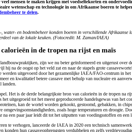
oor veel mensen te maken krijgen met voedseltekorten en ondervoe
aire wetenschap en technologie in om Afrikaanse boeren te helpen
odembeheer te delen
.
n-, water- en bodembeheer konden boeren in verschillende Afrikaanse l
erdeel van de lokale keuken. (Fotocredit: M. Zaman/IAEA)
calorieën in de tropen na rijst en maïs
landbouwpraktijken, zijn we nu beter geïnformeerd en uitgerust over 
ijl hij na de oogst op het veld zat en naar de stapels grote cassavewort
die werden uitgevoerd door het gezamenlijke IAEA/FAO-centrum in he
 meer en kwalitatief betere cassave met behulp van nucleaire en aanv
l landen.
pel. Het is de derde belangrijkste bron van calorieën in de tropen na ri
is het uitgegroeid tot het meest geproduceerde handelsgewas van het cont
 proteïnen, kan de wortel worden gekookt, gestoomd, gebakken, in chip
re omgevingsomstandigheden, zoals hoge temperaturen en droogte. Door
a een paar jaar leidt dit tot het uitputten van voedingsstoffen en een l
ren te verhogen, lanceerde de IAEA in 2020 een technisch samenwerki
den konden hun cassaveopbrengsten verdubbelen en zelfs verdrievoudige