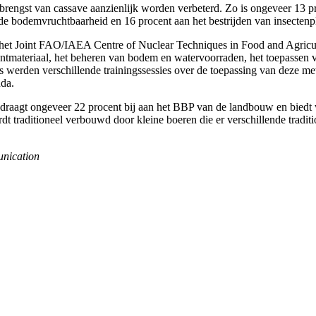
engst van cassave aanzienlijk worden verbeterd. Zo is ongeveer 13 pr
de bodemvruchtbaarheid en 16 procent aan het bestrijden van insectenpl
n het Joint FAO/IAEA Centre of Nuclear Techniques in Food and Agricult
antmateriaal, het beheren van bodem en watervoorraden, het toepassen v
s werden verschillende trainingssessies over de toepassing van deze m
da.
n draagt ongeveer 22 procent bij aan het BBP van de landbouw en biedt
rdt traditioneel verbouwd door kleine boeren die er verschillende tradi
unication