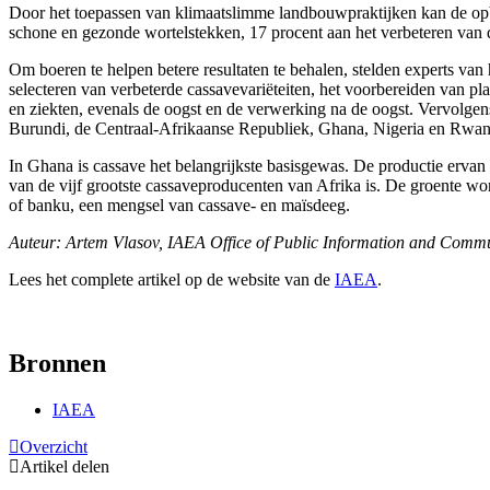
Door het toepassen van klimaatslimme landbouwpraktijken kan de opbr
schone en gezonde wortelstekken, 17 procent aan het verbeteren van 
Om boeren te helpen betere resultaten te behalen, stelden experts va
selecteren van verbeterde cassavevariëteiten, het voorbereiden van pl
en ziekten, evenals de oogst en de verwerking na de oogst. Vervolgen
Burundi, de Centraal-Afrikaanse Republiek, Ghana, Nigeria en Rwan
In Ghana is cassave het belangrijkste basisgewas. De productie erva
van de vijf grootste cassaveproducenten van Afrika is. De groente wo
of banku, een mengsel van cassave- en maïsdeeg.
Auteur:
Artem Vlasov
,
IAEA Office of Public Information and Comm
Lees het complete artikel op de website van de
IAEA
.
Bronnen
IAEA
Overzicht
Artikel delen