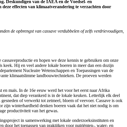
ding. Deskundigen van de IAEA en de Voedsel- en
 deze effecten van klimaatverandering te verzachten door
anden de opbrengst van cassave verdubbelen of zelfs verdrievoudigen,
de cassaveproductie en hopen we deze kennis te gebruiken om onze
els keek. Hij en veel andere lokale boeren in meer dan een dozijn
t departement Nucleaire Wetenschappen en Toepassingen van de
erwante klimaatslimme landbouwtechnieken. De proeven werden
jst en maïs. In de 16e eeuw werd het voor het eerst naar Afrika
inent, dat diep verankerd is in de lokale keuken. Letterlijk elk deel
s gesneden of verwerkt tot zetmeel, bloem of veevoer. Cassave is ook
 zijn winterhardheid denken boeren vaak dat het niet nodig is om
age productiviteit van het gewas.
ngsproject in samenwerking met lokale onderzoeksinstituten en
n door het toepassen van praktijken voor nutriënten-, water- en