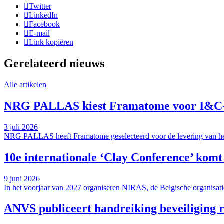
Twitter
LinkedIn
Facebook
E-mail
Link kopiëren
Gerelateerd nieuws
Alle artikelen
NRG PALLAS kiest Framatome voor I&C-ve
3 juli 2026
NRG PALLAS heeft Framatome geselecteerd voor de levering van het 
10e internationale ‘Clay Conference’ komt
9 juni 2026
In het voorjaar van 2027 organiseren NIRAS, de Belgische organisati
ANVS publiceert handreiking beveiliging r