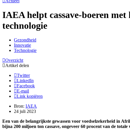
Actueel
IAEA helpt cassave-boeren met 
technologie
Gezondheid
Innovatie
Technologie
Overzicht
Artikel delen
Twitter
LinkedIn
Facebook
E-mail
Link kopiëren
Bron:
IAEA
24 juli 2023
Een van de belangrijkste gewassen voor voedselzekerheid in Afrik
bijna 200 miljoen ton cassave, ongeveer 60 procent van de tota