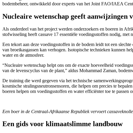
bodembeheer, ontwikkeld door experts van het Joint FAO/IAEA Centr
Nucleaire wetenschap geeft aanwijzingen 
Als onderdeel van het project werden onderzoekers en boeren in Afrik
stofwisseling heeft cassave 17 essentiële voedingsstoffen nodig, met n
Een tekort aan deze voedingsstoffen in de bodem leidt tot een slechte
van broeikasgassen kan verhogen. Isotopische technieken kunnen hel
water en de atmosfeer.
“Nucleaire wetenschap helpt ons om de exacte hoeveelheid voedingsstof
van de levenscyclus van de plant,” aldus Mohammad Zaman, bodemw
De training die werd gegeven via het technische samenwerkingsprogr
kosmische stralingsneutronsensoren, die helpen om precies te bepal
boeren helpen om voedingsstoffen en water efficiënter toe te passen 
Een boer in de Centraal-Afrikaanse Republiek vervoert cassaveknoll
Een gids voor klimaatslimme landbouw