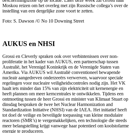
beschermingszone op de locatie. Later deze week zal Grossi naar
Moskou reizen om het overleg met zijn Russische collega’s over de
instelling van een dergelijke zone voort te zetten.
Foto: S. Dawson /© No 10 Downing Street
AUKUS en NHSI
Grossi en Cleverly spraken ook over verbintenissen over non-
proliferatie in het kader van AUKUS, een partnerschap tussen
Australië, het Verenigd Koninkrijk en de Verenigde Staten van
Amerika. Via AUKUS wil Australië conventioneel bewapende
nucleair aangedreven onderzeeërs verwerven, waarvoor speciale
regelingen voor nucleaire veiligheidscontroles nodig zijn. Het VK
haalt iets minder dan 15% van zijn elektriciteit uit kernenergie en
heeft plannen om meer kerncentrales te ontwikkelen. Tijdens een
ontmoeting tussen de heer Grossi en minister van Klimaat Stuart op
dinsdag bespraken de twee het Nuclear Harmonization and
Standardization Initiative (NHSI) van de IAEA. Het initiatief heeft
tot doel de veilige en beveiligde toepassing van kleine modulaire
reactoren (SMR’s) te vergemakkelijken, een technologie die steeds
meer belangstelling krijgt vanwege haar potentieel om koolstofarme
energie te produceren.