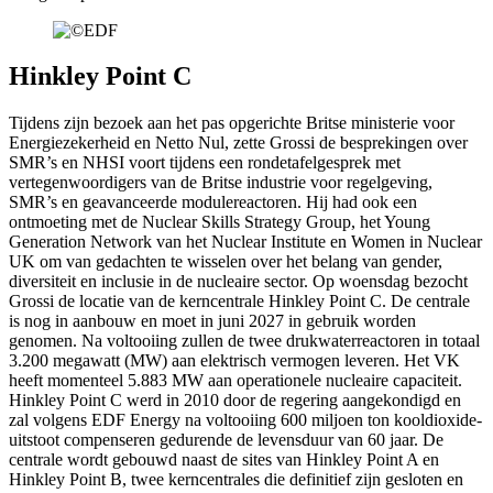
Hinkley Point C
Tijdens zijn bezoek aan het pas opgerichte Britse ministerie voor
Energiezekerheid en Netto Nul, zette Grossi de besprekingen over
SMR’s en NHSI voort tijdens een rondetafelgesprek met
vertegenwoordigers van de Britse industrie voor regelgeving,
SMR’s en geavanceerde modulereactoren. Hij had ook een
ontmoeting met de Nuclear Skills Strategy Group, het Young
Generation Network van het Nuclear Institute en Women in Nuclear
UK om van gedachten te wisselen over het belang van gender,
diversiteit en inclusie in de nucleaire sector. Op woensdag bezocht
Grossi de locatie van de kerncentrale Hinkley Point C. De centrale
is nog in aanbouw en moet in juni 2027 in gebruik worden
genomen. Na voltooiing zullen de twee drukwaterreactoren in totaal
3.200 megawatt (MW) aan elektrisch vermogen leveren. Het VK
heeft momenteel 5.883 MW aan operationele nucleaire capaciteit.
Hinkley Point C werd in 2010 door de regering aangekondigd en
zal volgens EDF Energy na voltooiing 600 miljoen ton kooldioxide-
uitstoot compenseren gedurende de levensduur van 60 jaar. De
centrale wordt gebouwd naast de sites van Hinkley Point A en
Hinkley Point B, twee kerncentrales die definitief zijn gesloten en