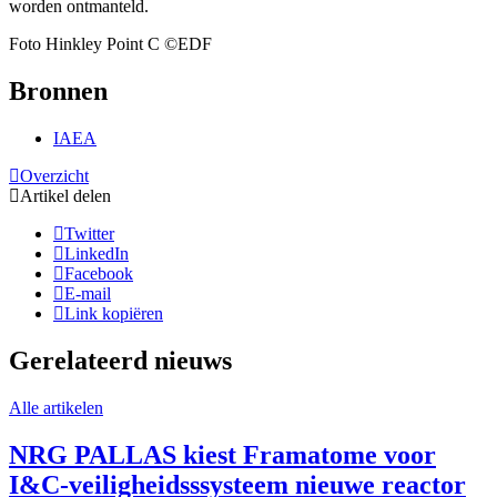
worden ontmanteld.
Foto Hinkley Point C ©EDF
Bronnen
IAEA
Overzicht
Artikel delen
Twitter
LinkedIn
Facebook
E-mail
Link kopiëren
Gerelateerd nieuws
Alle artikelen
NRG PALLAS kiest Framatome voor
I&C-veiligheidsssysteem nieuwe reactor