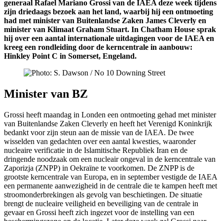
generaal Rafael Mariano Grossi van de IAEA deze week tijdens
zijn driedaags bezoek aan het land, waarbij hij een ontmoeting
had met minister van Buitenlandse Zaken James Cleverly en
minister van Klimaat Graham Stuart. In Chatham House sprak
hij over een aantal internationale uitdagingen voor de IAEA en
kreeg een rondleiding door de kerncentrale in aanbouw:
Hinkley Point C in Somerset, Engeland.
Minister van BZ
Grossi heeft maandag in Londen een ontmoeting gehad met minister
van Buitenlandse Zaken Cleverly en heeft het Verenigd Koninkrijk
bedankt voor zijn steun aan de missie van de IAEA. De twee
wisselden van gedachten over een aantal kwesties, waaronder
nucleaire verificatie in de Islamitische Republiek Iran en de
dringende noodzaak om een nucleair ongeval in de kerncentrale van
Zaporizja (ZNPP) in Oekraïne te voorkomen.
De ZNPP is de
grootste kerncentrale van Europa, en in september vestigde de IAEA
een permanente aanwezigheid in de centrale die te kampen heeft met
stroomonderbrekingen als gevolg van beschietingen. De situatie
brengt de nucleaire veiligheid en beveiliging van de centrale in
gevaar en Grossi heeft zich ingezet voor de instelling van een