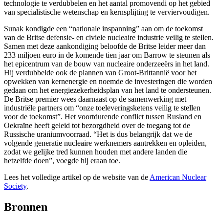
technologie te verdubbelen en het aantal promovendi op het gebied
van specialistische wetenschap en kernsplijting te verviervoudigen.
Sunak kondigde een “nationale inspanning” aan om de toekomst
van de Britse defensie- en civiele nucleaire industrie veilig te stellen.
Samen met deze aankondiging beloofde de Britse leider meer dan
233 miljoen euro in de komende tien jaar om Barrow te steunen als
het epicentrum van de bouw van nucleaire onderzeeërs in het land.
Hij verdubbelde ook de plannen van Groot-Brittannië voor het
opwekken van kernenergie en noemde de investeringen die worden
gedaan om het energiezekerheidsplan van het land te ondersteunen.
De Britse premier wees daarnaast op de samenwerking met
industriële partners om “onze toeleveringsketens veilig te stellen
voor de toekomst”. Het voortdurende conflict tussen Rusland en
Oekraïne heeft geleid tot bezorgdheid over de toegang tot de
Russische uraniumvoorraad. “Het is dus belangrijk dat we de
volgende generatie nucleaire werknemers aantrekken en opleiden,
zodat we gelijke tred kunnen houden met andere landen die
hetzelfde doen”, voegde hij eraan toe.
Lees het volledige artikel op de website van de
American Nuclear
Society
.
Bronnen