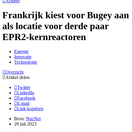
Actueel
Frankrijk kiest voor Bugey aan
als locatie voor derde paar
EPR2-kernreactoren
Energie
Innovatie
Technologie
Overzicht
Artikel delen
Twitter
LinkedIn
Facebook
E-mail
Link kopiëren
Bron:
NucNet
20 juli 2023