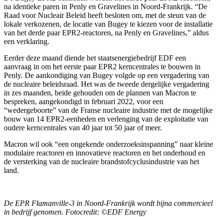
na identieke paren in Penly en Gravelines in Noord-Frankrijk. “De
Raad voor Nucleair Beleid heeft besloten om, met de steun van de
lokale verkozenen, de locatie van Bugey te kiezen voor de installatie
van het derde paar EPR2-reactoren, na Penly en Gravelines,” aldus
een verklaring.
Eerder deze maand diende het staatsenergiebedrijf EDF een
aanvraag in om het eerste paar EPR2 kerncentrales te bouwen in
Penly. De aankondiging van Bugey volgde op een vergadering van
de nucleaire beleidsraad. Het was de tweede dergelijke vergadering
in zes maanden, beide gehouden om de plannen van Macron te
bespreken, aangekondigd in februari 2022, voor een
“wedergeboorte” van de Franse nucleaire industrie met de mogelijke
bouw van 14 EPR2-eenheden en verlenging van de exploitatie van
oudere kerncentrales van 40 jaar tot 50 jaar of meer.
Macron wil ook “een ongekende onderzoeksinspanning” naar kleine
modulaire reactoren en innovatieve reactoren en het onderhoud en
de versterking van de nucleaire brandstofcyclusindustrie van het
land.
De EPR Flamanville-3 in Noord-Frankrijk wordt bijna commercieel
in bedrijf genomen. Fotocredit: ©EDF Energy