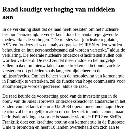
Raad kondigt verhoging van middelen
aan
In de verklaring staat dat de raad heeft besloten om het nucleaire
bestuur “aanzienlijk te versterken” door het aantal regelgevende
medewerkers te verhogen. “De missies van [nucleaire regulator]
ASN en [onderzoeks- en analyseorganisatie] IRSN zullen worden
behouden en hun personeelsbestand zal worden versterkt,” aldus de
verklaring. De federale nucleaire onderzoeksfaciliteiten zullen ook
worden verbeterd. De raad zei dat meer middelen het mogelijk
zullen maken om nieuw talent aan te trekken en het onderzoek te
versterken op gebieden zoals langetermijnbeheer en de
splijtstofcyclus. Om het beheer van de heropleving van kernenergie
in Frankrijk te versterken, zal de functie van hoge commissaris voor
atoomenergie worden gecreëerd, aldus de raad.
De raad keurde de voortzetting goed van de investeringen in de
bouw van de Jules Horowitz-onderzoeksreactor in Cadarache in het
zuiden van het land, die in 2032-2034 operationeel moet zijn. Deze
reactor zal het mogelijk maken om onderzoek te ondersteunen naar
bedrijfsuitbreidingen voor de bestaande vloot, de EPR2 en SMRs.
Frankrijk doet een krachtige poging om kernenergie in de Europese
Unie te promoten en heeft 10 landen overgehaald om zich aan te