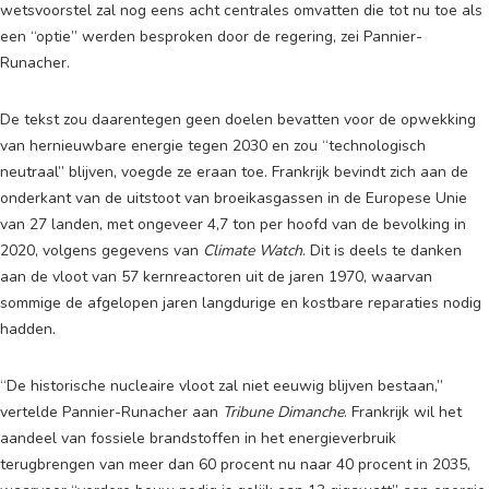
wetsvoorstel zal nog eens acht centrales omvatten die tot nu toe als
een “optie” werden besproken door de regering, zei Pannier-
Runacher.
De tekst zou daarentegen geen doelen bevatten voor de opwekking
van hernieuwbare energie tegen 2030 en zou “technologisch
neutraal” blijven, voegde ze eraan toe. Frankrijk bevindt zich aan de
onderkant van de uitstoot van broeikasgassen in de Europese Unie
van 27 landen, met ongeveer 4,7 ton per hoofd van de bevolking in
2020, volgens gegevens van
Climate Watch
. Dit is deels te danken
aan de vloot van 57 kernreactoren uit de jaren 1970, waarvan
sommige de afgelopen jaren langdurige en kostbare reparaties nodig
hadden.
“De historische nucleaire vloot zal niet eeuwig blijven bestaan,”
vertelde Pannier-Runacher aan
Tribune Dimanche
. Frankrijk wil het
aandeel van fossiele brandstoffen in het energieverbruik
terugbrengen van meer dan 60 procent nu naar 40 procent in 2035,