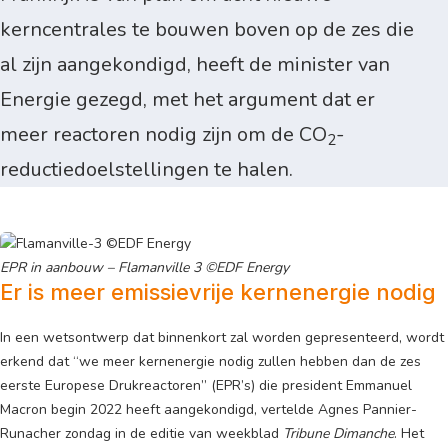
kerncentrales te bouwen boven op de zes die
al zijn aangekondigd, heeft de minister van
Energie gezegd, met het argument dat er
meer reactoren nodig zijn om de CO
-
2
reductiedoelstellingen te halen.
EPR in aanbouw – Flamanville 3 ©EDF Energy
Er is meer emissievrije kernenergie nodig
In een wetsontwerp dat binnenkort zal worden gepresenteerd, wordt
erkend dat “we meer kernenergie nodig zullen hebben dan de zes
eerste Europese Drukreactoren” (EPR’s) die president Emmanuel
Macron begin 2022 heeft aangekondigd, vertelde Agnes Pannier-
Runacher zondag in de editie van weekblad
Tribune Dimanche
. Het