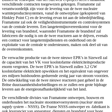
verschillende contracten toegewezen gekregen. Framatome zal
verantwoordelijk zijn voor de levering van de twee nucleaire
warmteproductiesystemen, vanaf de ontwerpfase (gekopieerd van
Hinkley Point C) en de levering ervan tot aan de inbedrijfstelling.
Framatome zal ook de veiligheidsinstrumentatie en controlesystemen
van de centrale leveren. Een langetermijnovereenkomst voor de
levering van brandstof, waaronder Framatome de brandstof zal
fabriceren die nodig is om de twee reactoren aan te drijven, evenals
een contract voor langetermijndiensten en onderhoud om de
exploitatie van de centrale te ondersteunen, maken ook deel uit van
de overeenkomsten.
De verwachte productie van de twee nieuwe EPR’s in Sizewell zal
de capaciteit van het VK voor koolstofarme elektriciteitsproductie
enorm vergroten. De twee EPR’s in Sizewell zullen 3,2 GW
koolstofarme elektriciteit opwekken en het equivalent van ongeveer
zes miljoen huishoudens gedurende zestig jaar van stroom voorzien.
De ontwikkeling van de twee nieuwe reactoren past geheel in de
Britse duurzaamheidsdoelstellingen en ze zullen een grote bijdrage
leveren aan de energieonafhankelijkheid van het land.
De verschillende divisies van Framatome ontwerpen, bouwen en
onderhouden het nucleaire stoomtoevoersysteem (
nuclear steam
supply system
– NSSS). De Franse NSSS-ontwerper en -fabrikant is
ook leverancier van apparatuur, diensten en brandstof voor hoge