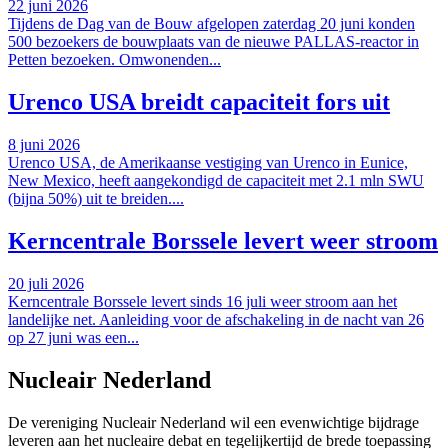
22 juni 2026
Tijdens de Dag van de Bouw afgelopen zaterdag 20 juni konden
500 bezoekers de bouwplaats van de nieuwe PALLAS-reactor in
Petten bezoeken. Omwonenden...
Urenco USA breidt capaciteit fors uit
8 juni 2026
Urenco USA, de Amerikaanse vestiging van Urenco in Eunice,
New Mexico, heeft aangekondigd de capaciteit met 2.1 mln SWU
(bijna 50%) uit te breiden....
Kerncentrale Borssele levert weer stroom
20 juli 2026
Kerncentrale Borssele levert sinds 16 juli weer stroom aan het
landelijke net. Aanleiding voor de afschakeling in de nacht van 26
op 27 juni was een...
Nucleair Nederland
De vereniging Nucleair Nederland wil een evenwichtige bijdrage
leveren aan het nucleaire debat en tegelijkertijd de brede toepassing