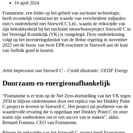
16 april 2024
Framatome, een leider op het gebied van nucleaire technologie,
heeft recentelijk contracten ter waarde van verscheidene miljarden
euro’s ondertekend met Sizewell C Ltd., waarin de reikwijdte van
zijn betrokkenheid bij het nucleaire nieuwbouwproject Sizewell C in
het Verenigd Koninkrijk (VK) is vastgelegd. Deze ondertekening
volgt op het investeringsbesluit van de Britse regering in november
2022 om de bouw van twee EPR-reactoren in Sizewell aan de kust
van Suffolk goed te keuren.
Artist impression van Sizewell C – Credit illustratie: ©EDF Energy
Duurzaam en energieonafhankelijk
“Framatome is er trots op de Net Zero-doelstelling van het VK tegen
2050 te blijven ondersteunen door een replica van het Hinkley Point
C-project te leveren in Sizewell C. Het project zal profiteren van de
waardevolle ervaring die is opgedaan met Hinkley Point C en onze
teams zijn vastbesloten om er een succes van te maken”, aldus
Bernard Fontana, CEO van Framatome.
Binnen de reikwijdte van het Sizewell C-project heeft Framatome