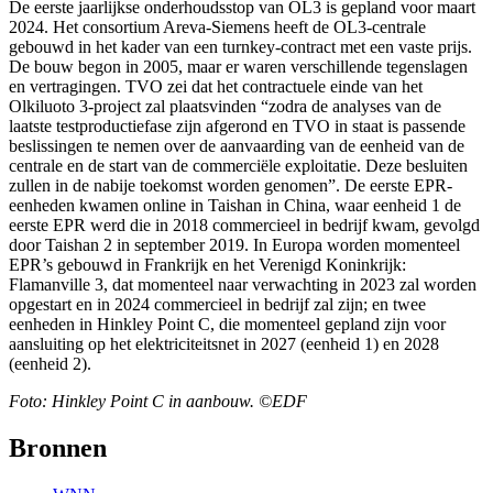
De eerste jaarlijkse onderhoudsstop van OL3 is gepland voor maart
2024. Het consortium Areva-Siemens heeft de OL3-centrale
gebouwd in het kader van een turnkey-contract met een vaste prijs.
De bouw begon in 2005, maar er waren verschillende tegenslagen
en vertragingen. TVO zei dat het contractuele einde van het
Olkiluoto 3-project zal plaatsvinden “zodra de analyses van de
laatste testproductiefase zijn afgerond en TVO in staat is passende
beslissingen te nemen over de aanvaarding van de eenheid van de
centrale en de start van de commerciële exploitatie. Deze besluiten
zullen in de nabije toekomst worden genomen”. De eerste EPR-
eenheden kwamen online in Taishan in China, waar eenheid 1 de
eerste EPR werd die in 2018 commercieel in bedrijf kwam, gevolgd
door Taishan 2 in september 2019. In Europa worden momenteel
EPR’s gebouwd in Frankrijk en het Verenigd Koninkrijk:
Flamanville 3, dat momenteel naar verwachting in 2023 zal worden
opgestart en in 2024 commercieel in bedrijf zal zijn; en twee
eenheden in Hinkley Point C, die momenteel gepland zijn voor
aansluiting op het elektriciteitsnet in 2027 (eenheid 1) en 2028
(eenheid 2).
Foto: Hinkley Point C in aanbouw. ©EDF
Bronnen