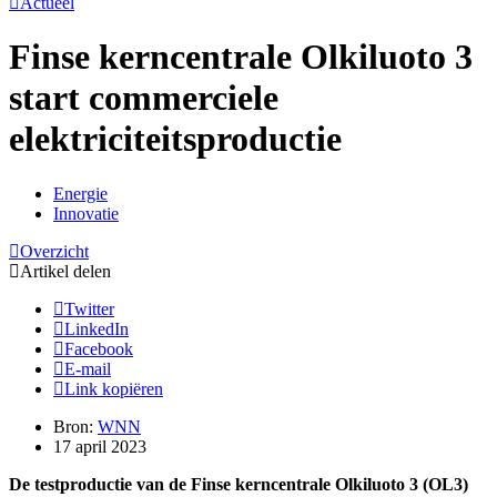
Actueel
Finse kerncentrale Olkiluoto 3
start commerciele
elektriciteitsproductie
Energie
Innovatie
Overzicht
Artikel delen
Twitter
LinkedIn
Facebook
E-mail
Link kopiëren
Bron:
WNN
17 april 2023
De testproductie van de Finse kerncentrale Olkiluoto 3 (OL3)