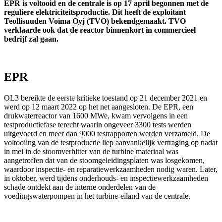
EPR is voltooid en de centrale is op 17 april begonnen met de
reguliere elektriciteitsproductie. Dit heeft de exploitant
Teollisuuden Voima Oyj (TVO) bekendgemaakt. TVO
verklaarde ook dat de reactor binnenkort in commercieel
bedrijf zal gaan.
EPR
OL3 bereikte de eerste kritieke toestand op 21 december 2021 en
werd op 12 maart 2022 op het net aangesloten. De EPR, een
drukwaterreactor van 1600 MWe, kwam vervolgens in een
testproductiefase terecht waarin ongeveer 3300 tests werden
uitgevoerd en meer dan 9000 testrapporten werden verzameld. De
voltooiing van de testproductie liep aanvankelijk vertraging op nadat
in mei in de stoomverhitter van de turbine materiaal was
aangetroffen dat van de stoomgeleidingsplaten was losgekomen,
waardoor inspectie- en reparatiewerkzaamheden nodig waren. Later,
in oktober, werd tijdens onderhouds- en inspectiewerkzaamheden
schade ontdekt aan de interne onderdelen van de
voedingswaterpompen in het turbine-eiland van de centrale.