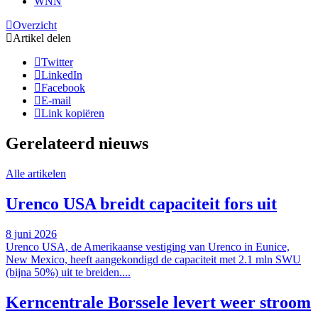
WNN
Overzicht
Artikel delen
Twitter
LinkedIn
Facebook
E-mail
Link kopiëren
Gerelateerd nieuws
Alle artikelen
Urenco USA breidt capaciteit fors uit
8 juni 2026
Urenco USA, de Amerikaanse vestiging van Urenco in Eunice,
New Mexico, heeft aangekondigd de capaciteit met 2.1 mln SWU
(bijna 50%) uit te breiden....
Kerncentrale Borssele levert weer stroom